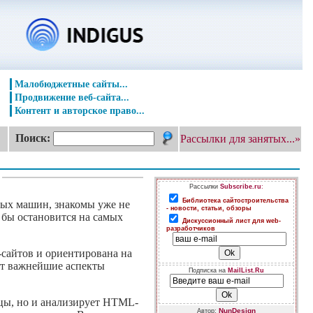
Малобюджетные сайты...
Продвижение веб-сайта...
Контент и авторское право...
Поиск:
Рассылки для занятых...»
Рассылки
Subscribe.ru
:
Библиотека сайтостроительства
ых машин, знакомы уже не
- новости, статьи, обзоры
л бы остановится на самых
Дискуссионный лист для web-
разработчиков
сайтов и ориентирована на
ают важнейшие аспекты
Подписка на
MailList.Ru
ицы, но и анализирует HTML-
NunDesign
Автор: