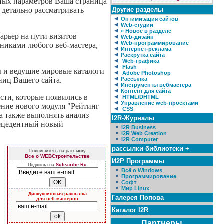
нных параметров Ваша страница
 детально рассматривать
Другие разделы
Оптимизация сайтов
Web-студии
» Новое в разделе
барьер на пути визитов
Web-дизайн
Web-программирование
никами любого веб-мастера,
Интернет-реклама
Раскрутка сайта
Web-графика
Flash
ы и ведущие мировые каталоги
Adobe Photoshop
ниц Вашего сайта.
Рассылка
Инструменты вебмастера
Контент для сайта
ти, которые появились в
HTML/DHTML
Управление web-проектами
ние нового модуля "Рейтинг
CSS
а также выполнять анализ
I2R-Журналы
рецедентный новый
I2R Business
I2R Web Creation
I2R Computer
рассылки библиотеки +
Подпишитесь на рассылку
Все о WEBСтроительстве
И2Р Программы
Подписка на
Subscribe.Ru
Всё о Windows
Программирование
Софт
Мир Linux
Дискуссионная рассылка
Галерея Попова
для веб-мастеров
Каталог I2R
Партнеры