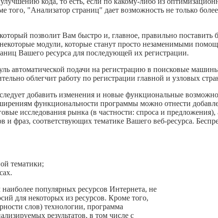
 улучшению кода, то есть, если по какому-либо из оптимизацио
е того, "Анализатор страниц" дает возможность не только более
 который позволит Вам быстро и, главное, правильно поставить 
 некоторые модули, которые станут просто незаменимыми помощ
траниц Вашего ресурса для последующей их регистрации.
дуль автоматической подачи на регистрацию в поисковые машин
ительно облегчит работу по регистрации главной и узловых стра
следует добавить изменения и новые функциональные возможнос
сширениям функциональности программы можно отнести добавле
овые исследования рынка (в частности: спроса и предложения), 
ов и фраз, соответствующих тематике Вашего веб-ресурса. Бесп
ой тематики;
сах.
м наиболее популярных ресурсов Интернета, не
сий для некоторых из ресурсов. Кроме того,
рности слов) технологии, программа
лизируемых результатов, в том числе с