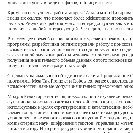
модуля доступны в виде графиков, таблиц и отчетов.
Кроме того, улучшена работа модуля "Анализатор Цитирова
внешних ссылок, что позволяет более эффективно проводить
ресурса. Результаты работы модуля теперь доступны как в в
получить за любой интересующий Вас период, на протяжени
В настоящее время большое внимание уделяется рекомендац
программы разработчики оптимизировали работу с поисковы
возможность ограничения количества одновременных соедине
эффективной эмуляции работы человека с поисковыми ресурса
получения значительного объема данных с этого поисковика
получить после регистрации на Google.
С целью максимального объединения пакета Продвижение Са
программы Meta Tag Promoter и Robots.txt, ранее существо
возможностей, данные модули значительно превосходят од
Модуль Редактор мета-тегов, позволяющий визуальное редакт
функциональностью по автоматической генерации, распозна
используемых в целях структуризации и каталогизации веб
элементов для описания широкого спектра сетевых ресурсов
установлена в результате согласования усилий международн
компьютерных наук, шифрования текстов, управления музея
каталогизатору Интернет-ресурсов увидеть метаданные так,