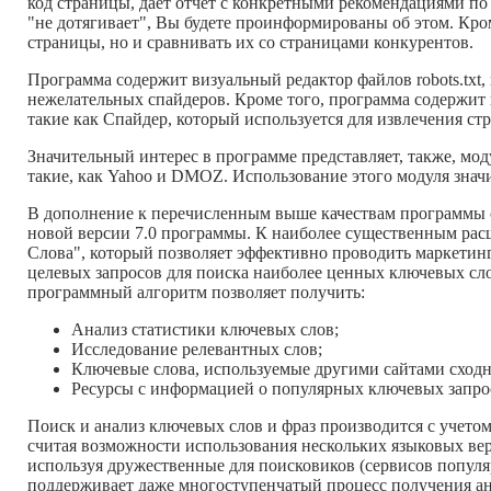
код страницы, дает отчет с конкретными рекомендациями по
"не дотягивает", Вы будете проинформированы об этом. Кром
страницы, но и сравнивать их со страницами конкурентов.
Программа содержит визуальный редактор файлов robots.txt,
нежелательных спайдеров. Кроме того, программа содержит
такие как Спайдер, который используется для извлечения с
Значительный интерес в программе представляет, также, мо
такие, как Yahoo и DMOZ. Использование этого модуля знач
В дополнение к перечисленным выше качествам программы 
новой версии 7.0 программы. К наиболее существенным ра
Слова", который позволяет эффективно проводить маркетинг
целевых запросов для поиска наиболее ценных ключевых сл
программный алгоритм позволяет получить:
Анализ статистики ключевых слов;
Исследование релевантных слов;
Ключевые слова, используемые другими сайтами сходн
Ресурсы с информацией о популярных ключевых запро
Поиск и анализ ключевых слов и фраз производится с учето
считая возможности использования нескольких языковых вер
используя дружественные для поисковиков (сервисов популя
поддерживает даже многоступенчатый процесс получения ана