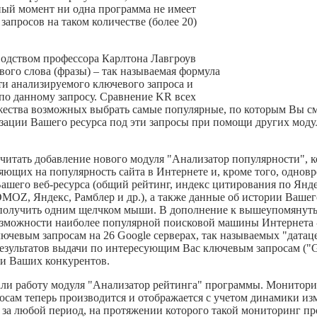
ный момент ни одна программа не имеет
апросов на таком количестве (более 20)
водством профессора Карлтона Лавгроув
вого слова (фразы) – так называемая формула
и анализируемого ключевого запроса и
 по данному запросу. Сравнение KR всех
ества возможных выбрать самые популярные, по которым Вы см
зации Вашего ресурса под эти запросы при помощи других моду
читать добавление нового модуля "Анализатор популярности", 
яющих на популярность сайта в Интернете и, кроме того, однов
ашего веб-ресурса (общий рейтинг, индекс цитирования по Янде
/DMOZ, Яндекс, Рамблер и др.), а также данные об истории Ваше
е получить одним щелчком мыши. В дополнение к вышеупомяну
зможности наиболее популярной поисковой машины Интернета -
ючевым запросам на 26 Google серверах, так называемых "датацен
езультатов выдачи по интересующим Вас ключевым запросам ("Go
ди Ваших конкурентов.
вали работу модуля "Анализатор рейтинга" программы. Монитор
сам теперь производится и отображается с учетом динамики из
 за любой период, на протяжении которого такой мониторинг пр