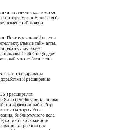
мики изменения количества
нию цитируемости Вашего веб-
амику изменений можно
ин. Поэтому в новой версии
нтеллектуальные тайм-ауты,
 работы, т.е. более
 пользователей Google, для
 который можно бесплатно
ностью интегрированы
е доработки и расширения
ICS ) расширился
 Ядро (Dublin Core), широко
ой, но эффективный набор
мантика которых была
вания, библиотечного дела,
редоставит возможность
зование встроенного в