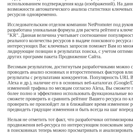
использованием подтверждения кода (изображений). На дан
возможности автоматического анализа статистики ключевых з
ресурсов одновременно.
Исследовательским отделом компании NetPromoter под руко
разработана уникальная формула для расчета рейтинга ключе
"KR". Данная величина учитывает соотношение популярност
реального количества ресурсов в выдаче поискового ресурса
интересующих Вас ключевых запросов поможет Вам из множ
лидирующие позиции в результатах поиска, с учетом оптими
других программ пакета Продвижение Сайта.
Весомым результатом, достигнутым разработчиками можно с
проводить анализ основных и второстепенных факторов вли
результаты с результатами конкурентов. Популярность URL В
Alexa и др.), наличие его в основных веб-каталогах (Google
изменений трафика по месяцам согласно Alexa, Вы сможет
более полно и эффективно использовать функциональные во
сможете проверить и сравнить рейтинг Вашего ресурса по кл
проверить не произойдет ли в ближайшее время изменение р
предвидеть грядущие изменения и быть всегда на шаг впере
Нельзя не отметить тот факт, что разработчики оптимизиро
продвижения веб-ресурса по интересующим поисковым запро
в поисковиках теперь можно просматривать и анализировать