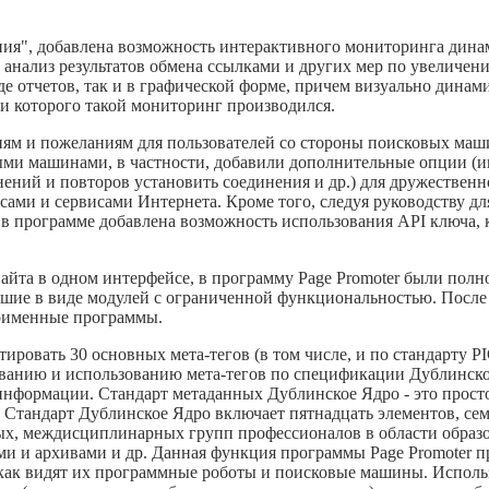
ния", добавлена возможность интерактивного мониторинга дина
 анализ результатов обмена ссылками и других мер по увеличе
иде отчетов, так и в графической форме, причем визуально дин
и которого такой мониторинг производился.
иям и пожеланиям для пользователей со стороны поисковых маш
ми машинами, в частности, добавили дополнительные опции (и
ний и повторов установить соединения и др.) для дружественной
ми и сервисами Интернета. Кроме того, следуя руководству для
 в программе добавлена возможность использования API ключа,
йта в одном интерфейсе, в программу Page Promoter были пол
вавшие в виде модулей с ограниченной функциональностью. Посл
ноименные программы.
ировать 30 основных мета-тегов (в том числе, и по стандарту P
ванию и использованию мета-тегов по спецификации Дублинское
-информации. Стандарт метаданных Дублинское Ядро - это прост
. Стандарт Дублинское Ядро включает пятнадцать элементов, се
ых, междисциплинарных групп профессионалов в области образо
ми и архивами и др. Данная функция программы Page Promoter п
 как видят их программные роботы и поисковые машины. Исполь