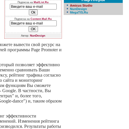
Подписка на
MailList.Ru
Amicus Studio
NunDesign
MegaTIS.Ru
Подписка на
Content.Mail.Ru
NunDesign
Автор:
ожете вывести свой ресурс на
лей программы Page Promoter и
который позволяет эффективно
ременно сравнивать Ваши
ксу, рейтинг трафика согласно
го сайта и мониторинг
тым функциям Вы сможете
 Google. В частности, Вы
трах" и, более того,
ogle-dance") и, таким образом
инг эффективности
менений. Изменения рейтинга
оизводился. Результаты работы