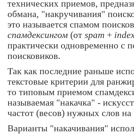
технических приемов, предназ
обмана, "накручивания" поиск
это называется спамом поиско
спамдексингом
(от
spam
+
inde
практически одновременно с 
поисковиков.
Так как последние раньше испо
текстовые критерии для ранжир
то типовым приемом спамдекси
называемая "накачка" - искус
частот (весов) нужных слов на
Варианты "накачивания" испол