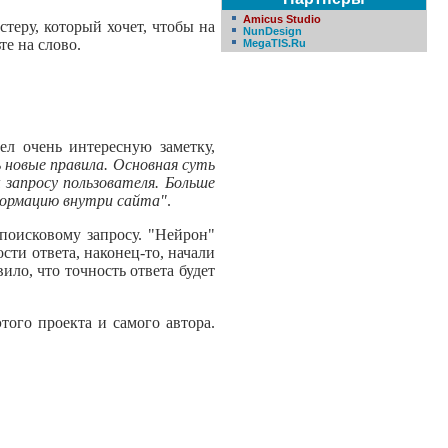
Amicus Studio
теру, который хочет, чтобы на
NunDesign
те на слово.
MegaTIS.Ru
чел очень интересную заметку,
ь новые правила. Основная суть
запросу пользователя. Больше
формацию внутри сайта"
.
 поисковому запросу. "Нейрон"
сти ответа, наконец-то, начали
ило, что точность ответа будет
того проекта и самого автора.