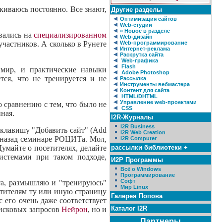
лкиваюсь постоянно. Все знают,
Другие разделы
Оптимизация сайтов
Web-студии
» Новое в разделе
вались на
специализированном
Web-дизайн
участников. А сколько в Рунете
Web-программирование
Интернет-реклама
Раскрутка сайта
Web-графика
Flash
 мир, и практические навыки
Adobe Photoshop
тся, что не тренируется и не
Рассылка
Инструменты вебмастера
Контент для сайта
HTML/DHTML
Управление web-проектами
о сравнению с тем, что было не
CSS
иная.
I2R-Журналы
I2R Business
клавишу "Добавить сайт" (Add
I2R Web Creation
я назад семинаре РОЦИТа. Мол,
I2R Computer
умайте о посетителях, делайте
рассылки библиотеки +
истемами при таком подходе,
И2Р Программы
Всё о Windows
Программирование
Софт
йта, размышляю и "тренируюсь"
Мир Linux
сетителям ту или иную страницу
Галерея Попова
 его очень даже соответствует
Каталог I2R
оисковых запросов
Нейрон
, но и
Партнеры