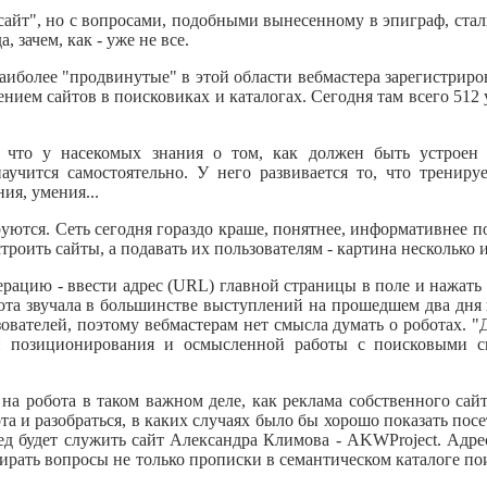
е сайт", но с вопросами, подобными вынесенному в эпиграф, ста
, зачем, как - уже не все.
иболее "продвинутые" в этой области вебмастера зарегистриро
нием сайтов в поисковиках и каталогах. Сегодня там всего 512 
, что у насекомых знания о том, как должен быть устроен
аучится самостоятельно. У него развивается то, что тренируе
ия, умения...
уются. Сеть сегодня гораздо краше, понятнее, информативнее п
строить сайты, а подавать их пользователям - картина несколько 
цию - ввести адрес (URL) главной страницы в поле и нажать 
нота звучала в большинстве выступлений на прошедшем два дн
вателей, поэтому вебмастерам нет смысла думать о роботах. "Д
ыки позиционирования и осмысленной работы с поисковыми с
 на робота в таком важном деле, как реклама собственного са
ота и разобраться, в каких случаях было бы хорошо показать по
д будет служить сайт Александра Климова - AKWProject. Адрес
бирать вопросы не только прописки в семантическом каталоге п