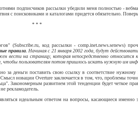
отнями подписчиков рассылки убедили меня полностью - вебмас
твия с поисковиками и каталогами придется обязательно. Поверь
* * *
в" (Subscribe.ru, код рассылки - comp.inet.news.senews) про
овые правила
. Начиная с 21 января 2002 года, будут действоват
жен вести на страницу, которая непосредственно относится к 
та, чтобы пользователям потом пришлось искать нужную им ин
жно за деньги поставить свою ссылку в соответствие нужному
. Смысл новации Overture заключается в том, что, проблемы точно
ьца". Закономерным развитием этой тенденции будет четкое прав
 не рекламодатель.
 являться идеальным ответом на вопросы, касающиеся именно э