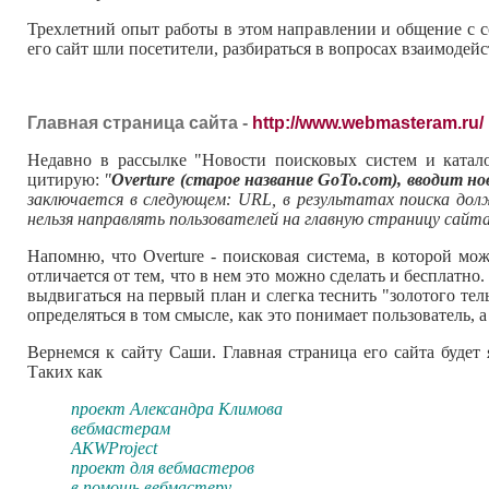
Трехлетний опыт работы в этом направлении и общение с с
его сайт шли посетители, разбираться в вопросах взаимодейс
Главная страница сайта -
http://www.webmasteram.ru/
Недавно в рассылке "Новости поисковых систем и каталого
цитирую:
"
Overture (старое название GoTo.com), вводит н
заключается в следующем: URL, в результатах поиска дол
нельзя направлять пользователей на главную страницу сай
Напомню, что Overture - поисковая система, в которой мо
отличается от тем, что в нем это можно сделать и бесплатно
выдвигаться на первый план и слегка теснить "золотого тел
определяться в том смысле, как это понимает пользователь, а
Вернемся к сайту Саши. Главная страница его сайта будет
Таких как
проект Александра Климова
вебмастерам
AKWProject
проект для вебмастеров
в помощь вебмастеру