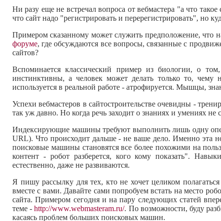
Ни разу еще не встречал вопроса от вебмастера "а что тако
что сайт надо "регистрировать и перерегистрировать", но куда
Примером сказанному может служить предположение, что на
форуме
, где обсуждаются все вопросы, связанные с продвиже
сайтов?
Вспоминается классический пример из биологии, о том
инстинктивны, а человек может делать только то, чему н
используется в реальной работе - атрофируется. Мышцы, знан
Успехи вебмастеров в сайтостроительстве очевидны - тренир
так уж давно. Но когда речь заходит о знаниях и умениях не 
Индексирующие машины требуют выполнить лишь одну опера
URL). Что происходит дальше - не ваше дело. Именно эта 
поисковые машины становятся все более похожими на пользо
контент - робот разберется, кого кому показать". Нав
естественно, даже не развиваются.
Я пишу рассылку для тех, кто не хочет целиком полагаться
вместе с вами. Давайте сами попробуем встать на место роб
сайта. Примером сегодня и на пару следующих статей впере
теме -
http://www.webmasteram.ru/
. По возможности, буду раз
касаясь проблем больших поисковых машин.