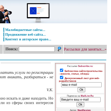
Малобюджетные сайты...
Продвижение веб-сайта...
Контент и авторское право...
Поиск:
Рассылки для занятых...»
Рассылки
Subscribe.ru
:
Библиотека сайтостроительства
платить услуги по регистрации
- новости, статьи, обзоры
 вот вникать, разбираться - не
Дискуссионный лист для web-
разработчиков
V.K.
Подписка на
MailList.Ru
но искать и даже находить. Но
или из сферы своих интересов
NunDesign
Автор: