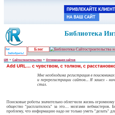
Библиотека Инт
Блог
Забобрить!
»
»
I2R
Сайтостроительство
Оптимизация сайтов
Add URL… с чувством, с толком, с расстановк
Мне необходима регистрация в поисковиках
и перерегистрации сайтов... Я зашел - нич
стал.
Поисковые роботы значительно облегчили жизнь огромному 
общество "расплатилось" за это… мозгами вебмастеров. Б
проблему, что информацию надо не только уметь "делать" для