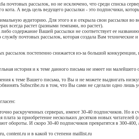
ужба почтовых рассылок, но не исключено, что среди списка сер
го кота. А ведь цель ведущего рассылки - это подписчики, котор
ксимальную аудиторию. Для этого я и открыла свои рассылки во 
рах всегда растет (разными темпами, но растет).
о либо содержание Вашей рассылки не соответствует ее названию
то службу почтовых рассылок, которая создала Вам технические и
тых рассылок постепенно снижается из-за большой конкуренции, 
тдельная история и к теме данного письма не имеет ни малейшего
шения к теме Вашего письма, то Вы и не можете выдвигать низку
обвинять Subscribe.ru в том, что Вы сами не сделали одно лишь
гласен:
точно раскрученных серверах, имеют 30-40 подписчиков. Но я сч
я плата за приобретение нескольких десятков новых читателей (
т обороты. И скоро 30-40 подписчиков превратятся в 300-400, а
, content.ru и в какой то степени maillist.ru