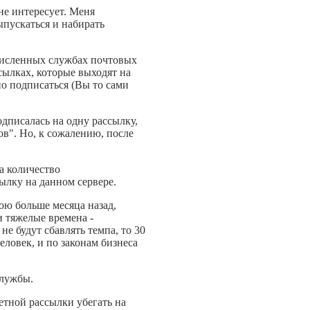
не интересует. Меня
ыпускаться и набирать
ечисленных службах почтовых
сылках, которые выходят на
но подписаться (Вы то сами
одписалась на одну рассылку,
в". Но, к сожалению, после
да количество
ылку на данном сервере.
ою больше месяца назад,
и тяжелые времена -
е будут сбавлять темпа, то 30
человек, и по законам бизнеса
службы.
ретной рассылки убегать на