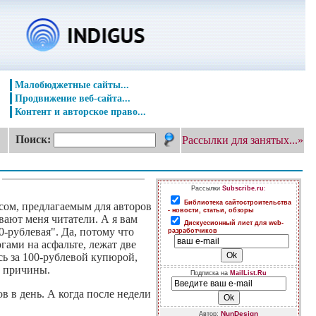
Малобюджетные сайты...
Продвижение веб-сайта...
Контент и авторское право...
Поиск:
Рассылки для занятых...»
Рассылки
Subscribe.ru
:
Библиотека сайтостроительства
сом, предлагаемым для авторов
- новости, статьи, обзоры
ают меня читатели. А я вам
Дискуссионный лист для web-
0-рублевая". Да, потому что
разработчиков
гами на асфальте, лежат две
сь за 100-рублевой купюрой,
е причины.
Подписка на
MailList.Ru
в в день. А когда после недели
NunDesign
Автор: