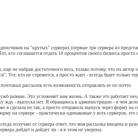
дписчиков на "крутых" серверах (первые три сервера из представ
Тот, кто соглашается отдать 10 процентов своего бизнеса просто 
 еще не набрав достаточного веса, только потому, что их автор
". Тот, кто не стремится, а просто ждет - всегда будет только тер
почтовых рассылок есть возможность отправлять ее по почте.
ужб разные. Это усложняет вам жизнь. А также это работает нео
ижу жду - выпуска нет. Я обращаюсь к администрации - в чем дело,
 же я сделала не так, а просто отправила выпуск через форму на с
рму на сервере - практически одинаковые у всех серверов, это 
всегда получаю от сервера ответ, что моя рассылка введена и ра
сервера дойдет и дойдет ли - я в этом не уверена.