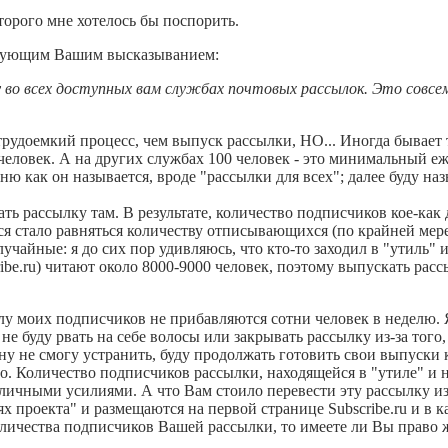
торого мне хотелось бы поспорить.
ледующим Вашим высказыванием:
 во всех доступных вам службах почтовых рассылок. Это совсем
рудоемкий процесс, чем выпуск рассылки, НО... Иногда бывает 
человек. А на других службах 100 человек - это минимальный е
ню как он называется, вроде "рассылки для всех"; далее буду назы
скать рассылку там. В результате, количество подписчиков кое-как
я стало равняться количеству отписывающихся (по крайней ме
лучайные: я до сих пор удивляюсь, что кто-то заходил в "утиль" 
cribe.ru) читают около 8000-9000 человек, поэтому выпускать рассы
ислу моих подписчиков не прибавляются сотни человек в неделю. 
 не буду рвать на себе волосы или закрывать рассылку из-за того
ину не смогу устранить, буду продолжать готовить свои выпуски 
о. Количество подписчиков рассылки, находящейся в "утиле" и 
и личными усилиями. А что Вам стоило перевести эту рассылку и
 проекта" и размещаются на первой странице Subscribe.ru и в к
личества подписчиков Вашей рассылки, то имеете ли Вы право 