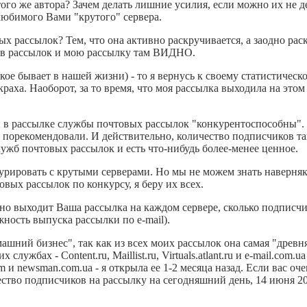
того же автора? Зачем делать лишние усилия, если можно их не 
 любимого Вами "крутого" сервера.
ых рассылок? Тем, что она активно раскручивается, а заодно ра
ков рассылок и мою рассылку там ВИДНО.
ое бывает в нашей жизни) - то я вернусь к своему статистичес
раха. Наоборот, за то время, что моя рассылка выходила на этом 
ми в рассылке службы почтовых рассылок "конкурентоспособны"
не порекомендовали. И действительно, количество подписчиков там
ужб почтовых рассылок и есть что-нибудь более-менее ценное.
урировать с крутыми серверами. Но мы не можем знать наверняка
овых рассылок по конкурсу, я беру их всех.
но выходит Ваша рассылка на каждом сервере, сколько подписчик
ность выпуска рассылки по e-mail).
машний бизнес", так как из всех моих рассылок она самая "древн
лужбах - Content.ru, Maillist.ru, Virtuals.atlant.ru и e-mail.com.
m и newsman.com.ua - я открыла ее 1-2 месяца назад. Если вас оч
чество подписчиков на рассылку на сегодняшний день, 14 июня 200