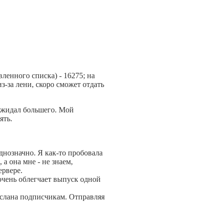
ленного списка) - 16275; на
из-за лени, скоро сможет отдать
 ожидал большего. Мой
ять.
днозначно. Я как-то пробовала
 а она мне - не знаем,
ервере.
очень облегчает выпуск одной
зослана подписчикам. Отправляя