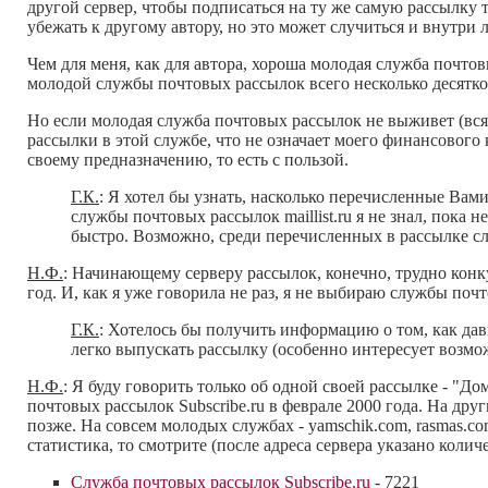
другой сервер, чтобы подписаться на ту же самую рассылку 
убежать к другому автору, но это может случиться и внутри
Чем для меня, как для автора, хороша молодая служба почтов
молодой службы почтовых рассылок всего несколько десят
Но если молодая служба почтовых рассылок не выживет (всяк
рассылки в этой службе, что не означает моего финансового к
своему предназначению, то есть с пользой.
Г.К.
: Я хотел бы узнать, насколько перечисленные Ва
службы почтовых рассылок maillist.ru я не знал, пока 
быстро. Возможно, среди перечисленных в рассылке сл
Н.Ф.
: Начинающему серверу рассылок, конечно, трудно конк
год. И, как я уже говорила не раз, я не выбираю службы почт
Г.К.
: Хотелось бы получить информацию о том, как дав
легко выпускать рассылку (особенно интересует возмож
Н.Ф.
: Я буду говорить только об одной своей рассылке - "До
почтовых рассылок Subscribe.ru в феврале 2000 года. На других с
позже. На совсем молодых службах - yamschik.com, rasmas.co
статистика, то смотрите (после адреса сервера указано коли
Служба почтовых рассылок Subscribe.ru
- 7221