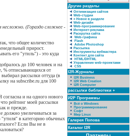
Другие разделы
Оптимизация сайтов
Web-студии
» Новое в разделе
Web-дизайн
 несложно. (Гораздо сложнее -
Web-программирование
Интернет-реклама
Раскрутка сайта
Web-графика
Flash
так, что общее количество
Adobe Photoshop
женедельный прирост.
Рассылка
Инструменты вебмастера
вать его "утиль") - это куда
Контент для сайта
HTML/DHTML
Управление web-проектами
 добралось до 100 человек и на
CSS
ре, % отписывающихся от
I2R-Журналы
и выбирал рассылки оттуда (в
I2R Business
лку на subscribe.ru для 100
I2R Web Creation
I2R Computer
рассылки библиотеки +
Я согласна и на одного нового
И2Р Программы
, что рейтинг моей рассылки
Всё о Windows
как и прежде.
Программирование
Софт
не должно увеличиваться за
Мир Linux
з "утиля" в категорию обычных
Галерея Попова
аталоге? Если Вы не в
Каталог I2R
жаловаться?
Партнеры