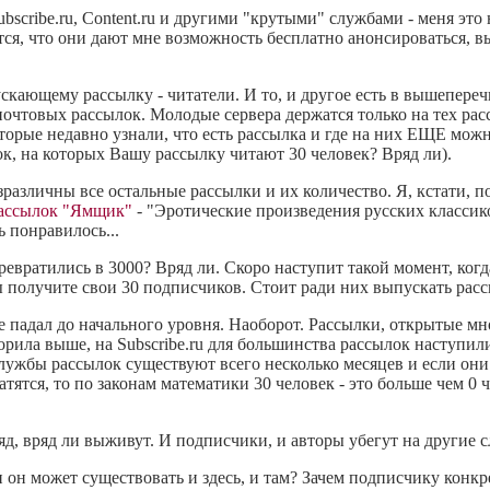
scribe.ru, Content.ru и другими "крутыми" службами - меня это 
ся, что они дают мне возможность бесплатно анонсироваться, в
скающему рассылку - читатели. И то, и другое есть в вышепер
почтовых рассылок. Молодые сервера держатся только на тех рас
оторые недавно узнали, что есть рассылка и где на них ЕЩЕ мож
ок, на которых Вашу рассылку читают 30 человек? Вряд ли).
различны все остальные рассылки и их количество. Я, кстати, п
рассылок "Ямщик"
- "Эротические произведения русских классико
 понравилось...
превратились в 3000? Вряд ли. Скоро наступит такой момент, ког
олучите свои 30 подписчиков. Стоит ради них выпускать расс
е падал до начального уровня. Наоборот. Рассылки, открытые мн
ворила выше, на Subscribe.ru для большинства рассылок наступил
лужбы рассылок существуют всего несколько месяцев и если они н
атятся, то по законам математики 30 человек - это больше чем 0 
д, вряд ли выживут. И подписчики, и авторы убегут на другие 
ли он может существовать и здесь, и там? Зачем подписчику конк