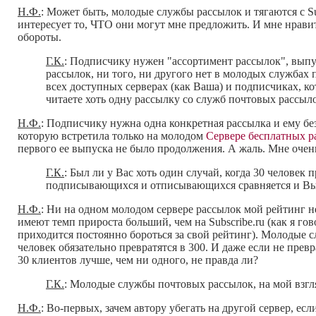
Н.Ф.
: Может быть, молодые службы рассылок и тягаются с Sub
интересует то, ЧТО они могут мне предложить. И мне нравит
обороты.
Г.К.
: Подписчику нужен "ассортимент рассылок", выпу
рассылок, ни того, ни другого нет в молодых службах 
всех доступных серверах (как Ваша) и подписчиках, к
читаете хоть одну рассылку со служб почтовых рассыл
Н.Ф.
: Подписчику нужна одна конкретная рассылка и ему без
которую встретила только на молодом
Сервере бесплатных 
первого ее выпуска не было продолжения. А жаль. Мне очень
Г.К.
: Был ли у Вас хоть один случай, когда 30 человек 
подписывающихся и отписывающихся сравняется и Вы п
Н.Ф.
: Ни на одном молодом сервере рассылок мой рейтинг н
имеют темп прироста больший, чем на Subscribe.ru (как я го
приходится постоянно бороться за свой рейтинг). Молодые с
человек обязательно превратятся в 300. И даже если не превр
30 клиентов лучше, чем ни одного, не правда ли?
Г.К.
: Молодые службы почтовых рассылок, на мой взгля
Н.Ф.
: Во-первых, зачем автору убегать на другой сервер, ес