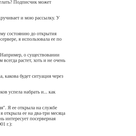
делать? Подписчик может
скручивает и мою рассылку. У
кому состоянию до открытия
сервере, я использовала ее по
. Например, о существовании
 всегда растет, хоть и не очень
, какова будет ситуация через
ов успела набрать и... как
яя". Я ее открыла на службе
ua я открыла ее на два-три месяца
ень интересует посерверная
1 г.):