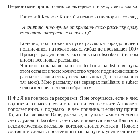
Недавно мне пришло одно характерное письмо, с автором ко
Григорий Коуров
: Хотел бы немного поспорить со с
"
Я считаю, что лучше открывать свою рассылку сразу
готовить интересные выпуски.)
"
Конечно, подготовка выпуска рассылки гораздо более т
подписчиков на некоторых службах не превышает 100 
Пример - раздел новых рассылок на subscribe.ru (не пом
вносят все новые рассылки.
Я пробовал параллельно с content.ru и maillist.ru выпу
этом остановилось: количество чудом подписывающихс
рассылок людей есть у всех рассылок). Да и эти были с
т.ч. мою). Мою рассылку (на серверах maillist.ru и subs
человек я счел нецелесообразным.
Н.Ф.
: Я не гоняюсь за рекордами. Я не огорчаюсь, если к ч
подписчика в месяц, если мне это ничего не стоит. А также я
поползет вниз. Я подумаю - в чем причина, и если эту прич
То, что Вы держали Вашу рассылку в "утиле" - мне непонятн
счет службы Subscribe.ru, оно увеличивается только Вашим
некоммерческих рассылок, которые анонсируются в "Новостях
состоянии сделать простейший шаг на пути к увеличению ко