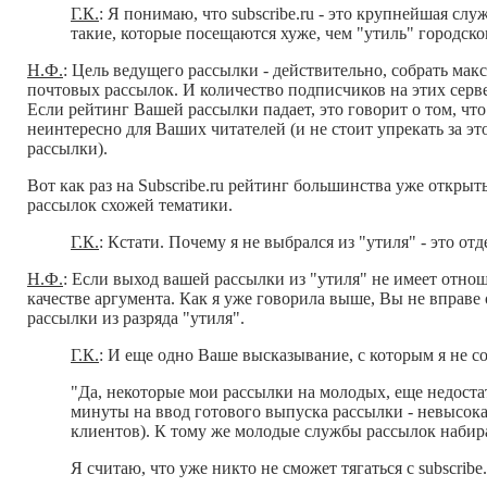
Г.К.
: Я понимаю, что subscribe.ru - это крупнейшая сл
такие, которые посещаются хуже, чем "утиль" городско
Н.Ф.
: Цель ведущего рассылки - действительно, собрать ма
почтовых рассылок. И количество подписчиков на этих серве
Если рейтинг Вашей рассылки падает, это говорит о том, чт
неинтересно для Ваших читателей (и не стоит упрекать за э
рассылки).
Вот как раз на Subscribe.ru рейтинг большинства уже откры
рассылок схожей тематики.
Г.К.
: Кстати. Почему я не выбрался из "утиля" - это о
Н.Ф.
: Если выход вашей рассылки из "утиля" не имеет отно
качестве аргумента. Как я уже говорила выше, Вы не вправе 
рассылки из разряда "утиля".
Г.К.
: И еще одно Ваше высказывание, с которым я не со
"Да, некоторые мои рассылки на молодых, еще недоста
минуты на ввод готового выпуска рассылки - невысока
клиентов). К тому же молодые службы рассылок набираю
Я считаю, что уже никто не сможет тягаться с subscribe.ru