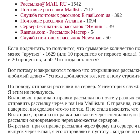
Рассылки@MAIL.RU
- 1542
Почтовые рассылки Maillist
- 7512
Служба почтовых рассылок E-mail.com.ua
- 392
Почтовые рассылки Атланта
- 1094
Сервер бесплатных рассылок "Ямщик"
- 39
Rasmas.com - Рассылок Мастер
- 54
Служба почтовых рассылок Newsman
- 50
Если подсчитать, то получится, что суммарное количество по
менее "крутых" - 1629 (или 10 процентов от первого числа). 
и 20 процентов, и 50. Что тогда останется?
Вот потому и закрываются только что открывшиеся рассылки,
любимый девиз - "Успеха добивается тот, кто к нему стремится
По поводу отправки рассылки на сервер. У некоторых служб 
Я этим не пользуюсь.
Во-первых, правила отправки рассылки по почте у разных сл
отправить рассылку через e-mail на Maillist.ru. Отправила, с
наверное, вы сделали что-то не так. Я не стала выяснять, что
Во-вторых, правила отправки рассылки через специальную фо
рассылки одновременно через множестве серверов.
В-третьих, при отправке рассылки через форму на сервере я 
выпуск через e-mail, я его отправляю в пустоту - когда он до 