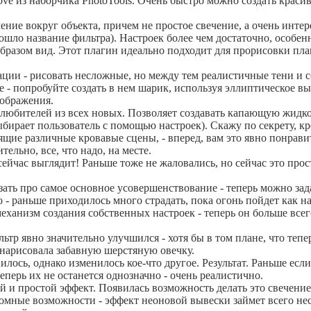
oove из наборчика PhotoTools. Очень быстро можно создать крас
ение вокруг объекта, причем не простое свечение, а очень интер
ошло название фильтра). Настроек более чем достаточно, особе
бразом вид. Этот плагин идеально подходит для прорисовки плане
ции - рисовать несложные, но между тем реалистичные тени и 
- попробуйте создать в нем шарик, используя эллиптическое вы
зображения.
любителей из всех новых. Позволяет создавать капающую жидкость
бирает пользователь с помощью настроек). Скажу по секрету, кр
ящие различные кровавые сцены, - вперед, вам это явно понрави
ельно, все, что надо, на месте.
ейчас выглядит! Раньше тоже не жаловались, но сейчас это прос
азать про самое основное усовершенствование - теперь можно зад
о - раньше приходилось много страдать, пока огонь пойдет как н
еханизм создания собственных настроек - теперь он больше всег
ьтр явно значительно улучшился - хотя бы в том плане, что тепе
т нарисовала забавную шерстяную овечку.
илось, однако изменилось кое-что другое. Результат. Раньше если
еперь их не останется однозначно - очень реалистично.
й и простой эффект. Появилась возможность делать это свечени
омные возможности - эффект неоновой вывески займет всего нес