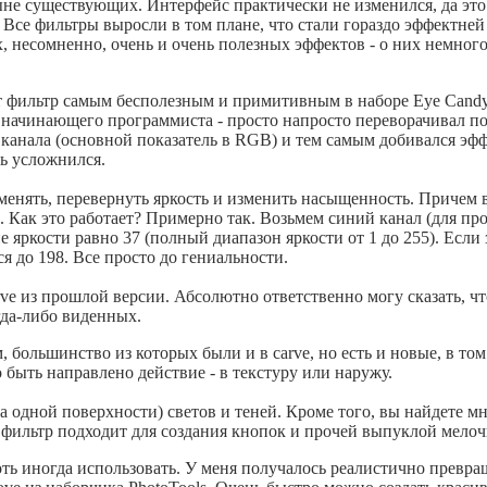
ыне существующих. Интерфейс практически не изменился, да это
се фильтры выросли в том плане, что стали гораздо эффектней 
, несомненно, очень и очень полезных эффектов - о них немног
этот фильтр самым бесполезным и примитивным в наборе Eye Candy
и начинающего программиста - просто напросто переворачивал п
о канала (основной показатель в RGB) и тем самым добивался эф
нь усложнился.
зменять, перевернуть яркость и изменить насыщенность. Причем
ла. Как это работает? Примерно так. Возьмем синий канал (для п
е яркости равно 37 (полный диапазон яркости от 1 до 255). Если 
я до 198. Все просто до гениальности.
arve из прошлой версии. Абсолютно ответственно могу сказать, 
гда-либо виденных.
, большинство из которых были и в carve, но есть и новые, в т
быть направлено действие - в текстуру или наружу.
 одной поверхности) светов и теней. Кроме того, вы найдете м
 фильтр подходит для создания кнопок и прочей выпуклой мелоч
оть иногда использовать. У меня получалось реалистично превр