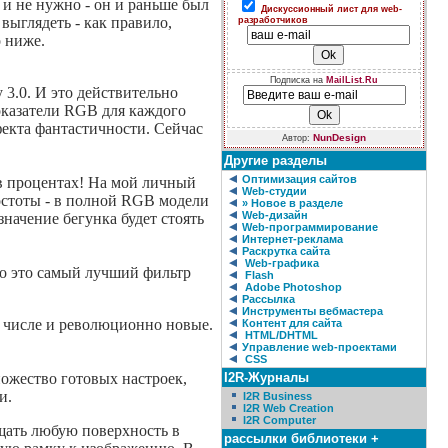
 и не нужно - он и раньше был
Дискуссионный лист для web-
выглядеть - как правило,
разработчиков
о ниже.
Подписка на
MailList.Ru
 3.0. И это действительно
оказатели RGB для каждого
фекта фантастичности. Сейчас
NunDesign
Автор:
Другие разделы
Оптимизация сайтов
 в процентах! На мой личный
Web-студии
ростоты - в полной RGB модели
» Новое в разделе
Web-дизайн
значение бегунка будет стоять
Web-программирование
Интернет-реклама
Раскрутка сайта
Web-графика
что это самый лучший фильтр
Flash
Adobe Photoshop
Рассылка
Инструменты вебмастера
ом числе и революционно новые.
Контент для сайта
HTML/DHTML
Управление web-проектами
CSS
ножество готовых настроек,
I2R-Журналы
и.
I2R Business
I2R Web Creation
I2R Computer
ащать любую поверхность в
рассылки библиотеки +