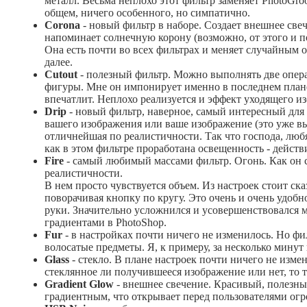
металл. Весьма неплохо этот фильтр заменяет PhotoGr
общем, ничего особенного, но симпатично.
Corona
- новый фильтр в наборе. Создает внешнее свеч
напоминает солнечную корону (возможно, от этого и п
Она есть почти во всех фильтрах и меняет случайным о
далее.
Cutout
- полезный фильтр. Можно выполнять две опера
фигуры. Мне он импонирует именно в последнем плане 
впечатлит. Неплохо реализуется и эффект уходящего и
Drip
- новый фильтр, наверное, самый интересный для 
вашего изображения или ваше изображение (это уже вы
отличнейшая по реалистичности. Так что господа, люб
как в этом фильтре проработана освещенность - действит
Fire
- самый любимый массами фильтр. Огонь. Как он с
реалистичности.
В нем просто чувствуется объем. Из настроек стоит ск
поворачивая кнопку по кругу. Это очень и очень удобн
руки. Значительно усложнился и усовершенствовался м
градиентами в PhotoShop.
Fur
- в настройках почти ничего не изменилось. Но фил
волосатые предметы. Я, к примеру, за несколько мину
Glass
- стекло. В плане настроек почти ничего не измен
стеклянное ли получившееся изображение или нет, то т
Gradient Glow
- внешнее свечение. Красивый, полезны
градиентным, что открывает перед пользователями огр