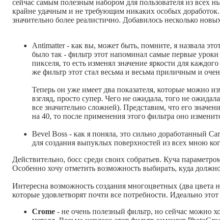
сейчас самым полезным набором для пользователя из всех н
крайне удачным и не требующим никаких особых доработок. В
значительно более реалистично. Добавилось несколько новых
Antimatter - как вы, может быть, помните, я назвала 
было так - фильтр этот напоминал самые первые урок
пикселя, то есть изменял значение яркости для каждог
же фильтр этот стал весьма и весьма приличным и оче
Теперь он уже имеет два показателя, которые можно и
взгляд, просто супер. Чего не ожидала, того не ожида
все значительно сложней). Представим, что его значени
на 40, то после применения этого фильтра оно изменитс
Bevel Boss - как я поняла, это сильно доработанный C
для создания выпуклых поверхностей из всех мною ко
Действительно, босс среди своих собратьев. Куча параметром
Особенно хочу отметить возможность выбирать, куда должно 
Интересна возможность создания многоцветных (два цвета на
которые удовлетворят почти все потребности. Идеально этот
Crome
- не очень полезный фильтр, но сейчас можно х