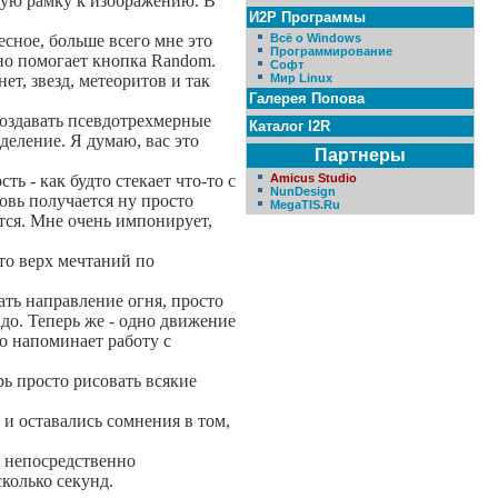
ивую рамку к изображению. В
И2Р Программы
есное, больше всего мне это
Всё о Windows
Программирование
нно помогает кнопка Random.
Софт
т, звезд, метеоритов и так
Мир Linux
Галерея Попова
создавать псевдотрехмерные
Каталог I2R
деление. Я думаю, вас это
Партнеры
 - как будто стекает что-то с
Amicus Studio
NunDesign
овь получается ну просто
MegaTIS.Ru
тся. Мне очень импонирует,
то верх мечтаний по
ать направление огня, просто
адо. Теперь же - одно движение
о напоминает работу с
рь просто рисовать всякие
 и оставались сомнения в том,
е непосредственно
колько секунд.