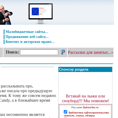
Малобюджетные сайты...
Продвижение веб-сайта...
Контент и авторское право...
Поиск:
Рассылки для занятых...»
Спонсор раздела
 рассказывать про,
я уже писала про предыдущую
емя. К тому же совсем недавно
Вставай на лыжи или
Candy, а в ближайшее время
сноуборд!!! Мы поможем!
Рассылки
Subscribe.ru
:
Библиотека сайтостроительства
зах несомненно является
- новости, статьи, обзоры