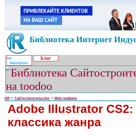
Библиотека Интернет Индус
Блог
Забобрить!
»
»
I2R
Сайтостроительство
Web-графика
Adobe Illustrator CS2:
классика жанра