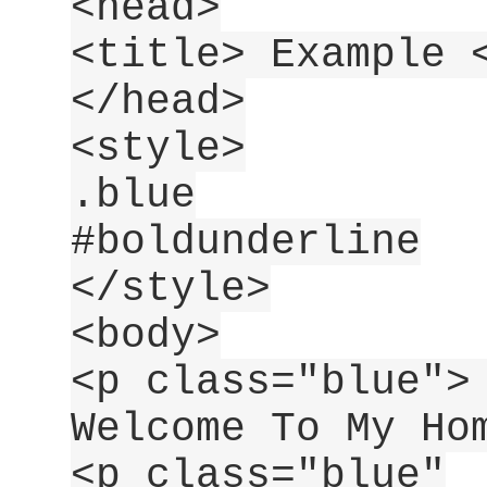
<head>
<title> Example 
</head>
<style>
.blue
#boldunderline
</style>
<body>
<p class="blue">
Welcome To My Ho
<p class="blue"