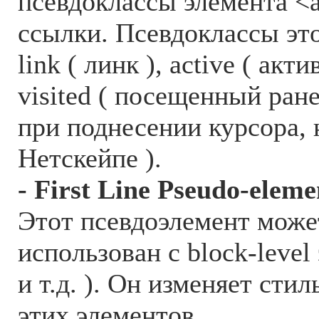
псевдоклассы элемента <
ссылки. Псевдоклассы это
link ( линк ), active ( акт
visited ( посещенный ране
при поднесении курсора, 
Нетскейпе ).
- First Line Pseudo-eleme
Этот псевдоэлемент може
использован с block-level
и т.д. ). Он изменяет сти
этих элементов.