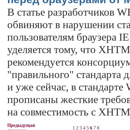
В статье разработчиков W
обвиняют в нарушении ста
пользователям браузера I
уделяется тому, что XHTM
рекомендуется консорциум
"правильного" стандарта д
и уже сейчас, в стандарте
прописаны жесткие требов
на совместимость с XHTML
Предыдущая
1
2
3
4
5
6
7
8