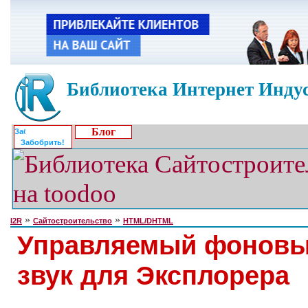
Библиотека Интернет Индус
Блог
Забобрить!
»
»
I2R
Сайтостроительство
HTML/DHTML
Управляемый фонов
звук для Эксплорера