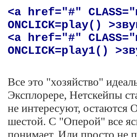
<a href="#" CLASS="
ONCLICK=play() >зву
<a href="#" CLASS="
ONCLICK=play1() >зв
Все это "хозяйство" идеал
Эксплорере, Нетскейпы ст
не интересуют, остаются 
шестой. С "Оперой" все я
понимает. Или просто не п