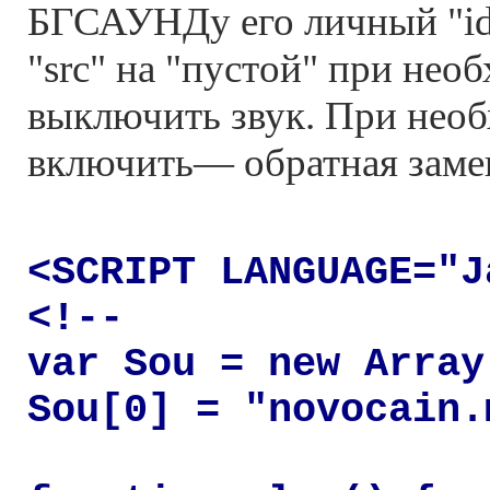
БГСАУНДу его личный "id
"src" на "пустой" при нео
выключить звук. При нео
включить— обратная заме
<SCRIPT LANGUAGE="J
<!--
var Sou = new Array
Sou[0] = "novocain.