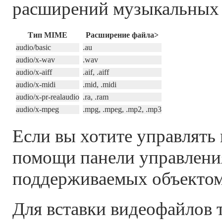
расширений музыкальных 
Тип MIME
Расширение файла>
audio/basic
.au
audio/x-wav
.wav
audio/x-aiff
.aif, .aiff
audio/x-midi
.mid, .midi
audio/x-pr-realaudio
.ra, .ram
audio/x-mpeg
.mpg, .mpeg, .mp2, .mp3
Если вы хотите управлять
помощи панели управлени
поддерживаемых объекто
Для вставки видеофайлов 