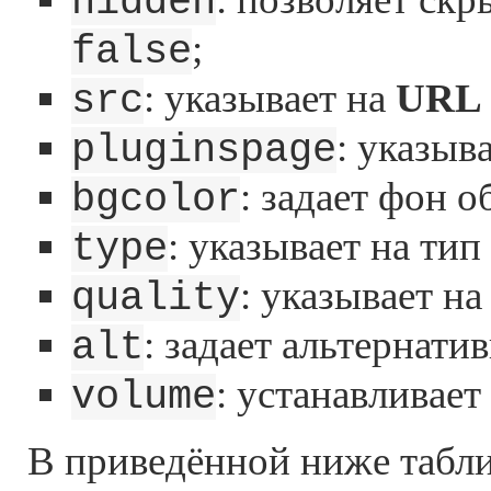
hidden
;
false
: указывает на
URL
src
: указыв
pluginspage
: задает фон о
bgcolor
: указывает на ти
type
: указывает н
quality
: задает альтернати
alt
: устанавливает
volume
В приведённой ниже табл