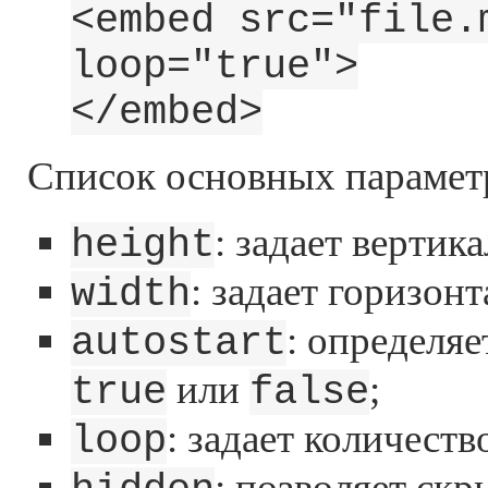
<embed src="file.
loop="true">
</embed>
Список основных парамет
: задает вертик
height
: задает горизон
width
: определяе
autostart
или
;
true
false
: задает количест
loop
: позволяет ск