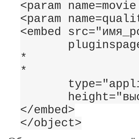
<param name=movie
<param name=quali
<embed src="имя_р
pluginspage="ht
* /download
* Shockw
type="applicati
height="высо
</embed>
</object>