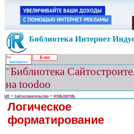
Библиотека Интернет Индус
Блог
Забобрить!
»
»
I2R
Сайтостроительство
HTML/DHTML
Логическое
форматирование