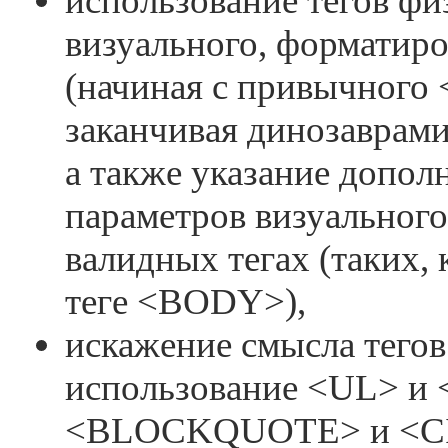
использование тегов фи
визуального, форматиро
(начиная с привычного
заканчивая динозаврам
а также указание допо
параметров визуальног
валидных тегах (таких
теге <BODY>),
искажение смысла тегов
использование <UL> и
<BLOCKQUOTE> и <CI