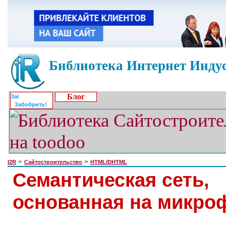
Библиотека Интернет Индус
Блог
Забобрить!
»
»
I2R
Сайтостроительство
HTML/DHTML
Семантическая сеть,
основанная на микро