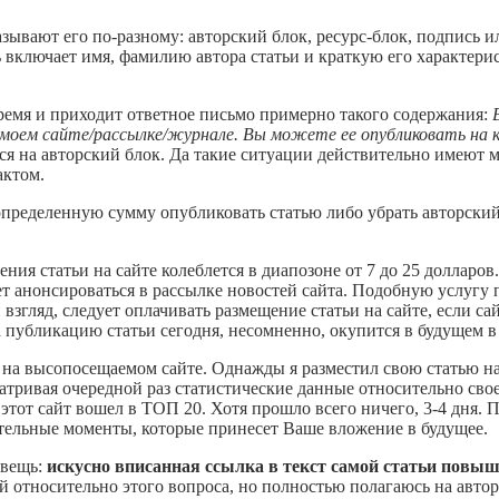
зывают его по-разному: авторский блок, ресурс-блок, подпись и
ь включает имя, фамилию автора статьи и краткую его характерис
ремя и приходит ответное письмо примерно такого содержания:
в моем сайте/рассылке/журнале. Вы можете ее опубликовать на 
ся на авторский блок. Да такие ситуации действительно имеют м
актом.
 определенную сумму опубликовать статью либо убрать авторский
ия статьи на сайте колеблется в диапозоне от 7 до 25 долларов
дет анонсироваться в рассылке новостей сайта. Подобную услугу
й взгляд, следует оплачивать размещение статьи на сайте, если 
 публикацию статьи сегодня, несомненно, окупится в будущем 
 на высопосещаемом сайте. Однажды я разместил свою статью на
атривая очередной раз статистические данные относительно свое
 этот сайт вошел в ТОП 20. Хотя прошло всего ничего, 3-4 дня.
тельные моменты, которые принесет Ваше вложение в будущее.
 вещь:
искусно вписанная ссылка в текст самой статьи повыш
й относительно этого вопроса, но полностью полагаюсь на авт