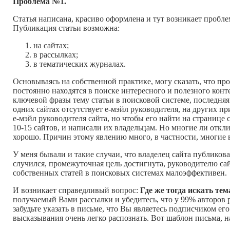
Проблема №1.
Статья написана, красиво оформлена и тут возникает проблем
Публикация статьи возможна:
на сайтах;
в рассылках;
в тематических журналах.
Основываясь на собственной практике, могу сказать, что пр
постоянно находятся в поиске интересного и полезного конте
ключевой фразы тему статьи в поисковой системе, последняя
одних сайтах отсутствует e-мэйл руководителя, на других пр
е-мэйл руководителя сайта, но чтобы его найти на странице
10-15 сайтов, и написали их владельцам. Но многие ли откли
хорошо. Причин этому явлению много, в частности, многие 
У меня бывали и такие случаи, что владелец сайта публиков
случился, промежуточная цель достигнута, руководителю са
собственных статей в поисковых системах малоэффективен.
И возникает справедливый вопрос:
Где же тогда искать те
получаемый Вами рассылки и убедитесь, что у 99% авторов р
забудьте указать в письме, что Вы являетесь подписчиком е
высказывания очень легко распознать. Вот шаблон письма, 