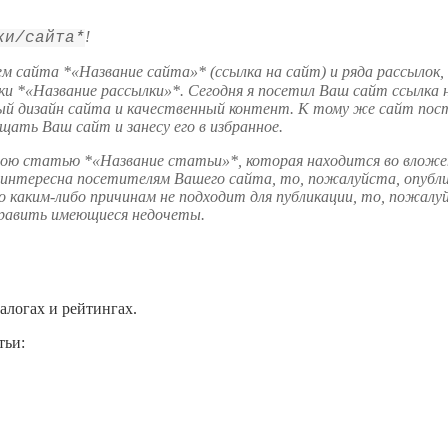
!
ки/сайта*
ем сайта *«Название сайта»* (ссылка на сайт) и ряда рассылок
и *«Название рассылки»*. Сегодня я посетил Ваш сайт ссылка н
ый дизайн сайта и качественный контент. К тому же сайт пост
ать Ваш сайт и занесу его в избранное.
 мою статью *«Название статьи»*, которая находится во вложе
 интересна посетителям Вашего сайта, то, пожалуйста, опуб
по каким-либо причинам не подходит для публикации, то, пожал
править имеющиеся недочеты.
алогах и рейтингах.
тьи: