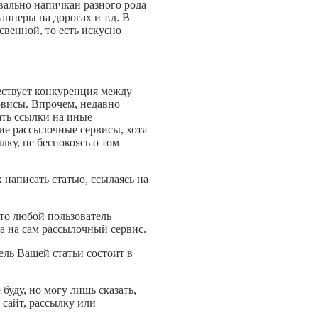
квально напичкан разного рода
ннеры на дорогах и т.д. В
свенной, то есть искусно
ществует конкуренция между
рвисы. Впрочем, недавно
ать ссылки на иные
ие рассылочные сервисы, хотя
ку, не беспокоясь о том
к написать статью, ссылаясь на
то любой пользователь
 а на сам рассылочный сервис.
ель Вашей статьи состоит в
уду, но могу лишь сказать,
 сайт, рассылку или