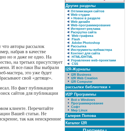
Другие разделы
Оптимизация сайтов
Web-студии
» Новое в разделе
Web-дизайн
Web-программирование
Интернет-реклама
Раскрутка сайта
Web-графика
Flash
Adobe Photoshop
у что авторы рассылок
Рассылка
Инструменты вебмастера
мер, набрав в качестве
Контент для сайта
дно но и даже не одно. На
HTML/DHTML
Управление web-проектами
ество, на третьих присутствует
CSS
емени. И все-таки Вы выбрали
I2R-Журналы
еб-мастера, это уже будет
I2R Business
абрасывают свой «детяще».
I2R Web Creation
I2R Computer
рассылки библиотеки +
писал. Но факт публикации
поиск сайтов для публикации
И2Р Программы
Всё о Windows
Программирование
Софт
овом клиенте. Перечитайте
Мир Linux
кации Вашей статьи. Не
Галерея Попова
искренне, так как неискренние
Каталог I2R
Партнеры