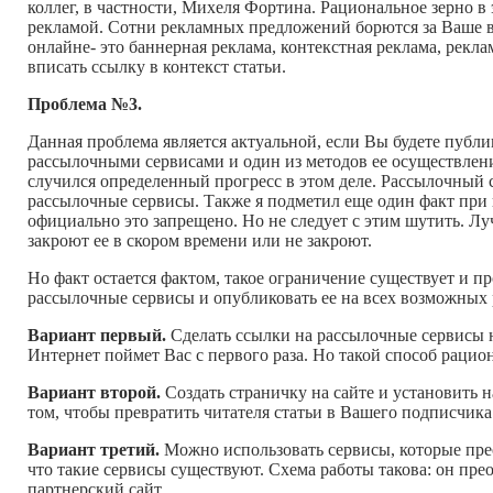
коллег, в частности, Михеля Фортина. Рациональное зерно в
рекламой. Сотни рекламных предложений борются за Ваше вни
онлайне- это баннерная реклама, контекстная реклама, рекла
вписать ссылку в контекст статьи.
Проблема №3.
Данная проблема является актуальной, если Вы будете публи
рассылочными сервисами и один из методов ее осуществлени
случился определенный прогресс в этом деле. Рассылочный 
рассылочные сервисы. Также я подметил еще один факт при 
официально это запрещено. Но не следует с этим шутить. Лу
закроют ее в скором времени или не закроют.
Но факт остается фактом, такое ограничение существует и пр
рассылочные сервисы и опубликовать ее на всех возможных
Вариант первый.
Сделать ссылки на рассылочные сервисы н
Интернет поймет Вас с первого раза. Но такой способ рацион
Вариант второй.
Создать страничку на сайте и установить 
том, чтобы превратить читателя статьи в Вашего подписчика
Вариант третий.
Можно использовать сервисы, которые прео
что такие сервисы существуют. Схема работы такова: он пре
партнерский сайт.