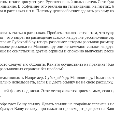
 этом тезисе присутствует. Русскоязычный пользователь Сети бу
мание. В оффлайне- это реклама на телевидении, на газетах, ба
ма в рассылках и т.п. Поэтому целесообразнее сделать рекламу ко
ковать статьи в рассылках. Проблема заключается в том, что су
я – это запрет на размещение ссылок на другие рассылочные се
сервис Cубскрайб.ру теперь разрешает авторам рассылок размещ
вводе рассылки на Маиллист.ру они не замечают ссылки на друг
чше не ссылаться на другие сервисы и спокойно выпускать рассыл
осто следует его обходить. Как это осуществить на практике? Ка
 рассылочных сервисах без проблем?
еактивными. Например, Субскрайб.ру, Маиллист.ру. Полагаю, ч
ально использовать, если Вы даете ссылку не на свою рассылку,
на ней форму подписки. Этот метод является приемлемым, если ц
.
бразуют Вашу ссылку. Давать ссылки на подобные сервисы я не б
образует Вашу ссылку; при нажатии происходит редирект на Ваш