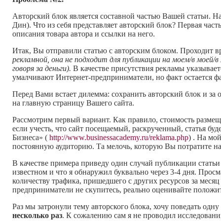
Авторский блок является составной частью Вашей статьи. На
Дин). Что из себя представляет авторский блок? Первая част
описания товара автора и ссылки на него.
Итак, Вы отправили статью с авторским блоком. Проходит в
рекламной, она не подходит для публикации на моем/в моей/
говоря за деньги).
В качестве присутствия рекламы указывает
умалчивают Интернет-предприниматели, но факт остается ф
Перед Вами встает дилемма: сохранить авторский блок и за
на главную страницу Вашего сайта.
Рассмотрим первый вариант. Как правило, стоимость размещен
если учесть, что сайт посещаемый, раскрученный, статья бу
Бизнеса» (
http://www.businessacademy.ru/reklama.php
) . На мо
постоянную аудиторию. Та мелочь, которую Вы потратите на
В качестве примера приведу один случай публикации статьи
известном и что я обнаружил буквально через 3-4 дня. Просм
количеству трафика, пришедшего с других ресурсов за месяц
предприниматели не скупитесь, реально оценивайте положи
Раз мы затронули тему авторского блока, хочу поведать одну
несколько раз
. К сожалению сам я не проводил исследовани