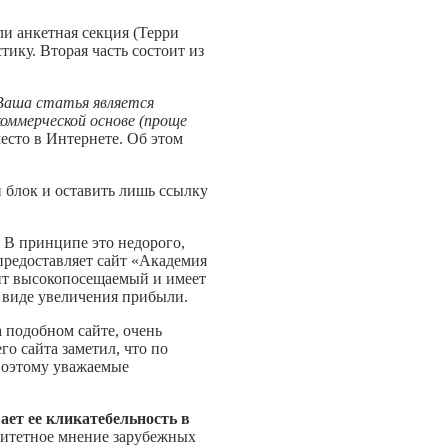
ли анкетная секция (Терри
тику. Вторая часть состоит из
Ваша статья является
коммерческой основе (проще
есто в Интернете. Об этом
 блок и оставить лишь ссылку
. В принципе это недорого,
 предоставляет сайт «Академия
сайт высокопосещаемый и имеет
в виде увеличения прибыли.
 подобном сайте, очень
го сайта заметил, что по
 Поэтому уважаемые
ает ее кликатебельность в
оритетное мнение зарубежных