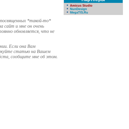
Amicus Studio
NunDesign
MegaTIS.Ru
, посвященных *такой-то*
а сайт и мне он очень
оянно обновляется, что не
нии. Если она Вам
ликуйте статью на Вашем
уйста, сообщите мне об этом.