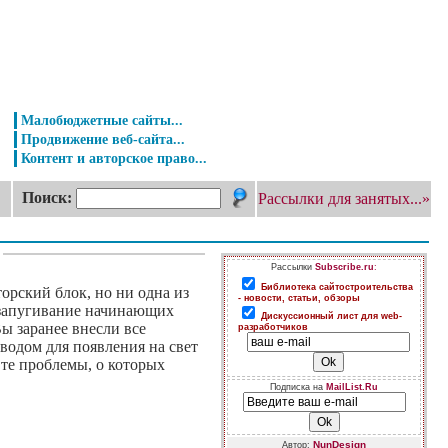
Малобюджетные сайты...
Продвижение веб-сайта...
Контент и авторское право...
Поиск:
Рассылки для занятых...»
Рассылки
Subscribe.ru
:
Библиотека сайтостроительства
орский блок, но ни одна из
- новости, статьи, обзоры
я запугивание начинающих
Дискуссионный лист для web-
ы заранее внесли все
разработчиков
водом для появления на свет
 те проблемы, о которых
Подписка на
MailList.Ru
NunDesign
Автор: