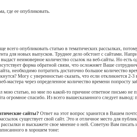
а, где ее опубликовать.
още всего опубликовать статью в тематических рассылках, потом
нта для новых выпусков. Труднее дело обстоит с сайтами. Напри
 выдаст неимоверное количество ссылок на веб-сайты. Но есть о
исутствует форма обратной связи, что осложняет Ваше сотруднич
 сайта, необходимо потратить достаточно большое количество вр
кнутся? Могу с уверенностью сказать, что если откликнется 2-3 в
веб-мастера через определенное количество времени попросту з
ал мою статью, но мне по какой-то причине ответное письмо не 
йта огромное спасибо. Из всего вышесказанного следует вывод: 
матические сайты?
Ответ на этот вопрос хранится в Вашем почт
ассылок существует свой сайт. Это и отличное место для публи
го рассылки и выскажете свое мнение о ней. Советую Вам писать 
написанного в хорошем тоне: