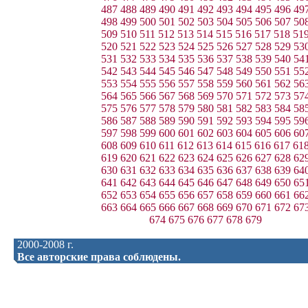
487
488
489
490
491
492
493
494
495
496
49
498
499
500
501
502
503
504
505
506
507
50
509
510
511
512
513
514
515
516
517
518
51
520
521
522
523
524
525
526
527
528
529
53
531
532
533
534
535
536
537
538
539
540
54
542
543
544
545
546
547
548
549
550
551
55
553
554
555
556
557
558
559
560
561
562
56
564
565
566
567
568
569
570
571
572
573
57
575
576
577
578
579
580
581
582
583
584
58
586
587
588
589
590
591
592
593
594
595
59
597
598
599
600
601
602
603
604
605
606
60
608
609
610
611
612
613
614
615
616
617
61
619
620
621
622
623
624
625
626
627
628
62
630
631
632
633
634
635
636
637
638
639
64
641
642
643
644
645
646
647
648
649
650
65
652
653
654
655
656
657
658
659
660
661
66
663
664
665
666
667
668
669
670
671
672
67
674
675
676
677
678
679
2000-2008 г.
Все авторские права соблюдены.