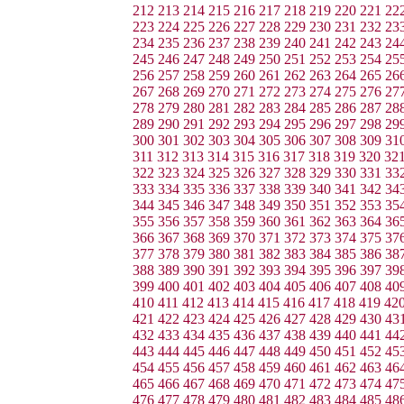
212
213
214
215
216
217
218
219
220
221
22
223
224
225
226
227
228
229
230
231
232
23
234
235
236
237
238
239
240
241
242
243
24
245
246
247
248
249
250
251
252
253
254
25
256
257
258
259
260
261
262
263
264
265
26
267
268
269
270
271
272
273
274
275
276
27
278
279
280
281
282
283
284
285
286
287
28
289
290
291
292
293
294
295
296
297
298
29
300
301
302
303
304
305
306
307
308
309
31
311
312
313
314
315
316
317
318
319
320
32
322
323
324
325
326
327
328
329
330
331
33
333
334
335
336
337
338
339
340
341
342
34
344
345
346
347
348
349
350
351
352
353
35
355
356
357
358
359
360
361
362
363
364
36
366
367
368
369
370
371
372
373
374
375
37
377
378
379
380
381
382
383
384
385
386
38
388
389
390
391
392
393
394
395
396
397
39
399
400
401
402
403
404
405
406
407
408
40
410
411
412
413
414
415
416
417
418
419
42
421
422
423
424
425
426
427
428
429
430
43
432
433
434
435
436
437
438
439
440
441
44
443
444
445
446
447
448
449
450
451
452
45
454
455
456
457
458
459
460
461
462
463
46
465
466
467
468
469
470
471
472
473
474
47
476
477
478
479
480
481
482
483
484
485
48