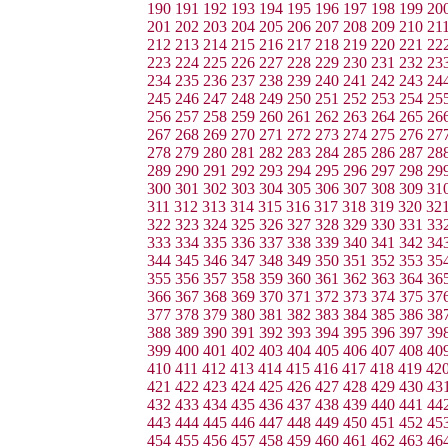
190
191
192
193
194
195
196
197
198
199
20
201
202
203
204
205
206
207
208
209
210
21
212
213
214
215
216
217
218
219
220
221
22
223
224
225
226
227
228
229
230
231
232
23
234
235
236
237
238
239
240
241
242
243
24
245
246
247
248
249
250
251
252
253
254
25
256
257
258
259
260
261
262
263
264
265
26
267
268
269
270
271
272
273
274
275
276
27
278
279
280
281
282
283
284
285
286
287
28
289
290
291
292
293
294
295
296
297
298
29
300
301
302
303
304
305
306
307
308
309
31
311
312
313
314
315
316
317
318
319
320
32
322
323
324
325
326
327
328
329
330
331
33
333
334
335
336
337
338
339
340
341
342
34
344
345
346
347
348
349
350
351
352
353
35
355
356
357
358
359
360
361
362
363
364
36
366
367
368
369
370
371
372
373
374
375
37
377
378
379
380
381
382
383
384
385
386
38
388
389
390
391
392
393
394
395
396
397
39
399
400
401
402
403
404
405
406
407
408
40
410
411
412
413
414
415
416
417
418
419
42
421
422
423
424
425
426
427
428
429
430
43
432
433
434
435
436
437
438
439
440
441
44
443
444
445
446
447
448
449
450
451
452
45
454
455
456
457
458
459
460
461
462
463
46