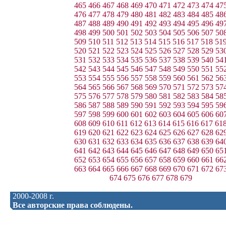
465
466
467
468
469
470
471
472
473
474
47
476
477
478
479
480
481
482
483
484
485
48
487
488
489
490
491
492
493
494
495
496
49
498
499
500
501
502
503
504
505
506
507
50
509
510
511
512
513
514
515
516
517
518
51
520
521
522
523
524
525
526
527
528
529
53
531
532
533
534
535
536
537
538
539
540
54
542
543
544
545
546
547
548
549
550
551
55
553
554
555
556
557
558
559
560
561
562
56
564
565
566
567
568
569
570
571
572
573
57
575
576
577
578
579
580
581
582
583
584
58
586
587
588
589
590
591
592
593
594
595
59
597
598
599
600
601
602
603
604
605
606
60
608
609
610
611
612
613
614
615
616
617
61
619
620
621
622
623
624
625
626
627
628
62
630
631
632
633
634
635
636
637
638
639
64
641
642
643
644
645
646
647
648
649
650
65
652
653
654
655
656
657
658
659
660
661
66
663
664
665
666
667
668
669
670
671
672
67
674
675
676
677
678
679
2000-2008 г.
Все авторские права соблюдены.