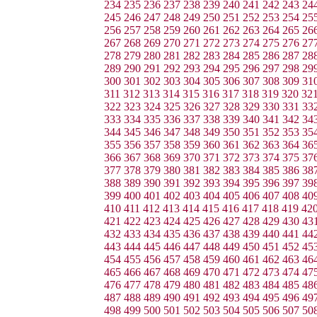
234
235
236
237
238
239
240
241
242
243
24
245
246
247
248
249
250
251
252
253
254
25
256
257
258
259
260
261
262
263
264
265
26
267
268
269
270
271
272
273
274
275
276
27
278
279
280
281
282
283
284
285
286
287
28
289
290
291
292
293
294
295
296
297
298
29
300
301
302
303
304
305
306
307
308
309
31
311
312
313
314
315
316
317
318
319
320
32
322
323
324
325
326
327
328
329
330
331
33
333
334
335
336
337
338
339
340
341
342
34
344
345
346
347
348
349
350
351
352
353
35
355
356
357
358
359
360
361
362
363
364
36
366
367
368
369
370
371
372
373
374
375
37
377
378
379
380
381
382
383
384
385
386
38
388
389
390
391
392
393
394
395
396
397
39
399
400
401
402
403
404
405
406
407
408
40
410
411
412
413
414
415
416
417
418
419
42
421
422
423
424
425
426
427
428
429
430
43
432
433
434
435
436
437
438
439
440
441
44
443
444
445
446
447
448
449
450
451
452
45
454
455
456
457
458
459
460
461
462
463
46
465
466
467
468
469
470
471
472
473
474
47
476
477
478
479
480
481
482
483
484
485
48
487
488
489
490
491
492
493
494
495
496
49
498
499
500
501
502
503
504
505
506
507
50