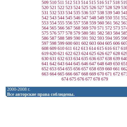
509
510
511
512
513
514
515
516
517
518
51
520
521
522
523
524
525
526
527
528
529
53
531
532
533
534
535
536
537
538
539
540
54
542
543
544
545
546
547
548
549
550
551
55
553
554
555
556
557
558
559
560
561
562
56
564
565
566
567
568
569
570
571
572
573
57
575
576
577
578
579
580
581
582
583
584
58
586
587
588
589
590
591
592
593
594
595
59
597
598
599
600
601
602
603
604
605
606
60
608
609
610
611
612
613
614
615
616
617
61
619
620
621
622
623
624
625
626
627
628
62
630
631
632
633
634
635
636
637
638
639
64
641
642
643
644
645
646
647
648
649
650
65
652
653
654
655
656
657
658
659
660
661
66
663
664
665
666
667
668
669
670
671
672
67
674
675
676
677
678
679
2000-2008 г.
Все авторские права соблюдены.