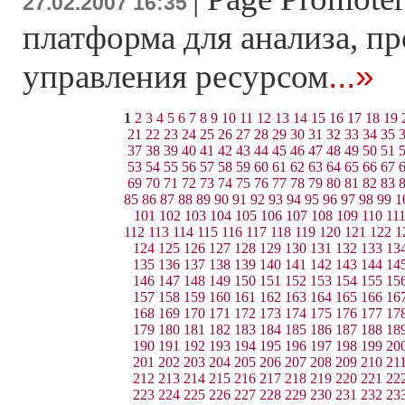
27.02.2007 16:35
платформа для анализа, п
...»
управления ресурсом
1
2
3
4
5
6
7
8
9
10
11
12
13
14
15
16
17
18
19
21
22
23
24
25
26
27
28
29
30
31
32
33
34
35
37
38
39
40
41
42
43
44
45
46
47
48
49
50
51
53
54
55
56
57
58
59
60
61
62
63
64
65
66
67
69
70
71
72
73
74
75
76
77
78
79
80
81
82
83
85
86
87
88
89
90
91
92
93
94
95
96
97
98
99
1
101
102
103
104
105
106
107
108
109
110
11
112
113
114
115
116
117
118
119
120
121
122
1
124
125
126
127
128
129
130
131
132
133
13
135
136
137
138
139
140
141
142
143
144
14
146
147
148
149
150
151
152
153
154
155
15
157
158
159
160
161
162
163
164
165
166
16
168
169
170
171
172
173
174
175
176
177
17
179
180
181
182
183
184
185
186
187
188
18
190
191
192
193
194
195
196
197
198
199
20
201
202
203
204
205
206
207
208
209
210
21
212
213
214
215
216
217
218
219
220
221
22
223
224
225
226
227
228
229
230
231
232
23