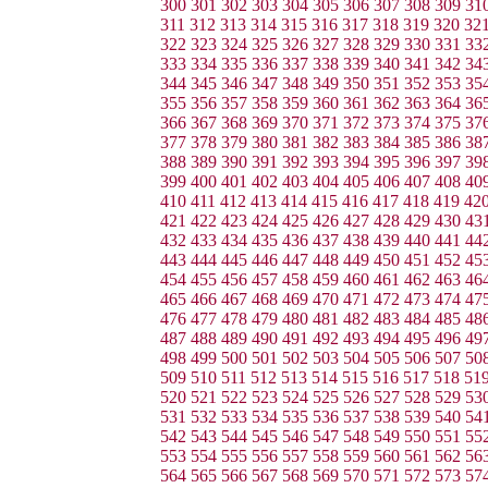
300
301
302
303
304
305
306
307
308
309
31
311
312
313
314
315
316
317
318
319
320
32
322
323
324
325
326
327
328
329
330
331
33
333
334
335
336
337
338
339
340
341
342
34
344
345
346
347
348
349
350
351
352
353
35
355
356
357
358
359
360
361
362
363
364
36
366
367
368
369
370
371
372
373
374
375
37
377
378
379
380
381
382
383
384
385
386
38
388
389
390
391
392
393
394
395
396
397
39
399
400
401
402
403
404
405
406
407
408
40
410
411
412
413
414
415
416
417
418
419
42
421
422
423
424
425
426
427
428
429
430
43
432
433
434
435
436
437
438
439
440
441
44
443
444
445
446
447
448
449
450
451
452
45
454
455
456
457
458
459
460
461
462
463
46
465
466
467
468
469
470
471
472
473
474
47
476
477
478
479
480
481
482
483
484
485
48
487
488
489
490
491
492
493
494
495
496
49
498
499
500
501
502
503
504
505
506
507
50
509
510
511
512
513
514
515
516
517
518
51
520
521
522
523
524
525
526
527
528
529
53
531
532
533
534
535
536
537
538
539
540
54
542
543
544
545
546
547
548
549
550
551
55
553
554
555
556
557
558
559
560
561
562
56
564
565
566
567
568
569
570
571
572
573
57