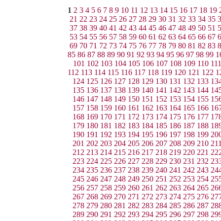
1
2
3
4
5
6
7
8
9
10
11
12
13
14
15
16
17
18
19
21
22
23
24
25
26
27
28
29
30
31
32
33
34
35
37
38
39
40
41
42
43
44
45
46
47
48
49
50
51
53
54
55
56
57
58
59
60
61
62
63
64
65
66
67
69
70
71
72
73
74
75
76
77
78
79
80
81
82
83
85
86
87
88
89
90
91
92
93
94
95
96
97
98
99
1
101
102
103
104
105
106
107
108
109
110
11
112
113
114
115
116
117
118
119
120
121
122
1
124
125
126
127
128
129
130
131
132
133
13
135
136
137
138
139
140
141
142
143
144
14
146
147
148
149
150
151
152
153
154
155
15
157
158
159
160
161
162
163
164
165
166
16
168
169
170
171
172
173
174
175
176
177
17
179
180
181
182
183
184
185
186
187
188
18
190
191
192
193
194
195
196
197
198
199
20
201
202
203
204
205
206
207
208
209
210
21
212
213
214
215
216
217
218
219
220
221
22
223
224
225
226
227
228
229
230
231
232
23
234
235
236
237
238
239
240
241
242
243
24
245
246
247
248
249
250
251
252
253
254
25
256
257
258
259
260
261
262
263
264
265
26
267
268
269
270
271
272
273
274
275
276
27
278
279
280
281
282
283
284
285
286
287
28
289
290
291
292
293
294
295
296
297
298
29