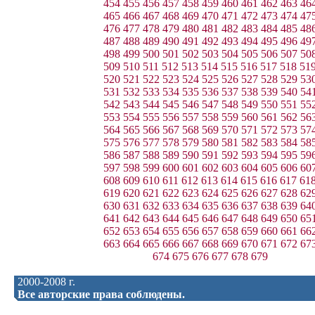
454
455
456
457
458
459
460
461
462
463
46
465
466
467
468
469
470
471
472
473
474
47
476
477
478
479
480
481
482
483
484
485
48
487
488
489
490
491
492
493
494
495
496
49
498
499
500
501
502
503
504
505
506
507
50
509
510
511
512
513
514
515
516
517
518
51
520
521
522
523
524
525
526
527
528
529
53
531
532
533
534
535
536
537
538
539
540
54
542
543
544
545
546
547
548
549
550
551
55
553
554
555
556
557
558
559
560
561
562
56
564
565
566
567
568
569
570
571
572
573
57
575
576
577
578
579
580
581
582
583
584
58
586
587
588
589
590
591
592
593
594
595
59
597
598
599
600
601
602
603
604
605
606
60
608
609
610
611
612
613
614
615
616
617
61
619
620
621
622
623
624
625
626
627
628
62
630
631
632
633
634
635
636
637
638
639
64
641
642
643
644
645
646
647
648
649
650
65
652
653
654
655
656
657
658
659
660
661
66
663
664
665
666
667
668
669
670
671
672
67
674
675
676
677
678
679
2000-2008 г.
Все авторские права соблюдены.