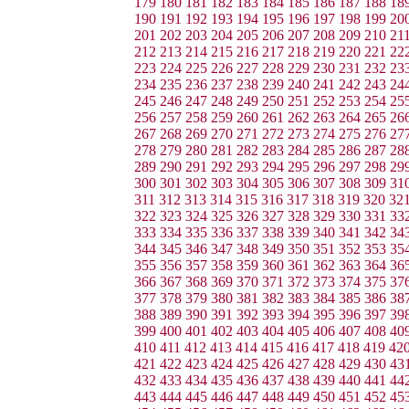
179
180
181
182
183
184
185
186
187
188
18
190
191
192
193
194
195
196
197
198
199
20
201
202
203
204
205
206
207
208
209
210
21
212
213
214
215
216
217
218
219
220
221
22
223
224
225
226
227
228
229
230
231
232
23
234
235
236
237
238
239
240
241
242
243
24
245
246
247
248
249
250
251
252
253
254
25
256
257
258
259
260
261
262
263
264
265
26
267
268
269
270
271
272
273
274
275
276
27
278
279
280
281
282
283
284
285
286
287
28
289
290
291
292
293
294
295
296
297
298
29
300
301
302
303
304
305
306
307
308
309
31
311
312
313
314
315
316
317
318
319
320
32
322
323
324
325
326
327
328
329
330
331
33
333
334
335
336
337
338
339
340
341
342
34
344
345
346
347
348
349
350
351
352
353
35
355
356
357
358
359
360
361
362
363
364
36
366
367
368
369
370
371
372
373
374
375
37
377
378
379
380
381
382
383
384
385
386
38
388
389
390
391
392
393
394
395
396
397
39
399
400
401
402
403
404
405
406
407
408
40
410
411
412
413
414
415
416
417
418
419
42
421
422
423
424
425
426
427
428
429
430
43
432
433
434
435
436
437
438
439
440
441
44
443
444
445
446
447
448
449
450
451
452
45