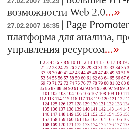
27.02.2007 19:29
...»
возможности Web 2.0
|
Page Promoter
27.02.2007 16:35
платформа для анализа, п
...»
управления ресурсом
1
2
3
4
5
6
7
8
9
10
11
12
13
14
15
16
17
18
19
21
22
23
24
25
26
27
28
29
30
31
32
33
34
35
37
38
39
40
41
42
43
44
45
46
47
48
49
50
51
53
54
55
56
57
58
59
60
61
62
63
64
65
66
67
69
70
71
72
73
74
75
76
77
78
79
80
81
82
83
85
86
87
88
89
90
91
92
93
94
95
96
97
98
99
1
101
102
103
104
105
106
107
108
109
110
11
112
113
114
115
116
117
118
119
120
121
122
1
124
125
126
127
128
129
130
131
132
133
13
135
136
137
138
139
140
141
142
143
144
14
146
147
148
149
150
151
152
153
154
155
15
157
158
159
160
161
162
163
164
165
166
16
168
169
170
171
172
173
174
175
176
177
17