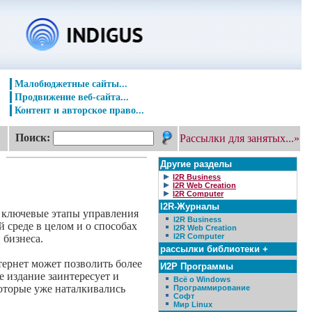
Малобюджетные сайты...
Продвижение веб-сайта...
Контент и авторское право...
Поиск:
Рассылки для занятых...»
Другие разделы
I2R Business
I2R Web Creation
I2R Computer
I2R-Журналы
 ключевые этапы управления
I2R Business
 среде в целом и о способах
I2R Web Creation
I2R Computer
 бизнеса.
рассылки библиотеки +
ернет может позволить более
И2Р Программы
е издание заинтересует и
Всё о Windows
оторые уже наталкивались
Программирование
Софт
Мир Linux