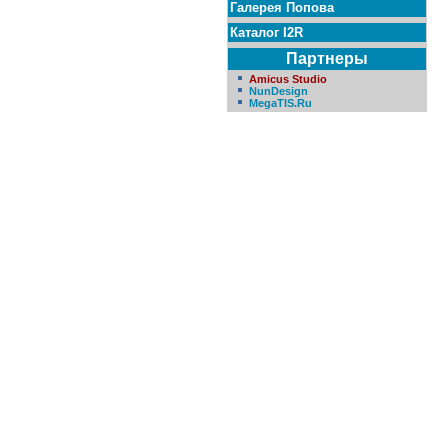
Галерея Попова
Каталог I2R
Партнеры
Amicus Studio
NunDesign
MegaTIS.Ru