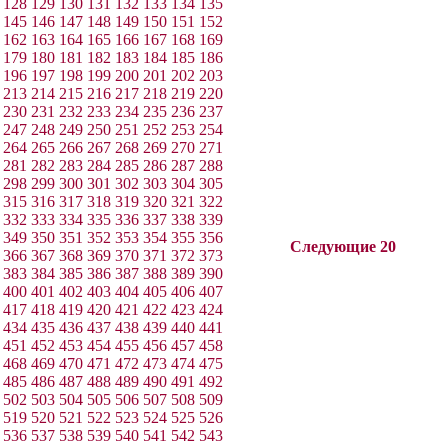
128
129
130
131
132
133
134
135
145
146
147
148
149
150
151
152
162
163
164
165
166
167
168
169
179
180
181
182
183
184
185
186
196
197
198
199
200
201
202
203
213
214
215
216
217
218
219
220
230
231
232
233
234
235
236
237
247
248
249
250
251
252
253
254
264
265
266
267
268
269
270
271
281
282
283
284
285
286
287
288
298
299
300
301
302
303
304
305
315
316
317
318
319
320
321
322
332
333
334
335
336
337
338
339
349
350
351
352
353
354
355
356
Следующие 20
366
367
368
369
370
371
372
373
383
384
385
386
387
388
389
390
400
401
402
403
404
405
406
407
417
418
419
420
421
422
423
424
434
435
436
437
438
439
440
441
451
452
453
454
455
456
457
458
468
469
470
471
472
473
474
475
485
486
487
488
489
490
491
492
502
503
504
505
506
507
508
509
519
520
521
522
523
524
525
526
536
537
538
539
540
541
542
543