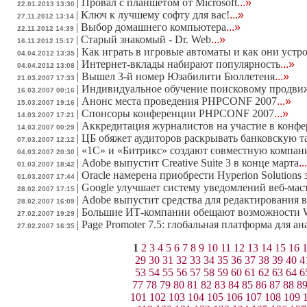
|
Провал с планшетом от Microsoft
...»
22.01.2013 13:30
|
Ключ к лучшему софту для вас!
...»
27.11.2012 13:14
|
Выбор домашнего компьютера
...»
22.11.2012 14:39
|
Старый знакомый - Dr. Web
...»
16.11.2012 15:17
|
Как играть в игровые автоматы и как они устр
04.04.2012 13:35
|
Интернет-вклады набирают популярность
...»
04.04.2012 13:08
|
Вышел 3-й номер Юзабилити Бюллетеня
...»
21.03.2007 17:33
|
Индивидуальное обучение поисковому продв
16.03.2007 00:16
|
Анонс места проведения PHPCONF 2007
...»
15.03.2007 19:16
|
Спонсоры конференции PHPCONF 2007
...»
14.03.2007 17:21
|
Аккредитация журналистов на участие в конф
14.03.2007 00:29
|
ЦБ обяжет аудиторов раскрывать банковскую 
07.03.2007 12:12
|
«1С» и «Битрикс» создают совместную компа
04.03.2007 20:30
|
Adobe выпустит Creative Suite 3 в конце марта
..
01.03.2007 18:42
|
Oracle намерена приобрести Hyperion Solutions 
01.03.2007 17:44
|
Google улучшает систему уведомлений веб-мас
28.02.2007 17:15
|
Adobe выпустит средства для редактирования в
28.02.2007 16:09
|
Большие ИТ-компании обещают возможности W
27.02.2007 19:29
|
Page Promoter 7.5: глобальная платформа для а
27.02.2007 16:35
1
2
3
4
5
6
7
8
9
10
11
12
13
14
15
16
29
30
31
32
33
34
35
36
37
38
39
40
4
53
54
55
56
57
58
59
60
61
62
63
64
6
77
78
79
80
81
82
83
84
85
86
87
88
8
101
102
103
104
105
106
107
108
109