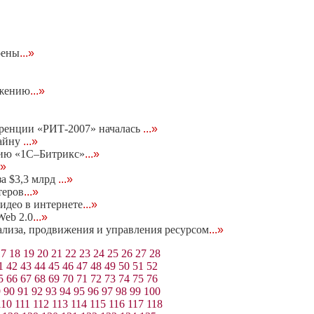
оены
...»
ижению
...»
еренции «РИТ-2007» началась
...»
тайну
...»
нию «1С–Битрикс»
...»
.»
за $3,3 млрд
...»
теров
...»
идео в интернете
...»
eb 2.0
...»
нализа, продвижения и управления ресурсом
...»
17
18
19
20
21
22
23
24
25
26
27
28
1
42
43
44
45
46
47
48
49
50
51
52
5
66
67
68
69
70
71
72
73
74
75
76
9
90
91
92
93
94
95
96
97
98
99
100
110
111
112
113
114
115
116
117
118