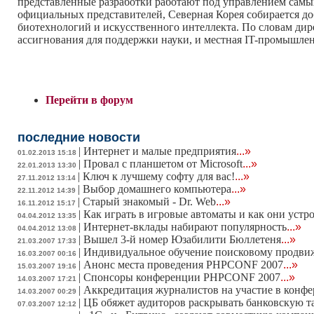
представленные разработки работают под управлением самых
официальных представителей, Северная Корея собирается до
биотехнологий и искусственного интеллекта. По словам ди
ассигнования для поддержки науки, и местная IT-промышлен
Перейти в форум
последние новости
|
Интернет и малые предприятия
...»
01.02.2013 15:18
|
Провал с планшетом от Microsoft
...»
22.01.2013 13:30
|
Ключ к лучшему софту для вас!
...»
27.11.2012 13:14
|
Выбор домашнего компьютера
...»
22.11.2012 14:39
|
Старый знакомый - Dr. Web
...»
16.11.2012 15:17
|
Как играть в игровые автоматы и как они устр
04.04.2012 13:35
|
Интернет-вклады набирают популярность
...»
04.04.2012 13:08
|
Вышел 3-й номер Юзабилити Бюллетеня
...»
21.03.2007 17:33
|
Индивидуальное обучение поисковому продв
16.03.2007 00:16
|
Анонс места проведения PHPCONF 2007
...»
15.03.2007 19:16
|
Спонсоры конференции PHPCONF 2007
...»
14.03.2007 17:21
|
Аккредитация журналистов на участие в конф
14.03.2007 00:29
|
ЦБ обяжет аудиторов раскрывать банковскую 
07.03.2007 12:12