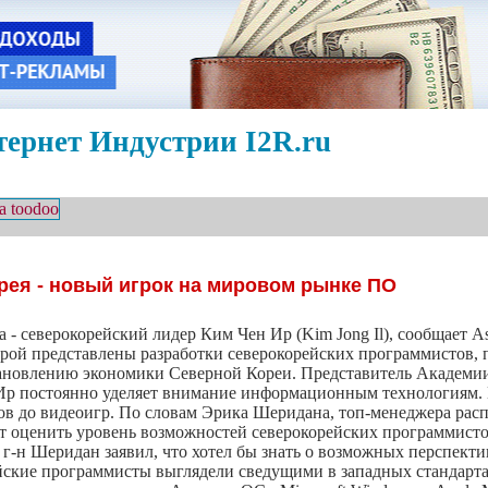
ернет Индустрии I2R.ru
рея - новый игрок на мировом рынке ПО
- северокорейский лидер Ким Чен Ир (Kim Jong Il), сообщает Аss
орой представлены разработки северокорейских программистов, 
становлению экономики Северной Кореи. Представитель Академ
 Ир постоянно уделяет внимание информационным технологиям. 
ов до видеоигр. По словам Эрика Шеридана, топ-менеджера рас
т оценить уровень возможностей северокорейских программист
 г-н Шеридан заявил, что хотел бы знать о возможных перспекти
йские программисты выглядели сведущими в западных стандарта