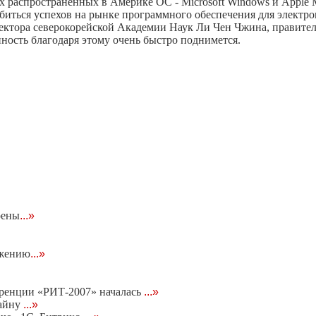
 распространенных в Америке ОС - Microsoft Windows и Apple M
биться успехов на рынке программного обеспечения для электр
ректора северокорейской Академии Наук Ли Чен Чжина, правител
ность благодаря этому очень быстро поднимется.
оены
...»
ижению
...»
еренции «РИТ-2007» началась
...»
тайну
...»