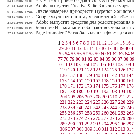
|
«1С» и «Битрикс» создают совместную компа
04.03.2007 20:30
|
Adobe выпустит Creative Suite 3 в конце марта
..
01.03.2007 18:42
|
Oracle намерена приобрести Hyperion Solutions 
01.03.2007 17:44
|
Google улучшает систему уведомлений веб-мас
28.02.2007 17:15
|
Adobe выпустит средства для редактирования в
28.02.2007 16:09
|
Большие ИТ-компании обещают возможности W
27.02.2007 19:29
|
Page Promoter 7.5: глобальная платформа для а
27.02.2007 16:35
1
2
3
4
5
6
7
8
9
10
11
12
13
14
15
16
29
30
31
32
33
34
35
36
37
38
39
40
4
53
54
55
56
57
58
59
60
61
62
63
64
6
77
78
79
80
81
82
83
84
85
86
87
88
8
101
102
103
104
105
106
107
108
109
119
120
121
122
123
124
125
126
127
136
137
138
139
140
141
142
143
144
153
154
155
156
157
158
159
160
161
170
171
172
173
174
175
176
177
178
187
188
189
190
191
192
193
194
195
204
205
206
207
208
209
210
211
212
221
222
223
224
225
226
227
228
229
238
239
240
241
242
243
244
245
246
255
256
257
258
259
260
261
262
263
272
273
274
275
276
277
278
279
280
289
290
291
292
293
294
295
296
297
306
307
308
309
310
311
312
313
314