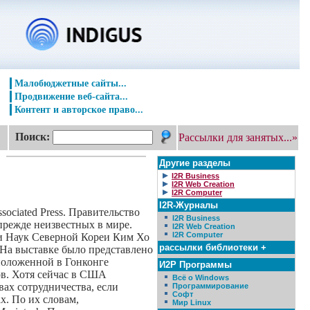
Малобюджетные сайты...
Продвижение веб-сайта...
Контент и авторское право...
Поиск:
Рассылки для занятых...»
Другие разделы
I2R Business
I2R Web Creation
I2R Computer
I2R-Журналы
ociated Press. Правительство
I2R Business
прежде неизвестных в мире.
I2R Web Creation
I2R Computer
ии Наук Северной Кореи Ким Хо
рассылки библиотеки +
На выставке было представлено
положенной в Гонконге
И2Р Программы
ов. Хотя сейчас в США
Всё о Windows
вах сотрудничества, если
Программирование
Софт
х. По их словам,
Мир Linux