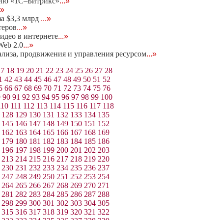
нию «1С–Битрикс»
...»
.»
за $3,3 млрд
...»
теров
...»
идео в интернете
...»
eb 2.0
...»
нализа, продвижения и управления ресурсом
...»
17
18
19
20
21
22
23
24
25
26
27
28
1
42
43
44
45
46
47
48
49
50
51
52
5
66
67
68
69
70
71
72
73
74
75
76
9
90
91
92
93
94
95
96
97
98
99
100
110
111
112
113
114
115
116
117
118
128
129
130
131
132
133
134
135
145
146
147
148
149
150
151
152
162
163
164
165
166
167
168
169
179
180
181
182
183
184
185
186
196
197
198
199
200
201
202
203
213
214
215
216
217
218
219
220
230
231
232
233
234
235
236
237
247
248
249
250
251
252
253
254
264
265
266
267
268
269
270
271
281
282
283
284
285
286
287
288
298
299
300
301
302
303
304
305
315
316
317
318
319
320
321
322