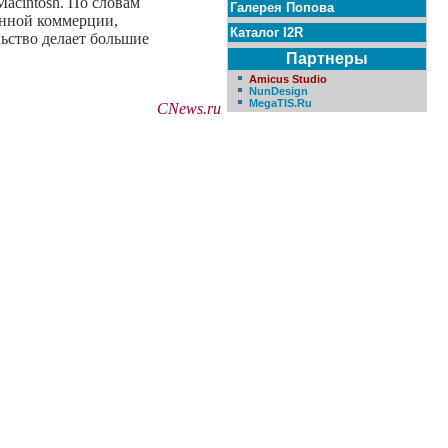
acintosh. По словам
Галерея Попова
онной коммерции,
Каталог I2R
ьство делает большие
Партнеры
Amicus Studio
NunDesign
MegaTIS.Ru
CNews.ru