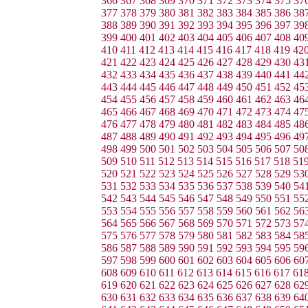
366
367
368
369
370
371
372
373
374
375
37
377
378
379
380
381
382
383
384
385
386
38
388
389
390
391
392
393
394
395
396
397
39
399
400
401
402
403
404
405
406
407
408
40
410
411
412
413
414
415
416
417
418
419
42
421
422
423
424
425
426
427
428
429
430
43
432
433
434
435
436
437
438
439
440
441
44
443
444
445
446
447
448
449
450
451
452
45
454
455
456
457
458
459
460
461
462
463
46
465
466
467
468
469
470
471
472
473
474
47
476
477
478
479
480
481
482
483
484
485
48
487
488
489
490
491
492
493
494
495
496
49
498
499
500
501
502
503
504
505
506
507
50
509
510
511
512
513
514
515
516
517
518
51
520
521
522
523
524
525
526
527
528
529
53
531
532
533
534
535
536
537
538
539
540
54
542
543
544
545
546
547
548
549
550
551
55
553
554
555
556
557
558
559
560
561
562
56
564
565
566
567
568
569
570
571
572
573
57
575
576
577
578
579
580
581
582
583
584
58
586
587
588
589
590
591
592
593
594
595
59
597
598
599
600
601
602
603
604
605
606
60
608
609
610
611
612
613
614
615
616
617
61
619
620
621
622
623
624
625
626
627
628
62
630
631
632
633
634
635
636
637
638
639
64