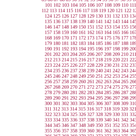
101
102
103
104
105
106
107
108
109
110
11
112
113
114
115
116
117
118
119
120
121
122
1
124
125
126
127
128
129
130
131
132
133
13
135
136
137
138
139
140
141
142
143
144
14
146
147
148
149
150
151
152
153
154
155
15
157
158
159
160
161
162
163
164
165
166
16
168
169
170
171
172
173
174
175
176
177
17
179
180
181
182
183
184
185
186
187
188
18
190
191
192
193
194
195
196
197
198
199
20
201
202
203
204
205
206
207
208
209
210
21
212
213
214
215
216
217
218
219
220
221
22
223
224
225
226
227
228
229
230
231
232
23
234
235
236
237
238
239
240
241
242
243
24
245
246
247
248
249
250
251
252
253
254
25
256
257
258
259
260
261
262
263
264
265
26
267
268
269
270
271
272
273
274
275
276
27
278
279
280
281
282
283
284
285
286
287
28
289
290
291
292
293
294
295
296
297
298
29
300
301
302
303
304
305
306
307
308
309
31
311
312
313
314
315
316
317
318
319
320
32
322
323
324
325
326
327
328
329
330
331
33
333
334
335
336
337
338
339
340
341
342
34
344
345
346
347
348
349
350
351
352
353
35
355
356
357
358
359
360
361
362
363
364
36