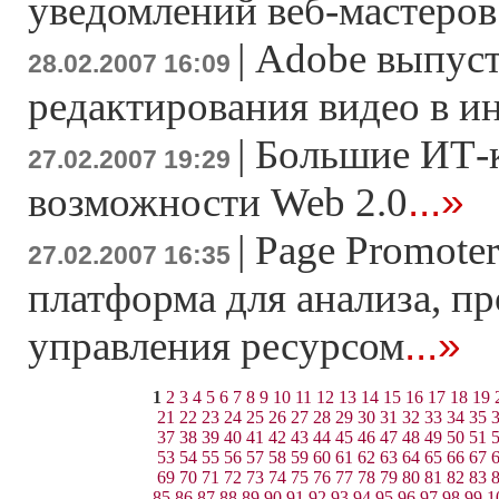
уведомлений веб-мастеров
|
Adobe выпуст
28.02.2007 16:09
редактирования видео в и
|
Большие ИТ-
27.02.2007 19:29
...»
возможности Web 2.0
|
Page Promoter
27.02.2007 16:35
платформа для анализа, п
...»
управления ресурсом
1
2
3
4
5
6
7
8
9
10
11
12
13
14
15
16
17
18
19
21
22
23
24
25
26
27
28
29
30
31
32
33
34
35
37
38
39
40
41
42
43
44
45
46
47
48
49
50
51
53
54
55
56
57
58
59
60
61
62
63
64
65
66
67
69
70
71
72
73
74
75
76
77
78
79
80
81
82
83
85
86
87
88
89
90
91
92
93
94
95
96
97
98
99
1