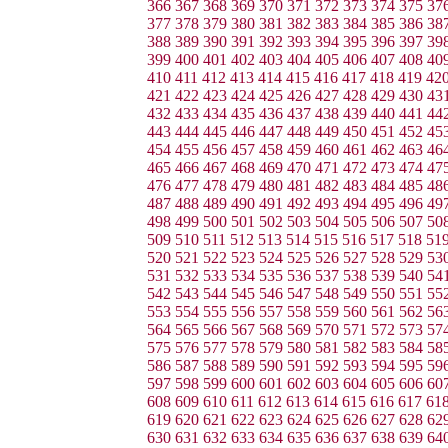
366
367
368
369
370
371
372
373
374
375
37
377
378
379
380
381
382
383
384
385
386
38
388
389
390
391
392
393
394
395
396
397
39
399
400
401
402
403
404
405
406
407
408
40
410
411
412
413
414
415
416
417
418
419
42
421
422
423
424
425
426
427
428
429
430
43
432
433
434
435
436
437
438
439
440
441
44
443
444
445
446
447
448
449
450
451
452
45
454
455
456
457
458
459
460
461
462
463
46
465
466
467
468
469
470
471
472
473
474
47
476
477
478
479
480
481
482
483
484
485
48
487
488
489
490
491
492
493
494
495
496
49
498
499
500
501
502
503
504
505
506
507
50
509
510
511
512
513
514
515
516
517
518
51
520
521
522
523
524
525
526
527
528
529
53
531
532
533
534
535
536
537
538
539
540
54
542
543
544
545
546
547
548
549
550
551
55
553
554
555
556
557
558
559
560
561
562
56
564
565
566
567
568
569
570
571
572
573
57
575
576
577
578
579
580
581
582
583
584
58
586
587
588
589
590
591
592
593
594
595
59
597
598
599
600
601
602
603
604
605
606
60
608
609
610
611
612
613
614
615
616
617
61
619
620
621
622
623
624
625
626
627
628
62
630
631
632
633
634
635
636
637
638
639
64