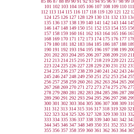
85
86
87
88
89
90
91
92
93
94
95
96
97
98
99
1
101
102
103
104
105
106
107
108
109
110
11
112
113
114
115
116
117
118
119
120
121
122
1
124
125
126
127
128
129
130
131
132
133
13
135
136
137
138
139
140
141
142
143
144
14
146
147
148
149
150
151
152
153
154
155
15
157
158
159
160
161
162
163
164
165
166
16
168
169
170
171
172
173
174
175
176
177
17
179
180
181
182
183
184
185
186
187
188
18
190
191
192
193
194
195
196
197
198
199
20
201
202
203
204
205
206
207
208
209
210
21
212
213
214
215
216
217
218
219
220
221
22
223
224
225
226
227
228
229
230
231
232
23
234
235
236
237
238
239
240
241
242
243
24
245
246
247
248
249
250
251
252
253
254
25
256
257
258
259
260
261
262
263
264
265
26
267
268
269
270
271
272
273
274
275
276
27
278
279
280
281
282
283
284
285
286
287
28
289
290
291
292
293
294
295
296
297
298
29
300
301
302
303
304
305
306
307
308
309
31
311
312
313
314
315
316
317
318
319
320
32
322
323
324
325
326
327
328
329
330
331
33
333
334
335
336
337
338
339
340
341
342
34
344
345
346
347
348
349
350
351
352
353
35
355
356
357
358
359
360
361
362
363
364
36