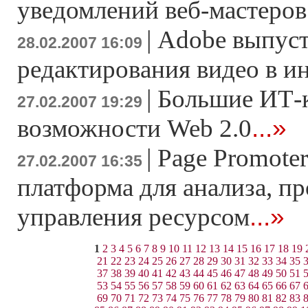
уведомлений веб-мастеров
|
Adobe выпуст
28.02.2007 16:09
редактирования видео в и
|
Большие ИТ-
27.02.2007 19:29
...»
возможности Web 2.0
|
Page Promoter
27.02.2007 16:35
платформа для анализа, п
...»
управления ресурсом
1
2
3
4
5
6
7
8
9
10
11
12
13
14
15
16
17
18
19
21
22
23
24
25
26
27
28
29
30
31
32
33
34
35
37
38
39
40
41
42
43
44
45
46
47
48
49
50
51
53
54
55
56
57
58
59
60
61
62
63
64
65
66
67
69
70
71
72
73
74
75
76
77
78
79
80
81
82
83