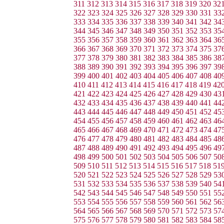
311
312
313
314
315
316
317
318
319
320
32
322
323
324
325
326
327
328
329
330
331
33
333
334
335
336
337
338
339
340
341
342
34
344
345
346
347
348
349
350
351
352
353
35
355
356
357
358
359
360
361
362
363
364
36
366
367
368
369
370
371
372
373
374
375
37
377
378
379
380
381
382
383
384
385
386
38
388
389
390
391
392
393
394
395
396
397
39
399
400
401
402
403
404
405
406
407
408
40
410
411
412
413
414
415
416
417
418
419
42
421
422
423
424
425
426
427
428
429
430
43
432
433
434
435
436
437
438
439
440
441
44
443
444
445
446
447
448
449
450
451
452
45
454
455
456
457
458
459
460
461
462
463
46
465
466
467
468
469
470
471
472
473
474
47
476
477
478
479
480
481
482
483
484
485
48
487
488
489
490
491
492
493
494
495
496
49
498
499
500
501
502
503
504
505
506
507
50
509
510
511
512
513
514
515
516
517
518
51
520
521
522
523
524
525
526
527
528
529
53
531
532
533
534
535
536
537
538
539
540
54
542
543
544
545
546
547
548
549
550
551
55
553
554
555
556
557
558
559
560
561
562
56
564
565
566
567
568
569
570
571
572
573
57
575
576
577
578
579
580
581
582
583
584
58