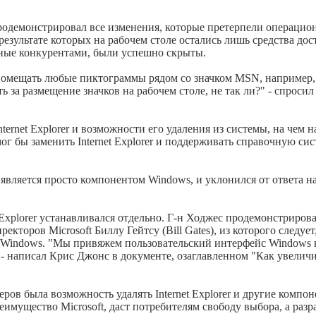
продемонстрировал все изменения, которые претерпели операци
результате которых на рабочем столе остались лишь средства до
танные конкурентами, были успешно скрыты.
помещать любые пиктограммы рядом со значком MSN, например, 
ь за размещение значков на рабочем столе, не так ли?" - спроси
ternet Explorer и возможности его удаления из системы, на чем 
 мог бы заменить Internet Explorer и поддерживать справочную си
rer является просто компонентом Windows, и уклонился от ответа 
t Explorer устанавливался отдельно. Г-н Ходжес продемонстриро
кторов Microsoft Биллу Гейтсу (Bill Gates), из которого следуе
 Windows. "Мы привяжем пользовательский интерфейс Windows к б
 - написал Крис Джонс в документе, озаглавленном "Как увеличи
ов была возможность удалять Internet Explorer и другие компо
имущество Microsoft, даст потребителям свободу выбора, а разр