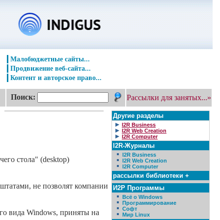
Малобюджетные сайты...
Продвижение веб-сайта...
Контент и авторское право...
Поиск:
Рассылки для занятых...»
Другие разделы
I2R Business
I2R Web Creation
I2R Computer
I2R-Журналы
I2R Business
го стола" (desktop)
I2R Web Creation
I2R Computer
рассылки библиотеки +
е штатами, не позволят компании
И2Р Программы
Всё о Windows
Программирование
Софт
го вида Windows, приняты на
Мир Linux