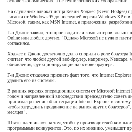
основе экономических, а не технологических соображений.
На слушаньях адвокат истца Кевин Ходжес (Kevin Hodges) 
гиганта от Windows 95 до последней версии Windows XP и в 
Microsoft, таким, как MSN Internet, а приложения, разрабо
Г-н Джонс заявил, что производители компьютеров вольны 
Online или любых других. "Однако Microsoft не нужно платит
согласился.
Ходжес и Джонс достаточно долго спорили о роле браузера In
считает, что любой другой веб-браузер, например, Netscape,
обновления, функционирующие на основе браузера.
Г-н Джонс отказался признать факт того, что Internet Explo
удалить его из системы.
В ранних версиях операционных систем от Microsoft Interne
годом и направленный впоследствии председателю совета дире
принимал решение об интеграции Internet Explorer в систему
чтобы затруднить продвижение на рынок других браузеров",
месяцев".
Штаты настаивают на том, чтобы у производителей компьютер
программами конкурентов. Это, по их мнению, уменьшит пре