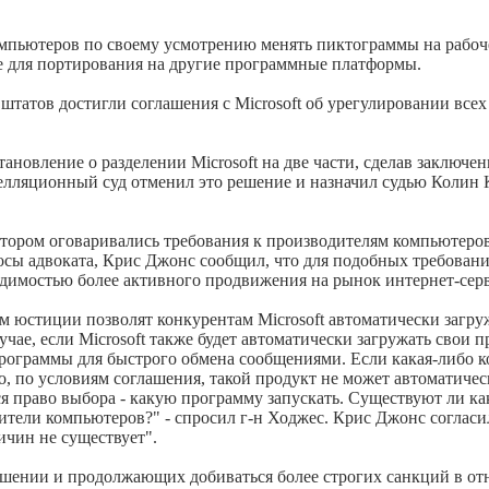
компьютеров по своему усмотрению менять пиктограммы на рабо
ice для портирования на другие программные платформы.
штатов достигли соглашения с Microsoft об урегулировании всех
новление о разделении Microsoft на две части, сделав заключе
лляционный суд отменил это решение и назначил судью Колин Ко
отором оговаривались требования к производителям компьютеро
росы адвоката, Крис Джонс сообщил, что для подобных требован
димостью более активного продвижения на рынок интернет-серви
м юстиции позволят конкурентам Microsoft автоматически загр
лучае, если Microsoft также будет автоматически загружать свои
программы для быстрого обмена сообщениями. Если какая-либо к
то, по условиям соглашения, такой продукт не может автоматичес
ся право выбора - какую программу запускать. Существуют ли к
тели компьютеров?" - спросил г-н Ходжес. Крис Джонс согласил
ричин не существует".
ашении и продолжающих добиваться более строгих санкций в отн