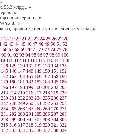
.»
за $3,3 млрд
...»
теров
...»
идео в интернете
...»
eb 2.0
...»
нализа, продвижения и управления ресурсом
...»
17
18
19
20
21
22
23
24
25
26
27
28
1
42
43
44
45
46
47
48
49
50
51
52
5
66
67
68
69
70
71
72
73
74
75
76
9
90
91
92
93
94
95
96
97
98
99
100
110
111
112
113
114
115
116
117
118
128
129
130
131
132
133
134
135
145
146
147
148
149
150
151
152
162
163
164
165
166
167
168
169
179
180
181
182
183
184
185
186
196
197
198
199
200
201
202
203
213
214
215
216
217
218
219
220
230
231
232
233
234
235
236
237
247
248
249
250
251
252
253
254
264
265
266
267
268
269
270
271
281
282
283
284
285
286
287
288
298
299
300
301
302
303
304
305
315
316
317
318
319
320
321
322
332
333
334
335
336
337
338
339