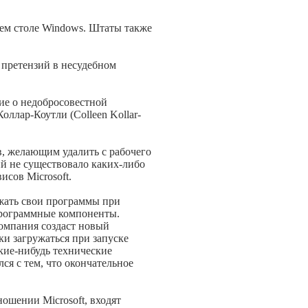
чем столе Windows. Штаты также
 претензий в несудебном
ние о недобросовестной
ллар-Коутли (Colleen Kollar-
в, желающим удалить с рабочего
ий не существовало каких-либо
сов Microsoft.
ужать свои программы при
 программные компоненты.
омпания создаст новый
ки загружаться при запуске
акие-нибудь технические
ся с тем, что окончательное
ошении Microsoft, входят