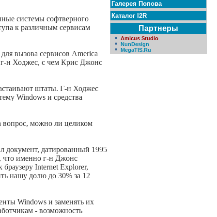
Галерея Попова
Каталог I2R
онные системы софтверного
ступа к различным сервисам
Партнеры
Amicus Studio
NunDesign
MegaTIS.Ru
для вызова сервисов America
л г-н Ходжес, с чем Крис Джонс
настаивают штаты. Г-н Ходжес
стему Windows и средства
на вопрос, можно ли целиком
вал документ, датированный 1995
т, что именно г-н Джонс
раузеру Internet Explorer,
ть нашу долю до 30% за 12
ненты Windows и заменять их
аботчикам - возможность