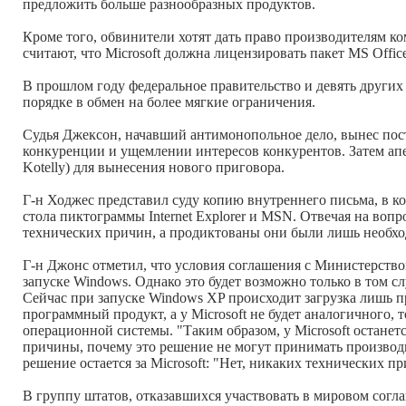
предложить больше разнообразных продуктов.
Кроме того, обвинители хотят дать право производителям 
считают, что Microsoft должна лицензировать пакет MS Off
В прошлом году федеральное правительство и девять других 
порядке в обмен на более мягкие ограничения.
Судья Джексон, начавший антимонопольное дело, вынес поста
конкуренции и ущемлении интересов конкурентов. Затем апе
Kotelly) для вынесения нового приговора.
Г-н Ходжес представил суду копию внутреннего письма, в к
стола пиктограммы Internet Explorer и MSN. Отвечая на воп
технических причин, а продиктованы они были лишь необхо
Г-н Джонс отметил, что условия соглашения с Министерство
запуске Windows. Однако это будет возможно только в том с
Сейчас при запуске Windows XP происходит загрузка лишь 
программный продукт, а у Microsoft не будет аналогичного, 
операционной системы. "Таким образом, у Microsoft останет
причины, почему это решение не могут принимать производи
решение остается за Microsoft: "Нет, никаких технических п
В группу штатов, отказавшихся участвовать в мировом согл