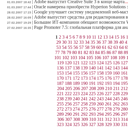
|
Adobe выпустит Creative Suite 3 в конце марта
..
01.03.2007 18:42
|
Oracle намерена приобрести Hyperion Solutions 
01.03.2007 17:44
|
Google улучшает систему уведомлений веб-мас
28.02.2007 17:15
|
Adobe выпустит средства для редактирования в
28.02.2007 16:09
|
Большие ИТ-компании обещают возможности W
27.02.2007 19:29
|
Page Promoter 7.5: глобальная платформа для а
27.02.2007 16:35
1
2
3
4
5
6
7
8
9
10
11
12
13
14
15
16
29
30
31
32
33
34
35
36
37
38
39
40
4
53
54
55
56
57
58
59
60
61
62
63
64
6
77
78
79
80
81
82
83
84
85
86
87
88
8
101
102
103
104
105
106
107
108
109
119
120
121
122
123
124
125
126
127
136
137
138
139
140
141
142
143
144
153
154
155
156
157
158
159
160
161
170
171
172
173
174
175
176
177
178
187
188
189
190
191
192
193
194
195
204
205
206
207
208
209
210
211
212
221
222
223
224
225
226
227
228
229
238
239
240
241
242
243
244
245
246
255
256
257
258
259
260
261
262
263
272
273
274
275
276
277
278
279
280
289
290
291
292
293
294
295
296
297
306
307
308
309
310
311
312
313
314
323
324
325
326
327
328
329
330
331