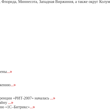
, Флорида, Миннесота, Западная Виржиния, а также округ Колум
оены
...»
ижению
...»
еренции «РИТ-2007» началась
...»
тайну
...»
нию «1С–Битрикс»
...»