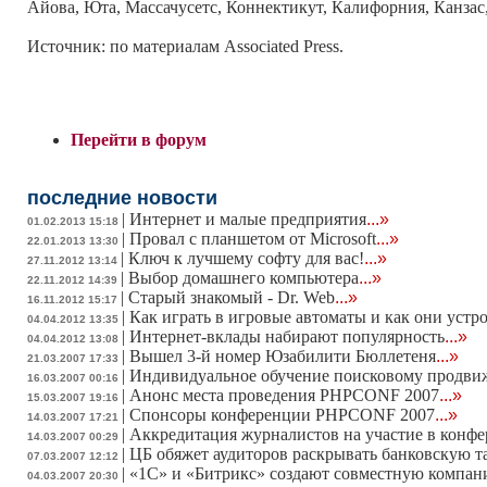
Айова, Юта, Массачусетс, Коннектикут, Калифорния, Канзас
Источник: по материалам Associated Press.
Перейти в форум
последние новости
|
Интернет и малые предприятия
...»
01.02.2013 15:18
|
Провал с планшетом от Microsoft
...»
22.01.2013 13:30
|
Ключ к лучшему софту для вас!
...»
27.11.2012 13:14
|
Выбор домашнего компьютера
...»
22.11.2012 14:39
|
Старый знакомый - Dr. Web
...»
16.11.2012 15:17
|
Как играть в игровые автоматы и как они устр
04.04.2012 13:35
|
Интернет-вклады набирают популярность
...»
04.04.2012 13:08
|
Вышел 3-й номер Юзабилити Бюллетеня
...»
21.03.2007 17:33
|
Индивидуальное обучение поисковому продв
16.03.2007 00:16
|
Анонс места проведения PHPCONF 2007
...»
15.03.2007 19:16
|
Спонсоры конференции PHPCONF 2007
...»
14.03.2007 17:21
|
Аккредитация журналистов на участие в конф
14.03.2007 00:29
|
ЦБ обяжет аудиторов раскрывать банковскую 
07.03.2007 12:12
|
«1С» и «Битрикс» создают совместную компа
04.03.2007 20:30