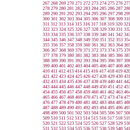
267
268
269
270
271
272
273
274
275
276
27
278
279
280
281
282
283
284
285
286
287
28
289
290
291
292
293
294
295
296
297
298
29
300
301
302
303
304
305
306
307
308
309
31
311
312
313
314
315
316
317
318
319
320
32
322
323
324
325
326
327
328
329
330
331
33
333
334
335
336
337
338
339
340
341
342
34
344
345
346
347
348
349
350
351
352
353
35
355
356
357
358
359
360
361
362
363
364
36
366
367
368
369
370
371
372
373
374
375
37
377
378
379
380
381
382
383
384
385
386
38
388
389
390
391
392
393
394
395
396
397
39
399
400
401
402
403
404
405
406
407
408
40
410
411
412
413
414
415
416
417
418
419
42
421
422
423
424
425
426
427
428
429
430
43
432
433
434
435
436
437
438
439
440
441
44
443
444
445
446
447
448
449
450
451
452
45
454
455
456
457
458
459
460
461
462
463
46
465
466
467
468
469
470
471
472
473
474
47
476
477
478
479
480
481
482
483
484
485
48
487
488
489
490
491
492
493
494
495
496
49
498
499
500
501
502
503
504
505
506
507
50
509
510
511
512
513
514
515
516
517
518
51
520
521
522
523
524
525
526
527
528
529
53
531
532
533
534
535
536
537
538
539
540
54