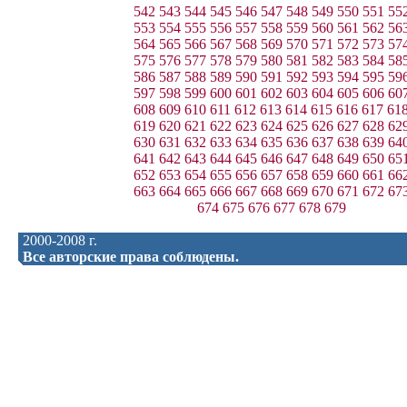
542
543
544
545
546
547
548
549
550
551
55
553
554
555
556
557
558
559
560
561
562
56
564
565
566
567
568
569
570
571
572
573
57
575
576
577
578
579
580
581
582
583
584
58
586
587
588
589
590
591
592
593
594
595
59
597
598
599
600
601
602
603
604
605
606
60
608
609
610
611
612
613
614
615
616
617
61
619
620
621
622
623
624
625
626
627
628
62
630
631
632
633
634
635
636
637
638
639
64
641
642
643
644
645
646
647
648
649
650
65
652
653
654
655
656
657
658
659
660
661
66
663
664
665
666
667
668
669
670
671
672
67
674
675
676
677
678
679
2000-2008 г.
Все авторские права соблюдены.