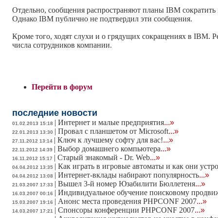
Отдельно, сообщения распространяют планы IBM сократить ц
Однако IBM публично не подтвердил эти сообщения.
Кроме того, ходят слухи и о грядущих сокращениях в IBM. Р
числа сотрудников компании.
Перейти в форум
последние новости
|
Интернет и малые предприятия
...»
01.02.2013 15:18
|
Провал с планшетом от Microsoft
...»
22.01.2013 13:30
|
Ключ к лучшему софту для вас!
...»
27.11.2012 13:14
|
Выбор домашнего компьютера
...»
22.11.2012 14:39
|
Старый знакомый - Dr. Web
...»
16.11.2012 15:17
|
Как играть в игровые автоматы и как они устр
04.04.2012 13:35
|
Интернет-вклады набирают популярность
...»
04.04.2012 13:08
|
Вышел 3-й номер Юзабилити Бюллетеня
...»
21.03.2007 17:33
|
Индивидуальное обучение поисковому продв
16.03.2007 00:16
|
Анонс места проведения PHPCONF 2007
...»
15.03.2007 19:16
|
Спонсоры конференции PHPCONF 2007
...»
14.03.2007 17:21