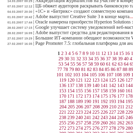
|
Аккредитация журналистов на участие в конф
14.03.2007 00:29
|
ЦБ обяжет аудиторов раскрывать банковскую 
07.03.2007 12:12
|
«1С» и «Битрикс» создают совместную компа
04.03.2007 20:30
|
Adobe выпустит Creative Suite 3 в конце марта
..
01.03.2007 18:42
|
Oracle намерена приобрести Hyperion Solutions 
01.03.2007 17:44
|
Google улучшает систему уведомлений веб-мас
28.02.2007 17:15
|
Adobe выпустит средства для редактирования в
28.02.2007 16:09
|
Большие ИТ-компании обещают возможности W
27.02.2007 19:29
|
Page Promoter 7.5: глобальная платформа для а
27.02.2007 16:35
1
2
3
4
5
6
7
8
9
10
11
12
13
14
15
16
29
30
31
32
33
34
35
36
37
38
39
40
4
53
54
55
56
57
58
59
60
61
62
63
64
6
77
78
79
80
81
82
83
84
85
86
87
88
8
101
102
103
104
105
106
107
108
109
119
120
121
122
123
124
125
126
127
136
137
138
139
140
141
142
143
144
153
154
155
156
157
158
159
160
161
170
171
172
173
174
175
176
177
178
187
188
189
190
191
192
193
194
195
204
205
206
207
208
209
210
211
212
221
222
223
224
225
226
227
228
229
238
239
240
241
242
243
244
245
246
255
256
257
258
259
260
261
262
263
272
273
274
275
276
277
278
279
280