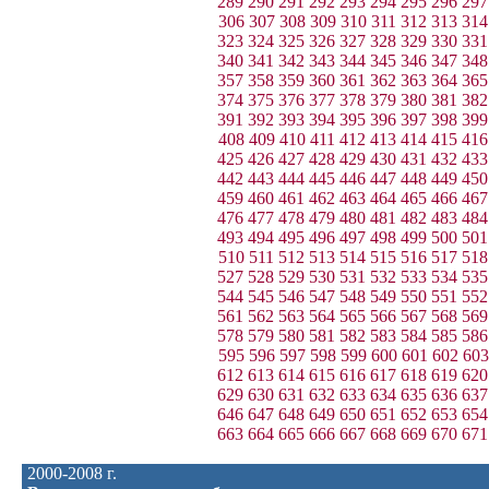
289
290
291
292
293
294
295
296
297
306
307
308
309
310
311
312
313
314
323
324
325
326
327
328
329
330
331
340
341
342
343
344
345
346
347
348
357
358
359
360
361
362
363
364
365
374
375
376
377
378
379
380
381
382
391
392
393
394
395
396
397
398
399
408
409
410
411
412
413
414
415
416
425
426
427
428
429
430
431
432
433
442
443
444
445
446
447
448
449
450
459
460
461
462
463
464
465
466
467
476
477
478
479
480
481
482
483
484
493
494
495
496
497
498
499
500
501
510
511
512
513
514
515
516
517
518
527
528
529
530
531
532
533
534
535
544
545
546
547
548
549
550
551
552
561
562
563
564
565
566
567
568
569
578
579
580
581
582
583
584
585
586
595
596
597
598
599
600
601
602
603
612
613
614
615
616
617
618
619
620
629
630
631
632
633
634
635
636
637
646
647
648
649
650
651
652
653
654
663
664
665
666
667
668
669
670
671
2000-2008 г.