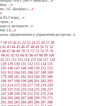
еренции «РИТ-2007» началась
...»
тайну
...»
нию «1С–Битрикс»
...»
.»
за $3,3 млрд
...»
теров
...»
идео в интернете
...»
eb 2.0
...»
нализа, продвижения и управления ресурсом
...»
17
18
19
20
21
22
23
24
25
26
27
28
1
42
43
44
45
46
47
48
49
50
51
52
5
66
67
68
69
70
71
72
73
74
75
76
9
90
91
92
93
94
95
96
97
98
99
100
110
111
112
113
114
115
116
117
118
128
129
130
131
132
133
134
135
145
146
147
148
149
150
151
152
162
163
164
165
166
167
168
169
179
180
181
182
183
184
185
186
196
197
198
199
200
201
202
203
213
214
215
216
217
218
219
220
230
231
232
233
234
235
236
237
247
248
249
250
251
252
253
254
264
265
266
267
268
269
270
271
281
282
283
284
285
286
287
288