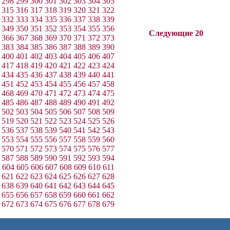
298
299
300
301
302
303
304
305
315
316
317
318
319
320
321
322
332
333
334
335
336
337
338
339
349
350
351
352
353
354
355
356
Следующие 20
366
367
368
369
370
371
372
373
383
384
385
386
387
388
389
390
400
401
402
403
404
405
406
407
417
418
419
420
421
422
423
424
434
435
436
437
438
439
440
441
451
452
453
454
455
456
457
458
468
469
470
471
472
473
474
475
485
486
487
488
489
490
491
492
502
503
504
505
506
507
508
509
519
520
521
522
523
524
525
526
536
537
538
539
540
541
542
543
553
554
555
556
557
558
559
560
570
571
572
573
574
575
576
577
587
588
589
590
591
592
593
594
604
605
606
607
608
609
610
611
621
622
623
624
625
626
627
628
638
639
640
641
642
643
644
645
655
656
657
658
659
660
661
662
672
673
674
675
676
677
678
679