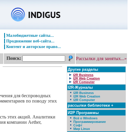
Малобюджетные сайты...
Продвижение веб-сайта...
Контент и авторское право...
Поиск:
Рассылки для занятых...»
Другие разделы
I2R Business
I2R Web Creation
I2R Computer
I2R-Журналы
I2R Business
ечения для беспроводных
I2R Web Creation
I2R Computer
омментариев по поводу этих
рассылки библиотеки +
И2Р Программы
сть этих акций. Аналитики
Всё о Windows
ия компании Aether,
Программирование
Софт
Мир Linux