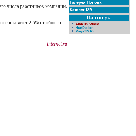
Галерея Попова
его числа работников компании.
Каталог I2R
Партнеры
то составляет 2,5% от общего
Amicus Studio
NunDesign
MegaTIS.Ru
Internet.ru