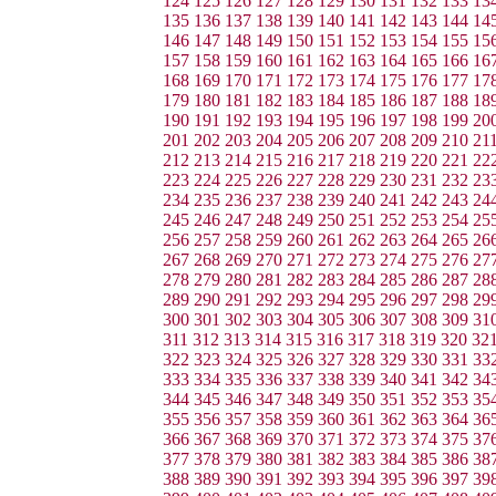
124
125
126
127
128
129
130
131
132
133
13
135
136
137
138
139
140
141
142
143
144
14
146
147
148
149
150
151
152
153
154
155
15
157
158
159
160
161
162
163
164
165
166
16
168
169
170
171
172
173
174
175
176
177
17
179
180
181
182
183
184
185
186
187
188
18
190
191
192
193
194
195
196
197
198
199
20
201
202
203
204
205
206
207
208
209
210
21
212
213
214
215
216
217
218
219
220
221
22
223
224
225
226
227
228
229
230
231
232
23
234
235
236
237
238
239
240
241
242
243
24
245
246
247
248
249
250
251
252
253
254
25
256
257
258
259
260
261
262
263
264
265
26
267
268
269
270
271
272
273
274
275
276
27
278
279
280
281
282
283
284
285
286
287
28
289
290
291
292
293
294
295
296
297
298
29
300
301
302
303
304
305
306
307
308
309
31
311
312
313
314
315
316
317
318
319
320
32
322
323
324
325
326
327
328
329
330
331
33
333
334
335
336
337
338
339
340
341
342
34
344
345
346
347
348
349
350
351
352
353
35
355
356
357
358
359
360
361
362
363
364
36
366
367
368
369
370
371
372
373
374
375
37
377
378
379
380
381
382
383
384
385
386
38
388
389
390
391
392
393
394
395
396
397
39