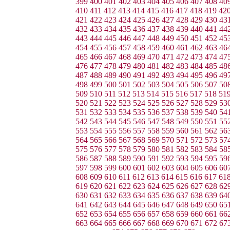
399
400
401
402
403
404
405
406
407
408
40
410
411
412
413
414
415
416
417
418
419
42
421
422
423
424
425
426
427
428
429
430
43
432
433
434
435
436
437
438
439
440
441
44
443
444
445
446
447
448
449
450
451
452
45
454
455
456
457
458
459
460
461
462
463
46
465
466
467
468
469
470
471
472
473
474
47
476
477
478
479
480
481
482
483
484
485
48
487
488
489
490
491
492
493
494
495
496
49
498
499
500
501
502
503
504
505
506
507
50
509
510
511
512
513
514
515
516
517
518
51
520
521
522
523
524
525
526
527
528
529
53
531
532
533
534
535
536
537
538
539
540
54
542
543
544
545
546
547
548
549
550
551
55
553
554
555
556
557
558
559
560
561
562
56
564
565
566
567
568
569
570
571
572
573
57
575
576
577
578
579
580
581
582
583
584
58
586
587
588
589
590
591
592
593
594
595
59
597
598
599
600
601
602
603
604
605
606
60
608
609
610
611
612
613
614
615
616
617
61
619
620
621
622
623
624
625
626
627
628
62
630
631
632
633
634
635
636
637
638
639
64
641
642
643
644
645
646
647
648
649
650
65
652
653
654
655
656
657
658
659
660
661
66
663
664
665
666
667
668
669
670
671
672
67