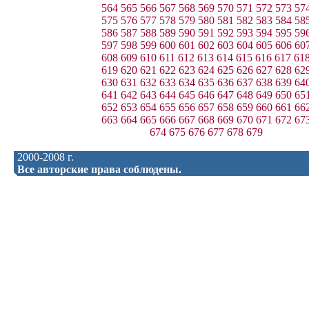
564
565
566
567
568
569
570
571
572
573
57
575
576
577
578
579
580
581
582
583
584
58
586
587
588
589
590
591
592
593
594
595
59
597
598
599
600
601
602
603
604
605
606
60
608
609
610
611
612
613
614
615
616
617
61
619
620
621
622
623
624
625
626
627
628
62
630
631
632
633
634
635
636
637
638
639
64
641
642
643
644
645
646
647
648
649
650
65
652
653
654
655
656
657
658
659
660
661
66
663
664
665
666
667
668
669
670
671
672
67
674
675
676
677
678
679
2000-2008 г.
Все авторские права соблюдены.