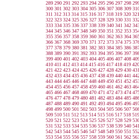
289
290
291
292
293
294
295
296
297
298
29
300
301
302
303
304
305
306
307
308
309
31
311
312
313
314
315
316
317
318
319
320
32
322
323
324
325
326
327
328
329
330
331
33
333
334
335
336
337
338
339
340
341
342
34
344
345
346
347
348
349
350
351
352
353
35
355
356
357
358
359
360
361
362
363
364
36
366
367
368
369
370
371
372
373
374
375
37
377
378
379
380
381
382
383
384
385
386
38
388
389
390
391
392
393
394
395
396
397
39
399
400
401
402
403
404
405
406
407
408
40
410
411
412
413
414
415
416
417
418
419
42
421
422
423
424
425
426
427
428
429
430
43
432
433
434
435
436
437
438
439
440
441
44
443
444
445
446
447
448
449
450
451
452
45
454
455
456
457
458
459
460
461
462
463
46
465
466
467
468
469
470
471
472
473
474
47
476
477
478
479
480
481
482
483
484
485
48
487
488
489
490
491
492
493
494
495
496
49
498
499
500
501
502
503
504
505
506
507
50
509
510
511
512
513
514
515
516
517
518
51
520
521
522
523
524
525
526
527
528
529
53
531
532
533
534
535
536
537
538
539
540
54
542
543
544
545
546
547
548
549
550
551
55
553
554
555
556
557
558
559
560
561
562
56