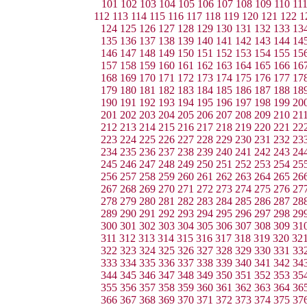
101
102
103
104
105
106
107
108
109
110
11
112
113
114
115
116
117
118
119
120
121
122
1
124
125
126
127
128
129
130
131
132
133
13
135
136
137
138
139
140
141
142
143
144
14
146
147
148
149
150
151
152
153
154
155
15
157
158
159
160
161
162
163
164
165
166
16
168
169
170
171
172
173
174
175
176
177
17
179
180
181
182
183
184
185
186
187
188
18
190
191
192
193
194
195
196
197
198
199
20
201
202
203
204
205
206
207
208
209
210
21
212
213
214
215
216
217
218
219
220
221
22
223
224
225
226
227
228
229
230
231
232
23
234
235
236
237
238
239
240
241
242
243
24
245
246
247
248
249
250
251
252
253
254
25
256
257
258
259
260
261
262
263
264
265
26
267
268
269
270
271
272
273
274
275
276
27
278
279
280
281
282
283
284
285
286
287
28
289
290
291
292
293
294
295
296
297
298
29
300
301
302
303
304
305
306
307
308
309
31
311
312
313
314
315
316
317
318
319
320
32
322
323
324
325
326
327
328
329
330
331
33
333
334
335
336
337
338
339
340
341
342
34
344
345
346
347
348
349
350
351
352
353
35
355
356
357
358
359
360
361
362
363
364
36
366
367
368
369
370
371
372
373
374
375
37