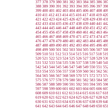
377
378
379
380
381
382
383
384
385
386
38
388
389
390
391
392
393
394
395
396
397
39
399
400
401
402
403
404
405
406
407
408
40
410
411
412
413
414
415
416
417
418
419
42
421
422
423
424
425
426
427
428
429
430
43
432
433
434
435
436
437
438
439
440
441
44
443
444
445
446
447
448
449
450
451
452
45
454
455
456
457
458
459
460
461
462
463
46
465
466
467
468
469
470
471
472
473
474
47
476
477
478
479
480
481
482
483
484
485
48
487
488
489
490
491
492
493
494
495
496
49
498
499
500
501
502
503
504
505
506
507
50
509
510
511
512
513
514
515
516
517
518
51
520
521
522
523
524
525
526
527
528
529
53
531
532
533
534
535
536
537
538
539
540
54
542
543
544
545
546
547
548
549
550
551
55
553
554
555
556
557
558
559
560
561
562
56
564
565
566
567
568
569
570
571
572
573
57
575
576
577
578
579
580
581
582
583
584
58
586
587
588
589
590
591
592
593
594
595
59
597
598
599
600
601
602
603
604
605
606
60
608
609
610
611
612
613
614
615
616
617
61
619
620
621
622
623
624
625
626
627
628
62
630
631
632
633
634
635
636
637
638
639
64
641
642
643
644
645
646
647
648
649
650
65