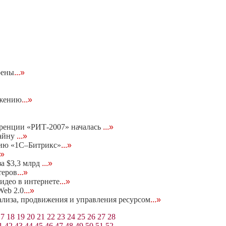
оены
...»
ижению
...»
еренции «РИТ-2007» началась
...»
тайну
...»
нию «1С–Битрикс»
...»
.»
за $3,3 млрд
...»
теров
...»
идео в интернете
...»
eb 2.0
...»
нализа, продвижения и управления ресурсом
...»
17
18
19
20
21
22
23
24
25
26
27
28
1
42
43
44
45
46
47
48
49
50
51
52