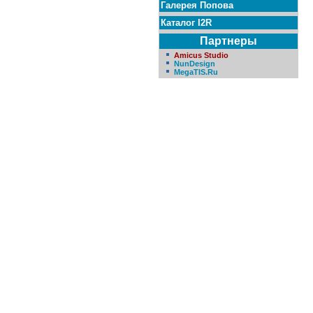
Галерея Попова
Каталог I2R
Партнеры
Amicus Studio
NunDesign
MegaTIS.Ru