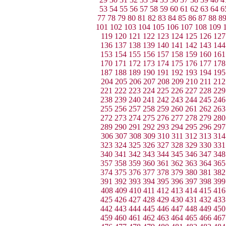
53
54
55
56
57
58
59
60
61
62
63
64
6
77
78
79
80
81
82
83
84
85
86
87
88
8
101
102
103
104
105
106
107
108
109
119
120
121
122
123
124
125
126
127
136
137
138
139
140
141
142
143
144
153
154
155
156
157
158
159
160
161
170
171
172
173
174
175
176
177
178
187
188
189
190
191
192
193
194
195
204
205
206
207
208
209
210
211
212
221
222
223
224
225
226
227
228
229
238
239
240
241
242
243
244
245
246
255
256
257
258
259
260
261
262
263
272
273
274
275
276
277
278
279
280
289
290
291
292
293
294
295
296
297
306
307
308
309
310
311
312
313
314
323
324
325
326
327
328
329
330
331
340
341
342
343
344
345
346
347
348
357
358
359
360
361
362
363
364
365
374
375
376
377
378
379
380
381
382
391
392
393
394
395
396
397
398
399
408
409
410
411
412
413
414
415
416
425
426
427
428
429
430
431
432
433
442
443
444
445
446
447
448
449
450
459
460
461
462
463
464
465
466
467