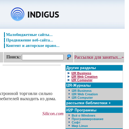
Малобюджетные сайты...
Продвижение веб-сайта...
Контент и авторское право...
Поиск:
Рассылки для занятых...»
Другие разделы
I2R Business
I2R Web Creation
I2R Computer
I2R-Журналы
I2R Business
ектронной торговли сильно
I2R Web Creation
I2R Computer
ребителей выходить из дома.
рассылки библиотеки +
И2Р Программы
Silicon.com
Всё о Windows
Программирование
Софт
Мир Linux