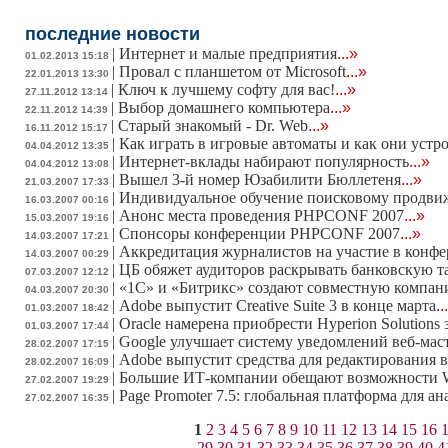
последние новости
|
Интернет и малые предприятия
...»
01.02.2013 15:18
|
Провал с планшетом от Microsoft
...»
22.01.2013 13:30
|
Ключ к лучшему софту для вас!
...»
27.11.2012 13:14
|
Выбор домашнего компьютера
...»
22.11.2012 14:39
|
Старый знакомый - Dr. Web
...»
16.11.2012 15:17
|
Как играть в игровые автоматы и как они устр
04.04.2012 13:35
|
Интернет-вклады набирают популярность
...»
04.04.2012 13:08
|
Вышел 3-й номер Юзабилити Бюллетеня
...»
21.03.2007 17:33
|
Индивидуальное обучение поисковому продв
16.03.2007 00:16
|
Анонс места проведения PHPCONF 2007
...»
15.03.2007 19:16
|
Спонсоры конференции PHPCONF 2007
...»
14.03.2007 17:21
|
Аккредитация журналистов на участие в конф
14.03.2007 00:29
|
ЦБ обяжет аудиторов раскрывать банковскую 
07.03.2007 12:12
|
«1С» и «Битрикс» создают совместную компа
04.03.2007 20:30
|
Adobe выпустит Creative Suite 3 в конце марта
..
01.03.2007 18:42
|
Oracle намерена приобрести Hyperion Solutions 
01.03.2007 17:44
|
Google улучшает систему уведомлений веб-мас
28.02.2007 17:15
|
Adobe выпустит средства для редактирования в
28.02.2007 16:09
|
Большие ИТ-компании обещают возможности W
27.02.2007 19:29
|
Page Promoter 7.5: глобальная платформа для а
27.02.2007 16:35
1
2
3
4
5
6
7
8
9
10
11
12
13
14
15
16
29
30
31
32
33
34
35
36
37
38
39
40
4