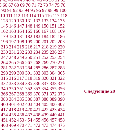
5
66
67
68
69
70
71
72
73
74
75
76
9
90
91
92
93
94
95
96
97
98
99
100
110
111
112
113
114
115
116
117
118
128
129
130
131
132
133
134
135
145
146
147
148
149
150
151
152
162
163
164
165
166
167
168
169
179
180
181
182
183
184
185
186
196
197
198
199
200
201
202
203
213
214
215
216
217
218
219
220
230
231
232
233
234
235
236
237
247
248
249
250
251
252
253
254
264
265
266
267
268
269
270
271
281
282
283
284
285
286
287
288
298
299
300
301
302
303
304
305
315
316
317
318
319
320
321
322
332
333
334
335
336
337
338
339
349
350
351
352
353
354
355
356
Следующие 20
366
367
368
369
370
371
372
373
383
384
385
386
387
388
389
390
400
401
402
403
404
405
406
407
417
418
419
420
421
422
423
424
434
435
436
437
438
439
440
441
451
452
453
454
455
456
457
458
468
469
470
471
472
473
474
475