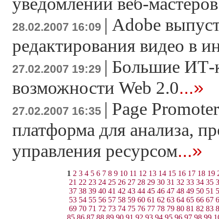
уведомлений веб-мастеров
|
Adobe выпуст
28.02.2007 16:09
редактирования видео в и
|
Большие ИТ-
27.02.2007 19:29
...»
возможности Web 2.0
|
Page Promoter
27.02.2007 16:35
платформа для анализа, п
...»
управления ресурсом
1
2
3
4
5
6
7
8
9
10
11
12
13
14
15
16
17
18
19
21
22
23
24
25
26
27
28
29
30
31
32
33
34
35
37
38
39
40
41
42
43
44
45
46
47
48
49
50
51
53
54
55
56
57
58
59
60
61
62
63
64
65
66
67
69
70
71
72
73
74
75
76
77
78
79
80
81
82
83
85
86
87
88
89
90
91
92
93
94
95
96
97
98
99
1