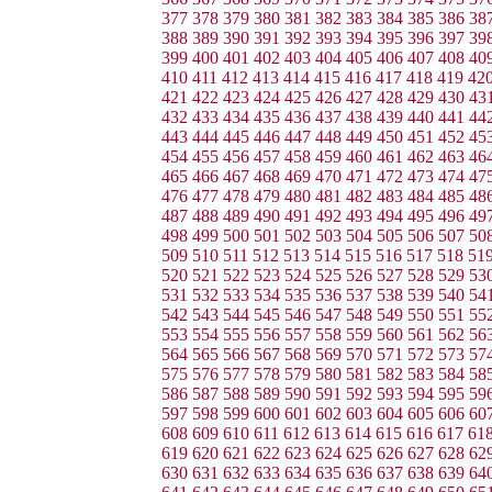
377
378
379
380
381
382
383
384
385
386
38
388
389
390
391
392
393
394
395
396
397
39
399
400
401
402
403
404
405
406
407
408
40
410
411
412
413
414
415
416
417
418
419
42
421
422
423
424
425
426
427
428
429
430
43
432
433
434
435
436
437
438
439
440
441
44
443
444
445
446
447
448
449
450
451
452
45
454
455
456
457
458
459
460
461
462
463
46
465
466
467
468
469
470
471
472
473
474
47
476
477
478
479
480
481
482
483
484
485
48
487
488
489
490
491
492
493
494
495
496
49
498
499
500
501
502
503
504
505
506
507
50
509
510
511
512
513
514
515
516
517
518
51
520
521
522
523
524
525
526
527
528
529
53
531
532
533
534
535
536
537
538
539
540
54
542
543
544
545
546
547
548
549
550
551
55
553
554
555
556
557
558
559
560
561
562
56
564
565
566
567
568
569
570
571
572
573
57
575
576
577
578
579
580
581
582
583
584
58
586
587
588
589
590
591
592
593
594
595
59
597
598
599
600
601
602
603
604
605
606
60
608
609
610
611
612
613
614
615
616
617
61
619
620
621
622
623
624
625
626
627
628
62
630
631
632
633
634
635
636
637
638
639
64