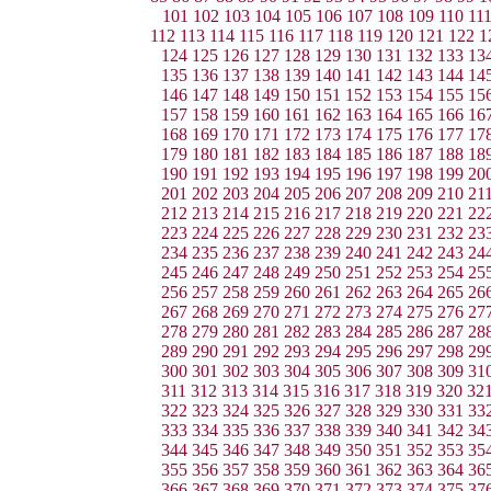
101
102
103
104
105
106
107
108
109
110
11
112
113
114
115
116
117
118
119
120
121
122
1
124
125
126
127
128
129
130
131
132
133
13
135
136
137
138
139
140
141
142
143
144
14
146
147
148
149
150
151
152
153
154
155
15
157
158
159
160
161
162
163
164
165
166
16
168
169
170
171
172
173
174
175
176
177
17
179
180
181
182
183
184
185
186
187
188
18
190
191
192
193
194
195
196
197
198
199
20
201
202
203
204
205
206
207
208
209
210
21
212
213
214
215
216
217
218
219
220
221
22
223
224
225
226
227
228
229
230
231
232
23
234
235
236
237
238
239
240
241
242
243
24
245
246
247
248
249
250
251
252
253
254
25
256
257
258
259
260
261
262
263
264
265
26
267
268
269
270
271
272
273
274
275
276
27
278
279
280
281
282
283
284
285
286
287
28
289
290
291
292
293
294
295
296
297
298
29
300
301
302
303
304
305
306
307
308
309
31
311
312
313
314
315
316
317
318
319
320
32
322
323
324
325
326
327
328
329
330
331
33
333
334
335
336
337
338
339
340
341
342
34
344
345
346
347
348
349
350
351
352
353
35
355
356
357
358
359
360
361
362
363
364
36
366
367
368
369
370
371
372
373
374
375
37