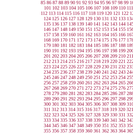
85
86
87
88
89
90
91
92
93
94
95
96
97
98
99
1
101
102
103
104
105
106
107
108
109
110
11
112
113
114
115
116
117
118
119
120
121
122
1
124
125
126
127
128
129
130
131
132
133
13
135
136
137
138
139
140
141
142
143
144
14
146
147
148
149
150
151
152
153
154
155
15
157
158
159
160
161
162
163
164
165
166
16
168
169
170
171
172
173
174
175
176
177
17
179
180
181
182
183
184
185
186
187
188
18
190
191
192
193
194
195
196
197
198
199
20
201
202
203
204
205
206
207
208
209
210
21
212
213
214
215
216
217
218
219
220
221
22
223
224
225
226
227
228
229
230
231
232
23
234
235
236
237
238
239
240
241
242
243
24
245
246
247
248
249
250
251
252
253
254
25
256
257
258
259
260
261
262
263
264
265
26
267
268
269
270
271
272
273
274
275
276
27
278
279
280
281
282
283
284
285
286
287
28
289
290
291
292
293
294
295
296
297
298
29
300
301
302
303
304
305
306
307
308
309
31
311
312
313
314
315
316
317
318
319
320
32
322
323
324
325
326
327
328
329
330
331
33
333
334
335
336
337
338
339
340
341
342
34
344
345
346
347
348
349
350
351
352
353
35
355
356
357
358
359
360
361
362
363
364
36