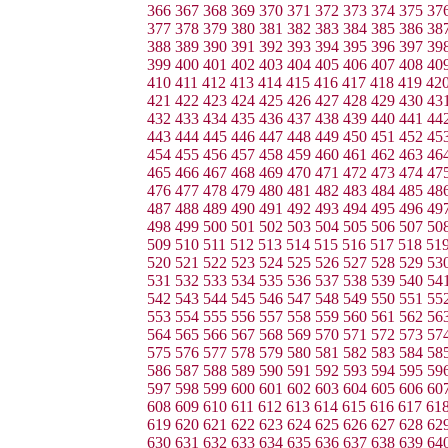
366
367
368
369
370
371
372
373
374
375
37
377
378
379
380
381
382
383
384
385
386
38
388
389
390
391
392
393
394
395
396
397
39
399
400
401
402
403
404
405
406
407
408
40
410
411
412
413
414
415
416
417
418
419
42
421
422
423
424
425
426
427
428
429
430
43
432
433
434
435
436
437
438
439
440
441
44
443
444
445
446
447
448
449
450
451
452
45
454
455
456
457
458
459
460
461
462
463
46
465
466
467
468
469
470
471
472
473
474
47
476
477
478
479
480
481
482
483
484
485
48
487
488
489
490
491
492
493
494
495
496
49
498
499
500
501
502
503
504
505
506
507
50
509
510
511
512
513
514
515
516
517
518
51
520
521
522
523
524
525
526
527
528
529
53
531
532
533
534
535
536
537
538
539
540
54
542
543
544
545
546
547
548
549
550
551
55
553
554
555
556
557
558
559
560
561
562
56
564
565
566
567
568
569
570
571
572
573
57
575
576
577
578
579
580
581
582
583
584
58
586
587
588
589
590
591
592
593
594
595
59
597
598
599
600
601
602
603
604
605
606
60
608
609
610
611
612
613
614
615
616
617
61
619
620
621
622
623
624
625
626
627
628
62
630
631
632
633
634
635
636
637
638
639
64