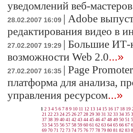
уведомлений веб-мастеров
|
Adobe выпуст
28.02.2007 16:09
редактирования видео в и
|
Большие ИТ-
27.02.2007 19:29
...»
возможности Web 2.0
|
Page Promoter
27.02.2007 16:35
платформа для анализа, п
...»
управления ресурсом
1
2
3
4
5
6
7
8
9
10
11
12
13
14
15
16
17
18
19
21
22
23
24
25
26
27
28
29
30
31
32
33
34
35
37
38
39
40
41
42
43
44
45
46
47
48
49
50
51
53
54
55
56
57
58
59
60
61
62
63
64
65
66
67
69
70
71
72
73
74
75
76
77
78
79
80
81
82
83