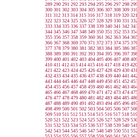
289
290
291
292
293
294
295
296
297
298
29
300
301
302
303
304
305
306
307
308
309
31
311
312
313
314
315
316
317
318
319
320
32
322
323
324
325
326
327
328
329
330
331
33
333
334
335
336
337
338
339
340
341
342
34
344
345
346
347
348
349
350
351
352
353
35
355
356
357
358
359
360
361
362
363
364
36
366
367
368
369
370
371
372
373
374
375
37
377
378
379
380
381
382
383
384
385
386
38
388
389
390
391
392
393
394
395
396
397
39
399
400
401
402
403
404
405
406
407
408
40
410
411
412
413
414
415
416
417
418
419
42
421
422
423
424
425
426
427
428
429
430
43
432
433
434
435
436
437
438
439
440
441
44
443
444
445
446
447
448
449
450
451
452
45
454
455
456
457
458
459
460
461
462
463
46
465
466
467
468
469
470
471
472
473
474
47
476
477
478
479
480
481
482
483
484
485
48
487
488
489
490
491
492
493
494
495
496
49
498
499
500
501
502
503
504
505
506
507
50
509
510
511
512
513
514
515
516
517
518
51
520
521
522
523
524
525
526
527
528
529
53
531
532
533
534
535
536
537
538
539
540
54
542
543
544
545
546
547
548
549
550
551
55
553
554
555
556
557
558
559
560
561
562
56