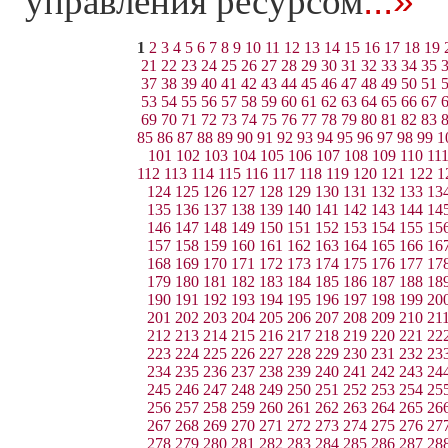
...»
управления ресурсом
1
2
3
4
5
6
7
8
9
10
11
12
13
14
15
16
17
18
19
21
22
23
24
25
26
27
28
29
30
31
32
33
34
35
37
38
39
40
41
42
43
44
45
46
47
48
49
50
51
53
54
55
56
57
58
59
60
61
62
63
64
65
66
67
69
70
71
72
73
74
75
76
77
78
79
80
81
82
83
85
86
87
88
89
90
91
92
93
94
95
96
97
98
99
1
101
102
103
104
105
106
107
108
109
110
11
112
113
114
115
116
117
118
119
120
121
122
1
124
125
126
127
128
129
130
131
132
133
13
135
136
137
138
139
140
141
142
143
144
14
146
147
148
149
150
151
152
153
154
155
15
157
158
159
160
161
162
163
164
165
166
16
168
169
170
171
172
173
174
175
176
177
17
179
180
181
182
183
184
185
186
187
188
18
190
191
192
193
194
195
196
197
198
199
20
201
202
203
204
205
206
207
208
209
210
21
212
213
214
215
216
217
218
219
220
221
22
223
224
225
226
227
228
229
230
231
232
23
234
235
236
237
238
239
240
241
242
243
24
245
246
247
248
249
250
251
252
253
254
25
256
257
258
259
260
261
262
263
264
265
26
267
268
269
270
271
272
273
274
275
276
27
278
279
280
281
282
283
284
285
286
287
28