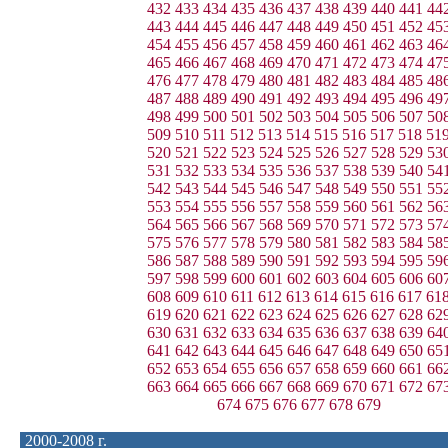
432
433
434
435
436
437
438
439
440
441
44
443
444
445
446
447
448
449
450
451
452
45
454
455
456
457
458
459
460
461
462
463
46
465
466
467
468
469
470
471
472
473
474
47
476
477
478
479
480
481
482
483
484
485
48
487
488
489
490
491
492
493
494
495
496
49
498
499
500
501
502
503
504
505
506
507
50
509
510
511
512
513
514
515
516
517
518
51
520
521
522
523
524
525
526
527
528
529
53
531
532
533
534
535
536
537
538
539
540
54
542
543
544
545
546
547
548
549
550
551
55
553
554
555
556
557
558
559
560
561
562
56
564
565
566
567
568
569
570
571
572
573
57
575
576
577
578
579
580
581
582
583
584
58
586
587
588
589
590
591
592
593
594
595
59
597
598
599
600
601
602
603
604
605
606
60
608
609
610
611
612
613
614
615
616
617
61
619
620
621
622
623
624
625
626
627
628
62
630
631
632
633
634
635
636
637
638
639
64
641
642
643
644
645
646
647
648
649
650
65
652
653
654
655
656
657
658
659
660
661
66
663
664
665
666
667
668
669
670
671
672
67
674
675
676
677
678
679
2000-2008 г.