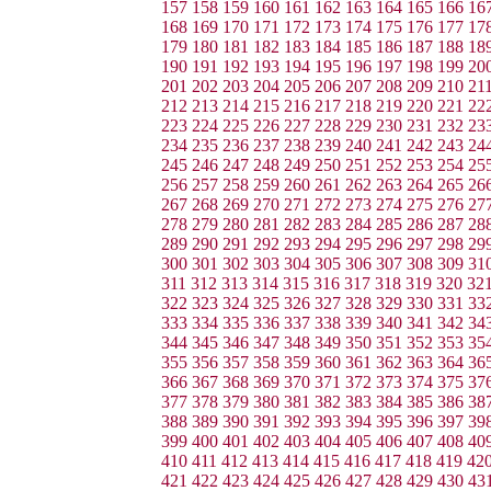
157
158
159
160
161
162
163
164
165
166
16
168
169
170
171
172
173
174
175
176
177
17
179
180
181
182
183
184
185
186
187
188
18
190
191
192
193
194
195
196
197
198
199
20
201
202
203
204
205
206
207
208
209
210
21
212
213
214
215
216
217
218
219
220
221
22
223
224
225
226
227
228
229
230
231
232
23
234
235
236
237
238
239
240
241
242
243
24
245
246
247
248
249
250
251
252
253
254
25
256
257
258
259
260
261
262
263
264
265
26
267
268
269
270
271
272
273
274
275
276
27
278
279
280
281
282
283
284
285
286
287
28
289
290
291
292
293
294
295
296
297
298
29
300
301
302
303
304
305
306
307
308
309
31
311
312
313
314
315
316
317
318
319
320
32
322
323
324
325
326
327
328
329
330
331
33
333
334
335
336
337
338
339
340
341
342
34
344
345
346
347
348
349
350
351
352
353
35
355
356
357
358
359
360
361
362
363
364
36
366
367
368
369
370
371
372
373
374
375
37
377
378
379
380
381
382
383
384
385
386
38
388
389
390
391
392
393
394
395
396
397
39
399
400
401
402
403
404
405
406
407
408
40
410
411
412
413
414
415
416
417
418
419
42
421
422
423
424
425
426
427
428
429
430
43