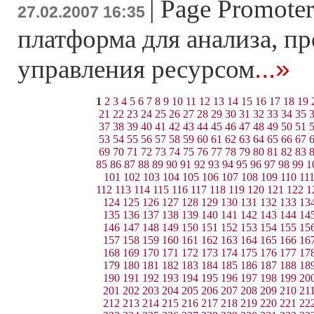
|
Page Promoter
27.02.2007 16:35
платформа для анализа, п
...»
управления ресурсом
1
2
3
4
5
6
7
8
9
10
11
12
13
14
15
16
17
18
19
21
22
23
24
25
26
27
28
29
30
31
32
33
34
35
37
38
39
40
41
42
43
44
45
46
47
48
49
50
51
53
54
55
56
57
58
59
60
61
62
63
64
65
66
67
69
70
71
72
73
74
75
76
77
78
79
80
81
82
83
85
86
87
88
89
90
91
92
93
94
95
96
97
98
99
1
101
102
103
104
105
106
107
108
109
110
11
112
113
114
115
116
117
118
119
120
121
122
1
124
125
126
127
128
129
130
131
132
133
13
135
136
137
138
139
140
141
142
143
144
14
146
147
148
149
150
151
152
153
154
155
15
157
158
159
160
161
162
163
164
165
166
16
168
169
170
171
172
173
174
175
176
177
17
179
180
181
182
183
184
185
186
187
188
18
190
191
192
193
194
195
196
197
198
199
20
201
202
203
204
205
206
207
208
209
210
21
212
213
214
215
216
217
218
219
220
221
22