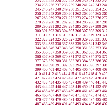
223
224
225
226
227
228
229
230
231
232
23
234
235
236
237
238
239
240
241
242
243
24
245
246
247
248
249
250
251
252
253
254
25
256
257
258
259
260
261
262
263
264
265
26
267
268
269
270
271
272
273
274
275
276
27
278
279
280
281
282
283
284
285
286
287
28
289
290
291
292
293
294
295
296
297
298
29
300
301
302
303
304
305
306
307
308
309
31
311
312
313
314
315
316
317
318
319
320
32
322
323
324
325
326
327
328
329
330
331
33
333
334
335
336
337
338
339
340
341
342
34
344
345
346
347
348
349
350
351
352
353
35
355
356
357
358
359
360
361
362
363
364
36
366
367
368
369
370
371
372
373
374
375
37
377
378
379
380
381
382
383
384
385
386
38
388
389
390
391
392
393
394
395
396
397
39
399
400
401
402
403
404
405
406
407
408
40
410
411
412
413
414
415
416
417
418
419
42
421
422
423
424
425
426
427
428
429
430
43
432
433
434
435
436
437
438
439
440
441
44
443
444
445
446
447
448
449
450
451
452
45
454
455
456
457
458
459
460
461
462
463
46
465
466
467
468
469
470
471
472
473
474
47
476
477
478
479
480
481
482
483
484
485
48
487
488
489
490
491
492
493
494
495
496
49