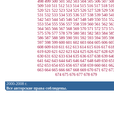
498
499
500
501
502
503
504
505
506
507
50
509
510
511
512
513
514
515
516
517
518
51
520
521
522
523
524
525
526
527
528
529
53
531
532
533
534
535
536
537
538
539
540
54
542
543
544
545
546
547
548
549
550
551
55
553
554
555
556
557
558
559
560
561
562
56
564
565
566
567
568
569
570
571
572
573
57
575
576
577
578
579
580
581
582
583
584
58
586
587
588
589
590
591
592
593
594
595
59
597
598
599
600
601
602
603
604
605
606
60
608
609
610
611
612
613
614
615
616
617
61
619
620
621
622
623
624
625
626
627
628
62
630
631
632
633
634
635
636
637
638
639
64
641
642
643
644
645
646
647
648
649
650
65
652
653
654
655
656
657
658
659
660
661
66
663
664
665
666
667
668
669
670
671
672
67
674
675
676
677
678
679
2000-2008 г.
Все авторские права соблюдены.