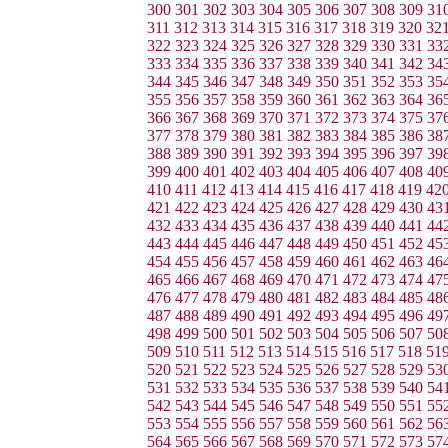
300
301
302
303
304
305
306
307
308
309
31
311
312
313
314
315
316
317
318
319
320
32
322
323
324
325
326
327
328
329
330
331
33
333
334
335
336
337
338
339
340
341
342
34
344
345
346
347
348
349
350
351
352
353
35
355
356
357
358
359
360
361
362
363
364
36
366
367
368
369
370
371
372
373
374
375
37
377
378
379
380
381
382
383
384
385
386
38
388
389
390
391
392
393
394
395
396
397
39
399
400
401
402
403
404
405
406
407
408
40
410
411
412
413
414
415
416
417
418
419
42
421
422
423
424
425
426
427
428
429
430
43
432
433
434
435
436
437
438
439
440
441
44
443
444
445
446
447
448
449
450
451
452
45
454
455
456
457
458
459
460
461
462
463
46
465
466
467
468
469
470
471
472
473
474
47
476
477
478
479
480
481
482
483
484
485
48
487
488
489
490
491
492
493
494
495
496
49
498
499
500
501
502
503
504
505
506
507
50
509
510
511
512
513
514
515
516
517
518
51
520
521
522
523
524
525
526
527
528
529
53
531
532
533
534
535
536
537
538
539
540
54
542
543
544
545
546
547
548
549
550
551
55
553
554
555
556
557
558
559
560
561
562
56
564
565
566
567
568
569
570
571
572
573
57