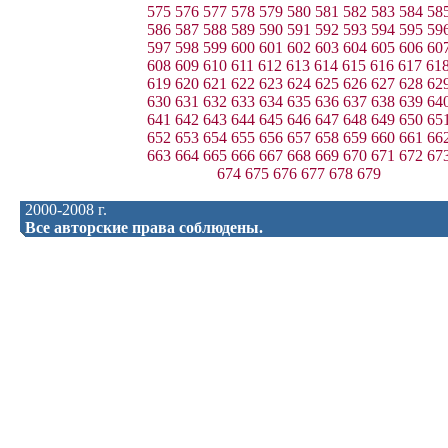
575
576
577
578
579
580
581
582
583
584
58
586
587
588
589
590
591
592
593
594
595
59
597
598
599
600
601
602
603
604
605
606
60
608
609
610
611
612
613
614
615
616
617
61
619
620
621
622
623
624
625
626
627
628
62
630
631
632
633
634
635
636
637
638
639
64
641
642
643
644
645
646
647
648
649
650
65
652
653
654
655
656
657
658
659
660
661
66
663
664
665
666
667
668
669
670
671
672
67
674
675
676
677
678
679
2000-2008 г.
Все авторские права соблюдены.