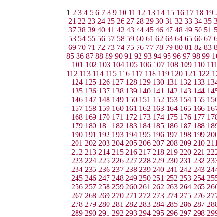
1
2
3
4
5
6
7
8
9
10
11
12
13
14
15
16
17
18
19
21
22
23
24
25
26
27
28
29
30
31
32
33
34
35
37
38
39
40
41
42
43
44
45
46
47
48
49
50
51
53
54
55
56
57
58
59
60
61
62
63
64
65
66
67
69
70
71
72
73
74
75
76
77
78
79
80
81
82
83
85
86
87
88
89
90
91
92
93
94
95
96
97
98
99
1
101
102
103
104
105
106
107
108
109
110
11
112
113
114
115
116
117
118
119
120
121
122
1
124
125
126
127
128
129
130
131
132
133
13
135
136
137
138
139
140
141
142
143
144
14
146
147
148
149
150
151
152
153
154
155
15
157
158
159
160
161
162
163
164
165
166
16
168
169
170
171
172
173
174
175
176
177
17
179
180
181
182
183
184
185
186
187
188
18
190
191
192
193
194
195
196
197
198
199
20
201
202
203
204
205
206
207
208
209
210
21
212
213
214
215
216
217
218
219
220
221
22
223
224
225
226
227
228
229
230
231
232
23
234
235
236
237
238
239
240
241
242
243
24
245
246
247
248
249
250
251
252
253
254
25
256
257
258
259
260
261
262
263
264
265
26
267
268
269
270
271
272
273
274
275
276
27
278
279
280
281
282
283
284
285
286
287
28
289
290
291
292
293
294
295
296
297
298
29