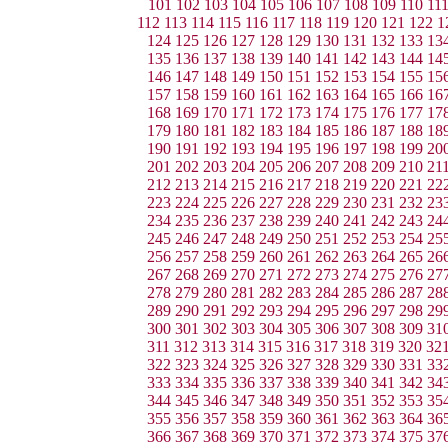
101
102
103
104
105
106
107
108
109
110
11
112
113
114
115
116
117
118
119
120
121
122
1
124
125
126
127
128
129
130
131
132
133
13
135
136
137
138
139
140
141
142
143
144
14
146
147
148
149
150
151
152
153
154
155
15
157
158
159
160
161
162
163
164
165
166
16
168
169
170
171
172
173
174
175
176
177
17
179
180
181
182
183
184
185
186
187
188
18
190
191
192
193
194
195
196
197
198
199
20
201
202
203
204
205
206
207
208
209
210
21
212
213
214
215
216
217
218
219
220
221
22
223
224
225
226
227
228
229
230
231
232
23
234
235
236
237
238
239
240
241
242
243
24
245
246
247
248
249
250
251
252
253
254
25
256
257
258
259
260
261
262
263
264
265
26
267
268
269
270
271
272
273
274
275
276
27
278
279
280
281
282
283
284
285
286
287
28
289
290
291
292
293
294
295
296
297
298
29
300
301
302
303
304
305
306
307
308
309
31
311
312
313
314
315
316
317
318
319
320
32
322
323
324
325
326
327
328
329
330
331
33
333
334
335
336
337
338
339
340
341
342
34
344
345
346
347
348
349
350
351
352
353
35
355
356
357
358
359
360
361
362
363
364
36
366
367
368
369
370
371
372
373
374
375
37