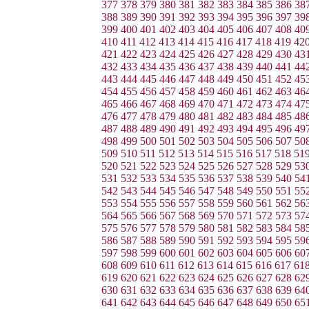
377
378
379
380
381
382
383
384
385
386
38
388
389
390
391
392
393
394
395
396
397
39
399
400
401
402
403
404
405
406
407
408
40
410
411
412
413
414
415
416
417
418
419
42
421
422
423
424
425
426
427
428
429
430
43
432
433
434
435
436
437
438
439
440
441
44
443
444
445
446
447
448
449
450
451
452
45
454
455
456
457
458
459
460
461
462
463
46
465
466
467
468
469
470
471
472
473
474
47
476
477
478
479
480
481
482
483
484
485
48
487
488
489
490
491
492
493
494
495
496
49
498
499
500
501
502
503
504
505
506
507
50
509
510
511
512
513
514
515
516
517
518
51
520
521
522
523
524
525
526
527
528
529
53
531
532
533
534
535
536
537
538
539
540
54
542
543
544
545
546
547
548
549
550
551
55
553
554
555
556
557
558
559
560
561
562
56
564
565
566
567
568
569
570
571
572
573
57
575
576
577
578
579
580
581
582
583
584
58
586
587
588
589
590
591
592
593
594
595
59
597
598
599
600
601
602
603
604
605
606
60
608
609
610
611
612
613
614
615
616
617
61
619
620
621
622
623
624
625
626
627
628
62
630
631
632
633
634
635
636
637
638
639
64
641
642
643
644
645
646
647
648
649
650
65