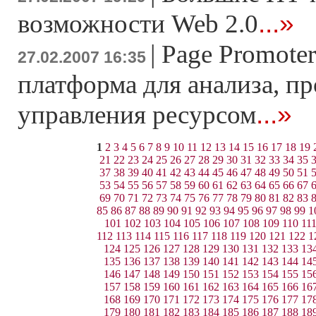
...»
возможности Web 2.0
|
Page Promoter
27.02.2007 16:35
платформа для анализа, п
...»
управления ресурсом
1
2
3
4
5
6
7
8
9
10
11
12
13
14
15
16
17
18
19
21
22
23
24
25
26
27
28
29
30
31
32
33
34
35
37
38
39
40
41
42
43
44
45
46
47
48
49
50
51
53
54
55
56
57
58
59
60
61
62
63
64
65
66
67
69
70
71
72
73
74
75
76
77
78
79
80
81
82
83
85
86
87
88
89
90
91
92
93
94
95
96
97
98
99
1
101
102
103
104
105
106
107
108
109
110
11
112
113
114
115
116
117
118
119
120
121
122
1
124
125
126
127
128
129
130
131
132
133
13
135
136
137
138
139
140
141
142
143
144
14
146
147
148
149
150
151
152
153
154
155
15
157
158
159
160
161
162
163
164
165
166
16
168
169
170
171
172
173
174
175
176
177
17
179
180
181
182
183
184
185
186
187
188
18