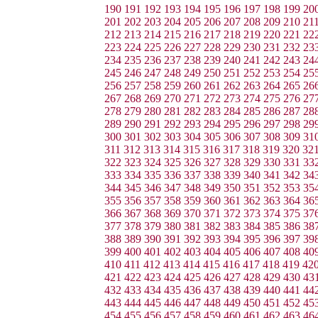
190
191
192
193
194
195
196
197
198
199
20
201
202
203
204
205
206
207
208
209
210
21
212
213
214
215
216
217
218
219
220
221
22
223
224
225
226
227
228
229
230
231
232
23
234
235
236
237
238
239
240
241
242
243
24
245
246
247
248
249
250
251
252
253
254
25
256
257
258
259
260
261
262
263
264
265
26
267
268
269
270
271
272
273
274
275
276
27
278
279
280
281
282
283
284
285
286
287
28
289
290
291
292
293
294
295
296
297
298
29
300
301
302
303
304
305
306
307
308
309
31
311
312
313
314
315
316
317
318
319
320
32
322
323
324
325
326
327
328
329
330
331
33
333
334
335
336
337
338
339
340
341
342
34
344
345
346
347
348
349
350
351
352
353
35
355
356
357
358
359
360
361
362
363
364
36
366
367
368
369
370
371
372
373
374
375
37
377
378
379
380
381
382
383
384
385
386
38
388
389
390
391
392
393
394
395
396
397
39
399
400
401
402
403
404
405
406
407
408
40
410
411
412
413
414
415
416
417
418
419
42
421
422
423
424
425
426
427
428
429
430
43
432
433
434
435
436
437
438
439
440
441
44
443
444
445
446
447
448
449
450
451
452
45
454
455
456
457
458
459
460
461
462
463
46