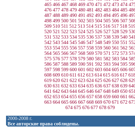
465
466
467
468
469
470
471
472
473
474
47
476
477
478
479
480
481
482
483
484
485
48
487
488
489
490
491
492
493
494
495
496
49
498
499
500
501
502
503
504
505
506
507
50
509
510
511
512
513
514
515
516
517
518
51
520
521
522
523
524
525
526
527
528
529
53
531
532
533
534
535
536
537
538
539
540
54
542
543
544
545
546
547
548
549
550
551
55
553
554
555
556
557
558
559
560
561
562
56
564
565
566
567
568
569
570
571
572
573
57
575
576
577
578
579
580
581
582
583
584
58
586
587
588
589
590
591
592
593
594
595
59
597
598
599
600
601
602
603
604
605
606
60
608
609
610
611
612
613
614
615
616
617
61
619
620
621
622
623
624
625
626
627
628
62
630
631
632
633
634
635
636
637
638
639
64
641
642
643
644
645
646
647
648
649
650
65
652
653
654
655
656
657
658
659
660
661
66
663
664
665
666
667
668
669
670
671
672
67
674
675
676
677
678
679
2000-2008 г.
Все авторские права соблюдены.