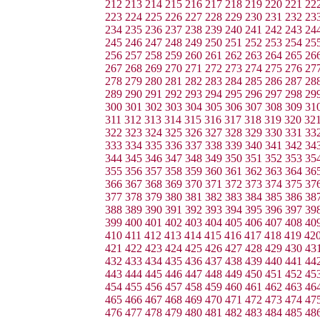
212
213
214
215
216
217
218
219
220
221
22
223
224
225
226
227
228
229
230
231
232
23
234
235
236
237
238
239
240
241
242
243
24
245
246
247
248
249
250
251
252
253
254
25
256
257
258
259
260
261
262
263
264
265
26
267
268
269
270
271
272
273
274
275
276
27
278
279
280
281
282
283
284
285
286
287
28
289
290
291
292
293
294
295
296
297
298
29
300
301
302
303
304
305
306
307
308
309
31
311
312
313
314
315
316
317
318
319
320
32
322
323
324
325
326
327
328
329
330
331
33
333
334
335
336
337
338
339
340
341
342
34
344
345
346
347
348
349
350
351
352
353
35
355
356
357
358
359
360
361
362
363
364
36
366
367
368
369
370
371
372
373
374
375
37
377
378
379
380
381
382
383
384
385
386
38
388
389
390
391
392
393
394
395
396
397
39
399
400
401
402
403
404
405
406
407
408
40
410
411
412
413
414
415
416
417
418
419
42
421
422
423
424
425
426
427
428
429
430
43
432
433
434
435
436
437
438
439
440
441
44
443
444
445
446
447
448
449
450
451
452
45
454
455
456
457
458
459
460
461
462
463
46
465
466
467
468
469
470
471
472
473
474
47
476
477
478
479
480
481
482
483
484
485
48