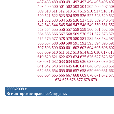
487
488
489
490
491
492
493
494
495
496
49
498
499
500
501
502
503
504
505
506
507
50
509
510
511
512
513
514
515
516
517
518
51
520
521
522
523
524
525
526
527
528
529
53
531
532
533
534
535
536
537
538
539
540
54
542
543
544
545
546
547
548
549
550
551
55
553
554
555
556
557
558
559
560
561
562
56
564
565
566
567
568
569
570
571
572
573
57
575
576
577
578
579
580
581
582
583
584
58
586
587
588
589
590
591
592
593
594
595
59
597
598
599
600
601
602
603
604
605
606
60
608
609
610
611
612
613
614
615
616
617
61
619
620
621
622
623
624
625
626
627
628
62
630
631
632
633
634
635
636
637
638
639
64
641
642
643
644
645
646
647
648
649
650
65
652
653
654
655
656
657
658
659
660
661
66
663
664
665
666
667
668
669
670
671
672
67
674
675
676
677
678
679
2000-2008 г.
Все авторские права соблюдены.