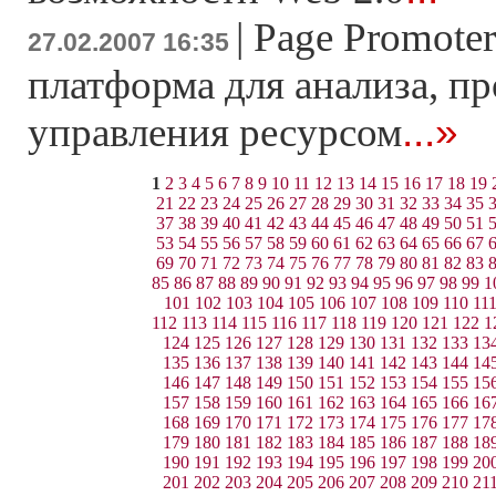
|
Page Promoter
27.02.2007 16:35
платформа для анализа, п
...»
управления ресурсом
1
2
3
4
5
6
7
8
9
10
11
12
13
14
15
16
17
18
19
21
22
23
24
25
26
27
28
29
30
31
32
33
34
35
37
38
39
40
41
42
43
44
45
46
47
48
49
50
51
53
54
55
56
57
58
59
60
61
62
63
64
65
66
67
69
70
71
72
73
74
75
76
77
78
79
80
81
82
83
85
86
87
88
89
90
91
92
93
94
95
96
97
98
99
1
101
102
103
104
105
106
107
108
109
110
11
112
113
114
115
116
117
118
119
120
121
122
1
124
125
126
127
128
129
130
131
132
133
13
135
136
137
138
139
140
141
142
143
144
14
146
147
148
149
150
151
152
153
154
155
15
157
158
159
160
161
162
163
164
165
166
16
168
169
170
171
172
173
174
175
176
177
17
179
180
181
182
183
184
185
186
187
188
18
190
191
192
193
194
195
196
197
198
199
20
201
202
203
204
205
206
207
208
209
210
21