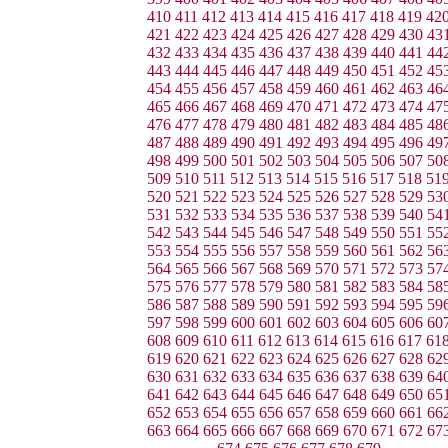
410
411
412
413
414
415
416
417
418
419
42
421
422
423
424
425
426
427
428
429
430
43
432
433
434
435
436
437
438
439
440
441
44
443
444
445
446
447
448
449
450
451
452
45
454
455
456
457
458
459
460
461
462
463
46
465
466
467
468
469
470
471
472
473
474
47
476
477
478
479
480
481
482
483
484
485
48
487
488
489
490
491
492
493
494
495
496
49
498
499
500
501
502
503
504
505
506
507
50
509
510
511
512
513
514
515
516
517
518
51
520
521
522
523
524
525
526
527
528
529
53
531
532
533
534
535
536
537
538
539
540
54
542
543
544
545
546
547
548
549
550
551
55
553
554
555
556
557
558
559
560
561
562
56
564
565
566
567
568
569
570
571
572
573
57
575
576
577
578
579
580
581
582
583
584
58
586
587
588
589
590
591
592
593
594
595
59
597
598
599
600
601
602
603
604
605
606
60
608
609
610
611
612
613
614
615
616
617
61
619
620
621
622
623
624
625
626
627
628
62
630
631
632
633
634
635
636
637
638
639
64
641
642
643
644
645
646
647
648
649
650
65
652
653
654
655
656
657
658
659
660
661
66
663
664
665
666
667
668
669
670
671
672
67