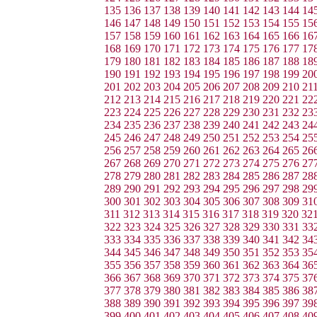
135
136
137
138
139
140
141
142
143
144
14
146
147
148
149
150
151
152
153
154
155
15
157
158
159
160
161
162
163
164
165
166
16
168
169
170
171
172
173
174
175
176
177
17
179
180
181
182
183
184
185
186
187
188
18
190
191
192
193
194
195
196
197
198
199
20
201
202
203
204
205
206
207
208
209
210
21
212
213
214
215
216
217
218
219
220
221
22
223
224
225
226
227
228
229
230
231
232
23
234
235
236
237
238
239
240
241
242
243
24
245
246
247
248
249
250
251
252
253
254
25
256
257
258
259
260
261
262
263
264
265
26
267
268
269
270
271
272
273
274
275
276
27
278
279
280
281
282
283
284
285
286
287
28
289
290
291
292
293
294
295
296
297
298
29
300
301
302
303
304
305
306
307
308
309
31
311
312
313
314
315
316
317
318
319
320
32
322
323
324
325
326
327
328
329
330
331
33
333
334
335
336
337
338
339
340
341
342
34
344
345
346
347
348
349
350
351
352
353
35
355
356
357
358
359
360
361
362
363
364
36
366
367
368
369
370
371
372
373
374
375
37
377
378
379
380
381
382
383
384
385
386
38
388
389
390
391
392
393
394
395
396
397
39
399
400
401
402
403
404
405
406
407
408
40