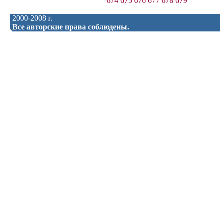
674
675
676
677
678
679
2000-2008 г.
Все авторские права соблюдены.