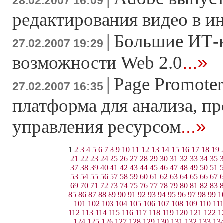
28.02.2007 16:09
редактирования видео в и
|
Большие ИТ-
27.02.2007 19:29
...»
возможности Web 2.0
|
Page Promoter
27.02.2007 16:35
платформа для анализа, п
...»
управления ресурсом
1
2
3
4
5
6
7
8
9
10
11
12
13
14
15
16
17
18
19
21
22
23
24
25
26
27
28
29
30
31
32
33
34
35
37
38
39
40
41
42
43
44
45
46
47
48
49
50
51
53
54
55
56
57
58
59
60
61
62
63
64
65
66
67
69
70
71
72
73
74
75
76
77
78
79
80
81
82
83
85
86
87
88
89
90
91
92
93
94
95
96
97
98
99
1
101
102
103
104
105
106
107
108
109
110
11
112
113
114
115
116
117
118
119
120
121
122
1
124
125
126
127
128
129
130
131
132
133
13