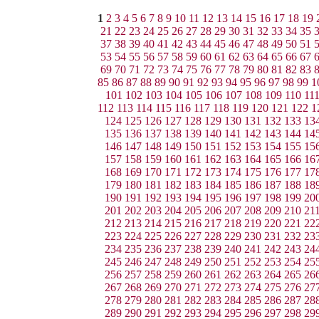
1
2
3
4
5
6
7
8
9
10
11
12
13
14
15
16
17
18
19
21
22
23
24
25
26
27
28
29
30
31
32
33
34
35
37
38
39
40
41
42
43
44
45
46
47
48
49
50
51
53
54
55
56
57
58
59
60
61
62
63
64
65
66
67
69
70
71
72
73
74
75
76
77
78
79
80
81
82
83
85
86
87
88
89
90
91
92
93
94
95
96
97
98
99
1
101
102
103
104
105
106
107
108
109
110
11
112
113
114
115
116
117
118
119
120
121
122
1
124
125
126
127
128
129
130
131
132
133
13
135
136
137
138
139
140
141
142
143
144
14
146
147
148
149
150
151
152
153
154
155
15
157
158
159
160
161
162
163
164
165
166
16
168
169
170
171
172
173
174
175
176
177
17
179
180
181
182
183
184
185
186
187
188
18
190
191
192
193
194
195
196
197
198
199
20
201
202
203
204
205
206
207
208
209
210
21
212
213
214
215
216
217
218
219
220
221
22
223
224
225
226
227
228
229
230
231
232
23
234
235
236
237
238
239
240
241
242
243
24
245
246
247
248
249
250
251
252
253
254
25
256
257
258
259
260
261
262
263
264
265
26
267
268
269
270
271
272
273
274
275
276
27
278
279
280
281
282
283
284
285
286
287
28
289
290
291
292
293
294
295
296
297
298
29