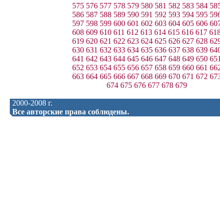
575
576
577
578
579
580
581
582
583
584
58
586
587
588
589
590
591
592
593
594
595
59
597
598
599
600
601
602
603
604
605
606
60
608
609
610
611
612
613
614
615
616
617
61
619
620
621
622
623
624
625
626
627
628
62
630
631
632
633
634
635
636
637
638
639
64
641
642
643
644
645
646
647
648
649
650
65
652
653
654
655
656
657
658
659
660
661
66
663
664
665
666
667
668
669
670
671
672
67
674
675
676
677
678
679
2000-2008 г.
Все авторские права соблюдены.