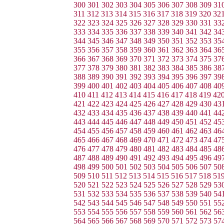
300
301
302
303
304
305
306
307
308
309
31
311
312
313
314
315
316
317
318
319
320
32
322
323
324
325
326
327
328
329
330
331
33
333
334
335
336
337
338
339
340
341
342
34
344
345
346
347
348
349
350
351
352
353
35
355
356
357
358
359
360
361
362
363
364
36
366
367
368
369
370
371
372
373
374
375
37
377
378
379
380
381
382
383
384
385
386
38
388
389
390
391
392
393
394
395
396
397
39
399
400
401
402
403
404
405
406
407
408
40
410
411
412
413
414
415
416
417
418
419
42
421
422
423
424
425
426
427
428
429
430
43
432
433
434
435
436
437
438
439
440
441
44
443
444
445
446
447
448
449
450
451
452
45
454
455
456
457
458
459
460
461
462
463
46
465
466
467
468
469
470
471
472
473
474
47
476
477
478
479
480
481
482
483
484
485
48
487
488
489
490
491
492
493
494
495
496
49
498
499
500
501
502
503
504
505
506
507
50
509
510
511
512
513
514
515
516
517
518
51
520
521
522
523
524
525
526
527
528
529
53
531
532
533
534
535
536
537
538
539
540
54
542
543
544
545
546
547
548
549
550
551
55
553
554
555
556
557
558
559
560
561
562
56
564
565
566
567
568
569
570
571
572
573
57