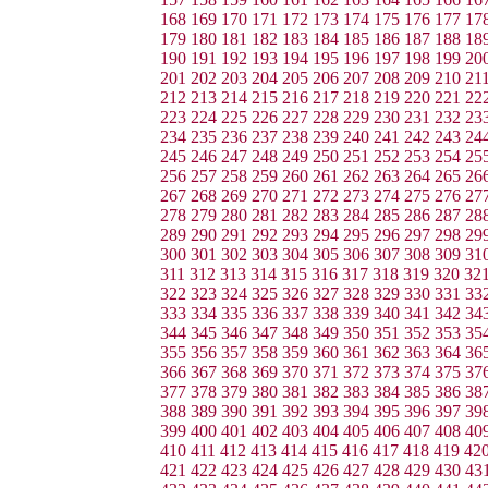
168
169
170
171
172
173
174
175
176
177
17
179
180
181
182
183
184
185
186
187
188
18
190
191
192
193
194
195
196
197
198
199
20
201
202
203
204
205
206
207
208
209
210
21
212
213
214
215
216
217
218
219
220
221
22
223
224
225
226
227
228
229
230
231
232
23
234
235
236
237
238
239
240
241
242
243
24
245
246
247
248
249
250
251
252
253
254
25
256
257
258
259
260
261
262
263
264
265
26
267
268
269
270
271
272
273
274
275
276
27
278
279
280
281
282
283
284
285
286
287
28
289
290
291
292
293
294
295
296
297
298
29
300
301
302
303
304
305
306
307
308
309
31
311
312
313
314
315
316
317
318
319
320
32
322
323
324
325
326
327
328
329
330
331
33
333
334
335
336
337
338
339
340
341
342
34
344
345
346
347
348
349
350
351
352
353
35
355
356
357
358
359
360
361
362
363
364
36
366
367
368
369
370
371
372
373
374
375
37
377
378
379
380
381
382
383
384
385
386
38
388
389
390
391
392
393
394
395
396
397
39
399
400
401
402
403
404
405
406
407
408
40
410
411
412
413
414
415
416
417
418
419
42
421
422
423
424
425
426
427
428
429
430
43