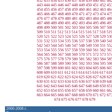
432
433
434
435
436
437
438
439
440
441
44
443
444
445
446
447
448
449
450
451
452
45
454
455
456
457
458
459
460
461
462
463
46
465
466
467
468
469
470
471
472
473
474
47
476
477
478
479
480
481
482
483
484
485
48
487
488
489
490
491
492
493
494
495
496
49
498
499
500
501
502
503
504
505
506
507
50
509
510
511
512
513
514
515
516
517
518
51
520
521
522
523
524
525
526
527
528
529
53
531
532
533
534
535
536
537
538
539
540
54
542
543
544
545
546
547
548
549
550
551
55
553
554
555
556
557
558
559
560
561
562
56
564
565
566
567
568
569
570
571
572
573
57
575
576
577
578
579
580
581
582
583
584
58
586
587
588
589
590
591
592
593
594
595
59
597
598
599
600
601
602
603
604
605
606
60
608
609
610
611
612
613
614
615
616
617
61
619
620
621
622
623
624
625
626
627
628
62
630
631
632
633
634
635
636
637
638
639
64
641
642
643
644
645
646
647
648
649
650
65
652
653
654
655
656
657
658
659
660
661
66
663
664
665
666
667
668
669
670
671
672
67
674
675
676
677
678
679
2000-2008 г.