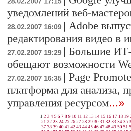
28.02.2007 17:15
уведомлений веб-мастеро
|
Adobe выпус
28.02.2007 16:09
редактирования видео в и
|
Большие ИТ
27.02.2007 19:29
обещают возможности We
|
Page Promote
27.02.2007 16:35
платформа для анализа, 
управления ресурсом
...»
1
2
3
4
5
6
7
8
9
10
11
12
13
14
15
16
17
18
19
21
22
23
24
25
26
27
28
29
30
31
32
33
34
35
37
38
39
40
41
42
43
44
45
46
47
48
49
50
51