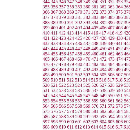
344
345
346
347
348
349
350
351
352
353
35
355
356
357
358
359
360
361
362
363
364
36
366
367
368
369
370
371
372
373
374
375
37
377
378
379
380
381
382
383
384
385
386
38
388
389
390
391
392
393
394
395
396
397
39
399
400
401
402
403
404
405
406
407
408
40
410
411
412
413
414
415
416
417
418
419
42
421
422
423
424
425
426
427
428
429
430
43
432
433
434
435
436
437
438
439
440
441
44
443
444
445
446
447
448
449
450
451
452
45
454
455
456
457
458
459
460
461
462
463
46
465
466
467
468
469
470
471
472
473
474
47
476
477
478
479
480
481
482
483
484
485
48
487
488
489
490
491
492
493
494
495
496
49
498
499
500
501
502
503
504
505
506
507
50
509
510
511
512
513
514
515
516
517
518
51
520
521
522
523
524
525
526
527
528
529
53
531
532
533
534
535
536
537
538
539
540
54
542
543
544
545
546
547
548
549
550
551
55
553
554
555
556
557
558
559
560
561
562
56
564
565
566
567
568
569
570
571
572
573
57
575
576
577
578
579
580
581
582
583
584
58
586
587
588
589
590
591
592
593
594
595
59
597
598
599
600
601
602
603
604
605
606
60
608
609
610
611
612
613
614
615
616
617
61