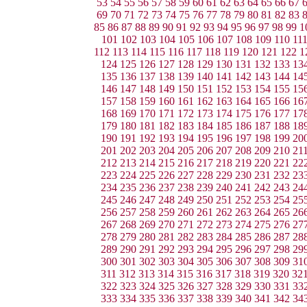
53
54
55
56
57
58
59
60
61
62
63
64
65
66
67
69
70
71
72
73
74
75
76
77
78
79
80
81
82
83
85
86
87
88
89
90
91
92
93
94
95
96
97
98
99
1
101
102
103
104
105
106
107
108
109
110
11
112
113
114
115
116
117
118
119
120
121
122
1
124
125
126
127
128
129
130
131
132
133
13
135
136
137
138
139
140
141
142
143
144
14
146
147
148
149
150
151
152
153
154
155
15
157
158
159
160
161
162
163
164
165
166
16
168
169
170
171
172
173
174
175
176
177
17
179
180
181
182
183
184
185
186
187
188
18
190
191
192
193
194
195
196
197
198
199
20
201
202
203
204
205
206
207
208
209
210
21
212
213
214
215
216
217
218
219
220
221
22
223
224
225
226
227
228
229
230
231
232
23
234
235
236
237
238
239
240
241
242
243
24
245
246
247
248
249
250
251
252
253
254
25
256
257
258
259
260
261
262
263
264
265
26
267
268
269
270
271
272
273
274
275
276
27
278
279
280
281
282
283
284
285
286
287
28
289
290
291
292
293
294
295
296
297
298
29
300
301
302
303
304
305
306
307
308
309
31
311
312
313
314
315
316
317
318
319
320
32
322
323
324
325
326
327
328
329
330
331
33
333
334
335
336
337
338
339
340
341
342
34