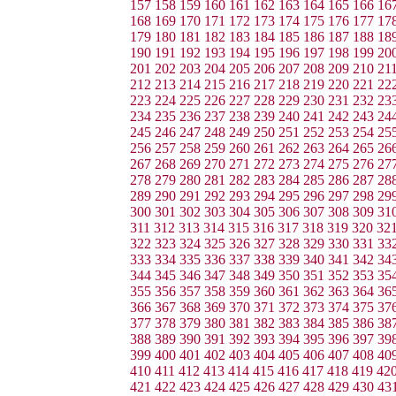
157
158
159
160
161
162
163
164
165
166
16
168
169
170
171
172
173
174
175
176
177
17
179
180
181
182
183
184
185
186
187
188
18
190
191
192
193
194
195
196
197
198
199
20
201
202
203
204
205
206
207
208
209
210
21
212
213
214
215
216
217
218
219
220
221
22
223
224
225
226
227
228
229
230
231
232
23
234
235
236
237
238
239
240
241
242
243
24
245
246
247
248
249
250
251
252
253
254
25
256
257
258
259
260
261
262
263
264
265
26
267
268
269
270
271
272
273
274
275
276
27
278
279
280
281
282
283
284
285
286
287
28
289
290
291
292
293
294
295
296
297
298
29
300
301
302
303
304
305
306
307
308
309
31
311
312
313
314
315
316
317
318
319
320
32
322
323
324
325
326
327
328
329
330
331
33
333
334
335
336
337
338
339
340
341
342
34
344
345
346
347
348
349
350
351
352
353
35
355
356
357
358
359
360
361
362
363
364
36
366
367
368
369
370
371
372
373
374
375
37
377
378
379
380
381
382
383
384
385
386
38
388
389
390
391
392
393
394
395
396
397
39
399
400
401
402
403
404
405
406
407
408
40
410
411
412
413
414
415
416
417
418
419
42
421
422
423
424
425
426
427
428
429
430
43