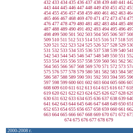
432
433
434
435
436
437
438
439
440
441
44
443
444
445
446
447
448
449
450
451
452
45
454
455
456
457
458
459
460
461
462
463
46
465
466
467
468
469
470
471
472
473
474
47
476
477
478
479
480
481
482
483
484
485
48
487
488
489
490
491
492
493
494
495
496
49
498
499
500
501
502
503
504
505
506
507
50
509
510
511
512
513
514
515
516
517
518
51
520
521
522
523
524
525
526
527
528
529
53
531
532
533
534
535
536
537
538
539
540
54
542
543
544
545
546
547
548
549
550
551
55
553
554
555
556
557
558
559
560
561
562
56
564
565
566
567
568
569
570
571
572
573
57
575
576
577
578
579
580
581
582
583
584
58
586
587
588
589
590
591
592
593
594
595
59
597
598
599
600
601
602
603
604
605
606
60
608
609
610
611
612
613
614
615
616
617
61
619
620
621
622
623
624
625
626
627
628
62
630
631
632
633
634
635
636
637
638
639
64
641
642
643
644
645
646
647
648
649
650
65
652
653
654
655
656
657
658
659
660
661
66
663
664
665
666
667
668
669
670
671
672
67
674
675
676
677
678
679
2000-2008 г.