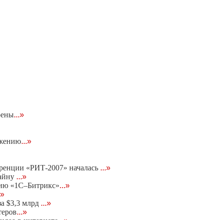
оены
...»
ижению
...»
еренции «РИТ-2007» началась
...»
тайну
...»
нию «1С–Битрикс»
...»
.»
за $3,3 млрд
...»
теров
...»