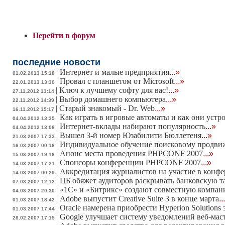
Перейти в форум
последние новости
|
Интернет и малые предприятия
...»
01.02.2013 15:18
|
Провал с планшетом от Microsoft
...»
22.01.2013 13:30
|
Ключ к лучшему софту для вас!
...»
27.11.2012 13:14
|
Выбор домашнего компьютера
...»
22.11.2012 14:39
|
Старый знакомый - Dr. Web
...»
16.11.2012 15:17
|
Как играть в игровые автоматы и как они устр
04.04.2012 13:35
|
Интернет-вклады набирают популярность
...»
04.04.2012 13:08
|
Вышел 3-й номер Юзабилити Бюллетеня
...»
21.03.2007 17:33
|
Индивидуальное обучение поисковому продв
16.03.2007 00:16
|
Анонс места проведения PHPCONF 2007
...»
15.03.2007 19:16
|
Спонсоры конференции PHPCONF 2007
...»
14.03.2007 17:21
|
Аккредитация журналистов на участие в конф
14.03.2007 00:29
|
ЦБ обяжет аудиторов раскрывать банковскую 
07.03.2007 12:12
|
«1С» и «Битрикс» создают совместную компа
04.03.2007 20:30
|
Adobe выпустит Creative Suite 3 в конце марта
..
01.03.2007 18:42
|
Oracle намерена приобрести Hyperion Solutions 
01.03.2007 17:44
|
Google улучшает систему уведомлений веб-мас
28.02.2007 17:15