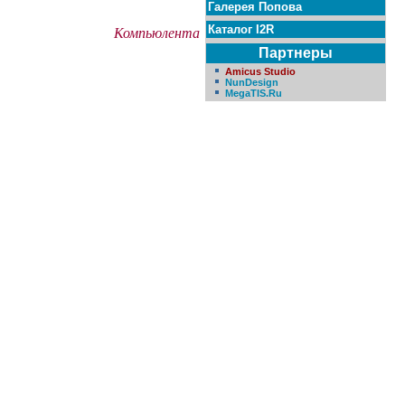
Галерея Попова
Каталог I2R
Компьюлента
Партнеры
Amicus Studio
NunDesign
MegaTIS.Ru