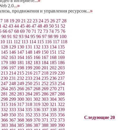
идео в интернете
...»
eb 2.0
...»
нализа, продвижения и управления ресурсом
...»
17
18
19
20
21
22
23
24
25
26
27
28
1
42
43
44
45
46
47
48
49
50
51
52
5
66
67
68
69
70
71
72
73
74
75
76
9
90
91
92
93
94
95
96
97
98
99
100
110
111
112
113
114
115
116
117
118
128
129
130
131
132
133
134
135
145
146
147
148
149
150
151
152
162
163
164
165
166
167
168
169
179
180
181
182
183
184
185
186
196
197
198
199
200
201
202
203
213
214
215
216
217
218
219
220
230
231
232
233
234
235
236
237
247
248
249
250
251
252
253
254
264
265
266
267
268
269
270
271
281
282
283
284
285
286
287
288
298
299
300
301
302
303
304
305
315
316
317
318
319
320
321
322
332
333
334
335
336
337
338
339
349
350
351
352
353
354
355
356
Следующие 20
366
367
368
369
370
371
372
373
383
384
385
386
387
388
389
390