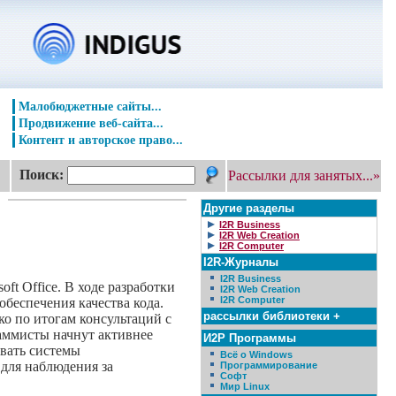
Малобюджетные сайты...
Продвижение веб-сайта...
Контент и авторское право...
Поиск:
Рассылки для занятых...»
Другие разделы
I2R Business
I2R Web Creation
I2R Computer
I2R-Журналы
I2R Business
ft Office. В ходе разработки
I2R Web Creation
I2R Computer
 обеспечения качества кода.
рассылки библиотеки +
ко по итогам консультаций с
раммисты начнут активнее
И2Р Программы
овать системы
Всё о Windows
 для наблюдения за
Программирование
Софт
Мир Linux