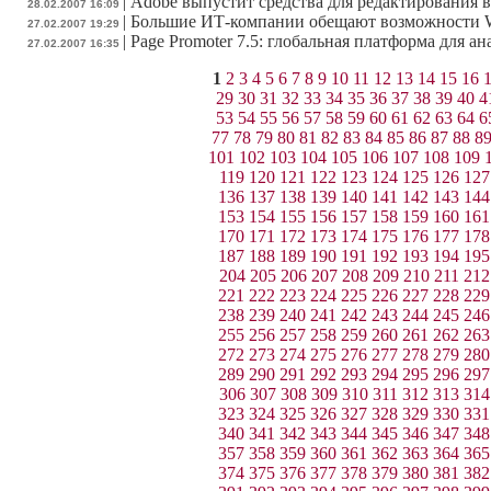
|
Adobe выпустит средства для редактирования в
28.02.2007 16:09
|
Большие ИТ-компании обещают возможности W
27.02.2007 19:29
|
Page Promoter 7.5: глобальная платформа для а
27.02.2007 16:35
1
2
3
4
5
6
7
8
9
10
11
12
13
14
15
16
29
30
31
32
33
34
35
36
37
38
39
40
4
53
54
55
56
57
58
59
60
61
62
63
64
6
77
78
79
80
81
82
83
84
85
86
87
88
8
101
102
103
104
105
106
107
108
109
119
120
121
122
123
124
125
126
127
136
137
138
139
140
141
142
143
144
153
154
155
156
157
158
159
160
161
170
171
172
173
174
175
176
177
178
187
188
189
190
191
192
193
194
195
204
205
206
207
208
209
210
211
212
221
222
223
224
225
226
227
228
229
238
239
240
241
242
243
244
245
246
255
256
257
258
259
260
261
262
263
272
273
274
275
276
277
278
279
280
289
290
291
292
293
294
295
296
297
306
307
308
309
310
311
312
313
314
323
324
325
326
327
328
329
330
331
340
341
342
343
344
345
346
347
348
357
358
359
360
361
362
363
364
365
374
375
376
377
378
379
380
381
382