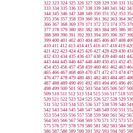
322
323
324
325
326
327
328
329
330
331
33
333
334
335
336
337
338
339
340
341
342
34
344
345
346
347
348
349
350
351
352
353
35
355
356
357
358
359
360
361
362
363
364
36
366
367
368
369
370
371
372
373
374
375
37
377
378
379
380
381
382
383
384
385
386
38
388
389
390
391
392
393
394
395
396
397
39
399
400
401
402
403
404
405
406
407
408
40
410
411
412
413
414
415
416
417
418
419
42
421
422
423
424
425
426
427
428
429
430
43
432
433
434
435
436
437
438
439
440
441
44
443
444
445
446
447
448
449
450
451
452
45
454
455
456
457
458
459
460
461
462
463
46
465
466
467
468
469
470
471
472
473
474
47
476
477
478
479
480
481
482
483
484
485
48
487
488
489
490
491
492
493
494
495
496
49
498
499
500
501
502
503
504
505
506
507
50
509
510
511
512
513
514
515
516
517
518
51
520
521
522
523
524
525
526
527
528
529
53
531
532
533
534
535
536
537
538
539
540
54
542
543
544
545
546
547
548
549
550
551
55
553
554
555
556
557
558
559
560
561
562
56
564
565
566
567
568
569
570
571
572
573
57
575
576
577
578
579
580
581
582
583
584
58
586
587
588
589
590
591
592
593
594
595
59