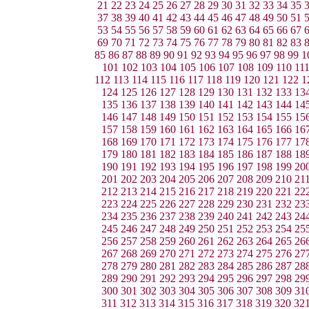
21
22
23
24
25
26
27
28
29
30
31
32
33
34
35
37
38
39
40
41
42
43
44
45
46
47
48
49
50
51
53
54
55
56
57
58
59
60
61
62
63
64
65
66
67
69
70
71
72
73
74
75
76
77
78
79
80
81
82
83
85
86
87
88
89
90
91
92
93
94
95
96
97
98
99
1
101
102
103
104
105
106
107
108
109
110
11
112
113
114
115
116
117
118
119
120
121
122
1
124
125
126
127
128
129
130
131
132
133
13
135
136
137
138
139
140
141
142
143
144
14
146
147
148
149
150
151
152
153
154
155
15
157
158
159
160
161
162
163
164
165
166
16
168
169
170
171
172
173
174
175
176
177
17
179
180
181
182
183
184
185
186
187
188
18
190
191
192
193
194
195
196
197
198
199
20
201
202
203
204
205
206
207
208
209
210
21
212
213
214
215
216
217
218
219
220
221
22
223
224
225
226
227
228
229
230
231
232
23
234
235
236
237
238
239
240
241
242
243
24
245
246
247
248
249
250
251
252
253
254
25
256
257
258
259
260
261
262
263
264
265
26
267
268
269
270
271
272
273
274
275
276
27
278
279
280
281
282
283
284
285
286
287
28
289
290
291
292
293
294
295
296
297
298
29
300
301
302
303
304
305
306
307
308
309
31
311
312
313
314
315
316
317
318
319
320
32