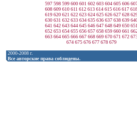
597
598
599
600
601
602
603
604
605
606
60
608
609
610
611
612
613
614
615
616
617
61
619
620
621
622
623
624
625
626
627
628
62
630
631
632
633
634
635
636
637
638
639
64
641
642
643
644
645
646
647
648
649
650
65
652
653
654
655
656
657
658
659
660
661
66
663
664
665
666
667
668
669
670
671
672
67
674
675
676
677
678
679
2000-2008 г.
Все авторские права соблюдены.