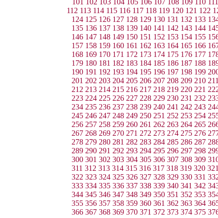
101
102
103
104
105
106
107
108
109
110
11
112
113
114
115
116
117
118
119
120
121
122
1
124
125
126
127
128
129
130
131
132
133
13
135
136
137
138
139
140
141
142
143
144
14
146
147
148
149
150
151
152
153
154
155
15
157
158
159
160
161
162
163
164
165
166
16
168
169
170
171
172
173
174
175
176
177
17
179
180
181
182
183
184
185
186
187
188
18
190
191
192
193
194
195
196
197
198
199
20
201
202
203
204
205
206
207
208
209
210
21
212
213
214
215
216
217
218
219
220
221
22
223
224
225
226
227
228
229
230
231
232
23
234
235
236
237
238
239
240
241
242
243
24
245
246
247
248
249
250
251
252
253
254
25
256
257
258
259
260
261
262
263
264
265
26
267
268
269
270
271
272
273
274
275
276
27
278
279
280
281
282
283
284
285
286
287
28
289
290
291
292
293
294
295
296
297
298
29
300
301
302
303
304
305
306
307
308
309
31
311
312
313
314
315
316
317
318
319
320
32
322
323
324
325
326
327
328
329
330
331
33
333
334
335
336
337
338
339
340
341
342
34
344
345
346
347
348
349
350
351
352
353
35
355
356
357
358
359
360
361
362
363
364
36
366
367
368
369
370
371
372
373
374
375
37