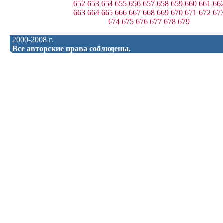
652
653
654
655
656
657
658
659
660
661
66
663
664
665
666
667
668
669
670
671
672
67
674
675
676
677
678
679
2000-2008 г.
Все авторские права соблюдены.