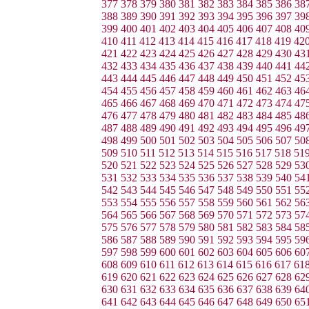
377
378
379
380
381
382
383
384
385
386
38
388
389
390
391
392
393
394
395
396
397
39
399
400
401
402
403
404
405
406
407
408
40
410
411
412
413
414
415
416
417
418
419
42
421
422
423
424
425
426
427
428
429
430
43
432
433
434
435
436
437
438
439
440
441
44
443
444
445
446
447
448
449
450
451
452
45
454
455
456
457
458
459
460
461
462
463
46
465
466
467
468
469
470
471
472
473
474
47
476
477
478
479
480
481
482
483
484
485
48
487
488
489
490
491
492
493
494
495
496
49
498
499
500
501
502
503
504
505
506
507
50
509
510
511
512
513
514
515
516
517
518
51
520
521
522
523
524
525
526
527
528
529
53
531
532
533
534
535
536
537
538
539
540
54
542
543
544
545
546
547
548
549
550
551
55
553
554
555
556
557
558
559
560
561
562
56
564
565
566
567
568
569
570
571
572
573
57
575
576
577
578
579
580
581
582
583
584
58
586
587
588
589
590
591
592
593
594
595
59
597
598
599
600
601
602
603
604
605
606
60
608
609
610
611
612
613
614
615
616
617
61
619
620
621
622
623
624
625
626
627
628
62
630
631
632
633
634
635
636
637
638
639
64
641
642
643
644
645
646
647
648
649
650
65