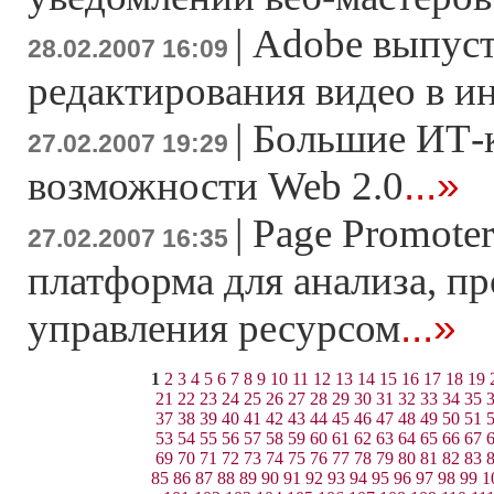
|
Adobe выпуст
28.02.2007 16:09
редактирования видео в и
|
Большие ИТ-
27.02.2007 19:29
...»
возможности Web 2.0
|
Page Promoter
27.02.2007 16:35
платформа для анализа, п
...»
управления ресурсом
1
2
3
4
5
6
7
8
9
10
11
12
13
14
15
16
17
18
19
21
22
23
24
25
26
27
28
29
30
31
32
33
34
35
37
38
39
40
41
42
43
44
45
46
47
48
49
50
51
53
54
55
56
57
58
59
60
61
62
63
64
65
66
67
69
70
71
72
73
74
75
76
77
78
79
80
81
82
83
85
86
87
88
89
90
91
92
93
94
95
96
97
98
99
1