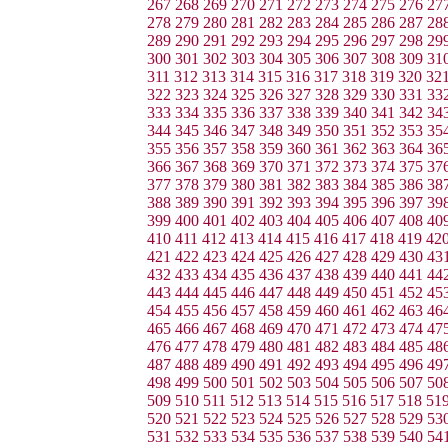
267
268
269
270
271
272
273
274
275
276
27
278
279
280
281
282
283
284
285
286
287
28
289
290
291
292
293
294
295
296
297
298
29
300
301
302
303
304
305
306
307
308
309
31
311
312
313
314
315
316
317
318
319
320
32
322
323
324
325
326
327
328
329
330
331
33
333
334
335
336
337
338
339
340
341
342
34
344
345
346
347
348
349
350
351
352
353
35
355
356
357
358
359
360
361
362
363
364
36
366
367
368
369
370
371
372
373
374
375
37
377
378
379
380
381
382
383
384
385
386
38
388
389
390
391
392
393
394
395
396
397
39
399
400
401
402
403
404
405
406
407
408
40
410
411
412
413
414
415
416
417
418
419
42
421
422
423
424
425
426
427
428
429
430
43
432
433
434
435
436
437
438
439
440
441
44
443
444
445
446
447
448
449
450
451
452
45
454
455
456
457
458
459
460
461
462
463
46
465
466
467
468
469
470
471
472
473
474
47
476
477
478
479
480
481
482
483
484
485
48
487
488
489
490
491
492
493
494
495
496
49
498
499
500
501
502
503
504
505
506
507
50
509
510
511
512
513
514
515
516
517
518
51
520
521
522
523
524
525
526
527
528
529
53
531
532
533
534
535
536
537
538
539
540
54