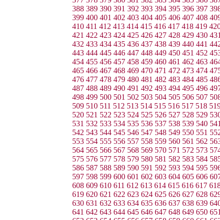
388
389
390
391
392
393
394
395
396
397
39
399
400
401
402
403
404
405
406
407
408
40
410
411
412
413
414
415
416
417
418
419
42
421
422
423
424
425
426
427
428
429
430
43
432
433
434
435
436
437
438
439
440
441
44
443
444
445
446
447
448
449
450
451
452
45
454
455
456
457
458
459
460
461
462
463
46
465
466
467
468
469
470
471
472
473
474
47
476
477
478
479
480
481
482
483
484
485
48
487
488
489
490
491
492
493
494
495
496
49
498
499
500
501
502
503
504
505
506
507
50
509
510
511
512
513
514
515
516
517
518
51
520
521
522
523
524
525
526
527
528
529
53
531
532
533
534
535
536
537
538
539
540
54
542
543
544
545
546
547
548
549
550
551
55
553
554
555
556
557
558
559
560
561
562
56
564
565
566
567
568
569
570
571
572
573
57
575
576
577
578
579
580
581
582
583
584
58
586
587
588
589
590
591
592
593
594
595
59
597
598
599
600
601
602
603
604
605
606
60
608
609
610
611
612
613
614
615
616
617
61
619
620
621
622
623
624
625
626
627
628
62
630
631
632
633
634
635
636
637
638
639
64
641
642
643
644
645
646
647
648
649
650
65