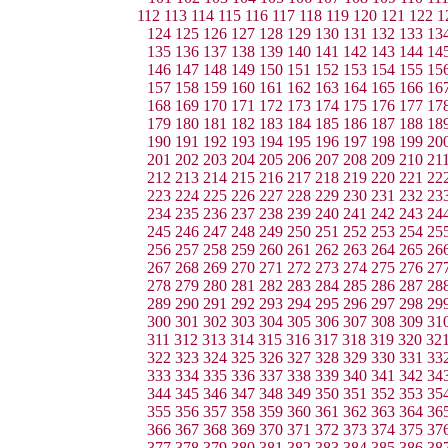
112
113
114
115
116
117
118
119
120
121
122
1
124
125
126
127
128
129
130
131
132
133
13
135
136
137
138
139
140
141
142
143
144
14
146
147
148
149
150
151
152
153
154
155
15
157
158
159
160
161
162
163
164
165
166
16
168
169
170
171
172
173
174
175
176
177
17
179
180
181
182
183
184
185
186
187
188
18
190
191
192
193
194
195
196
197
198
199
20
201
202
203
204
205
206
207
208
209
210
21
212
213
214
215
216
217
218
219
220
221
22
223
224
225
226
227
228
229
230
231
232
23
234
235
236
237
238
239
240
241
242
243
24
245
246
247
248
249
250
251
252
253
254
25
256
257
258
259
260
261
262
263
264
265
26
267
268
269
270
271
272
273
274
275
276
27
278
279
280
281
282
283
284
285
286
287
28
289
290
291
292
293
294
295
296
297
298
29
300
301
302
303
304
305
306
307
308
309
31
311
312
313
314
315
316
317
318
319
320
32
322
323
324
325
326
327
328
329
330
331
33
333
334
335
336
337
338
339
340
341
342
34
344
345
346
347
348
349
350
351
352
353
35
355
356
357
358
359
360
361
362
363
364
36
366
367
368
369
370
371
372
373
374
375
37
377
378
379
380
381
382
383
384
385
386
38