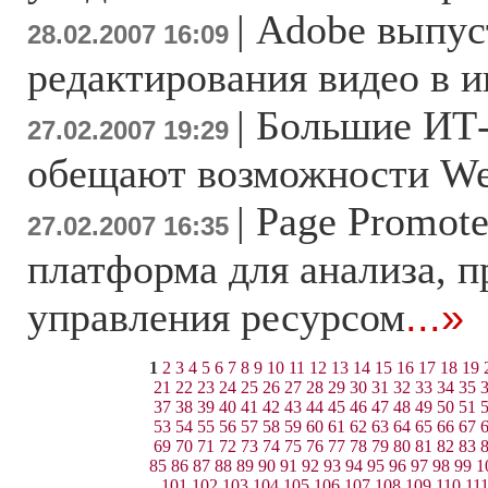
|
Adobe выпус
28.02.2007 16:09
редактирования видео в и
|
Большие ИТ
27.02.2007 19:29
обещают возможности We
|
Page Promote
27.02.2007 16:35
платформа для анализа, 
управления ресурсом
...»
1
2
3
4
5
6
7
8
9
10
11
12
13
14
15
16
17
18
19
21
22
23
24
25
26
27
28
29
30
31
32
33
34
35
37
38
39
40
41
42
43
44
45
46
47
48
49
50
51
53
54
55
56
57
58
59
60
61
62
63
64
65
66
67
69
70
71
72
73
74
75
76
77
78
79
80
81
82
83
85
86
87
88
89
90
91
92
93
94
95
96
97
98
99
1
101
102
103
104
105
106
107
108
109
110
11