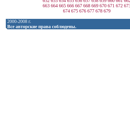
652
653
654
655
656
657
658
659
660
661
66
663
664
665
666
667
668
669
670
671
672
67
674
675
676
677
678
679
2000-2008 г.
Все авторские права соблюдены.