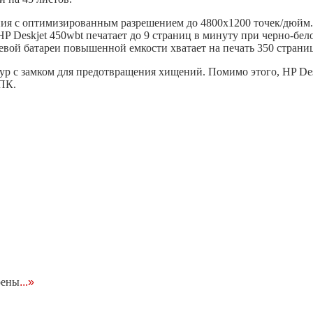
ния с оптимизированным разрешением до 4800x1200 точек/дюйм.
HP Deskjet 450wbt печатает до 9 страниц в минуту при черно-бел
вой батареи повышенной емкости хватает на печать 350 страни
р с замком для предотвращения хищений. Помимо этого, HP Des
ПК.
оены
...»