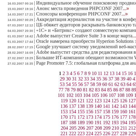
|
Индивидуальное обучение поисковому продв
16.03.2007 00:16
|
Анонс места проведения PHPCONF 2007
...»
15.03.2007 19:16
|
Спонсоры конференции PHPCONF 2007
...»
14.03.2007 17:21
|
Аккредитация журналистов на участие в конф
14.03.2007 00:29
|
ЦБ обяжет аудиторов раскрывать банковскую 
07.03.2007 12:12
|
«1С» и «Битрикс» создают совместную компа
04.03.2007 20:30
|
Adobe выпустит Creative Suite 3 в конце марта
..
01.03.2007 18:42
|
Oracle намерена приобрести Hyperion Solutions 
01.03.2007 17:44
|
Google улучшает систему уведомлений веб-мас
28.02.2007 17:15
|
Adobe выпустит средства для редактирования в
28.02.2007 16:09
|
Большие ИТ-компании обещают возможности W
27.02.2007 19:29
|
Page Promoter 7.5: глобальная платформа для а
27.02.2007 16:35
1
2
3
4
5
6
7
8
9
10
11
12
13
14
15
16
29
30
31
32
33
34
35
36
37
38
39
40
4
53
54
55
56
57
58
59
60
61
62
63
64
6
77
78
79
80
81
82
83
84
85
86
87
88
8
101
102
103
104
105
106
107
108
109
119
120
121
122
123
124
125
126
127
136
137
138
139
140
141
142
143
144
153
154
155
156
157
158
159
160
161
170
171
172
173
174
175
176
177
178
187
188
189
190
191
192
193
194
195
204
205
206
207
208
209
210
211
212
221
222
223
224
225
226
227
228
229