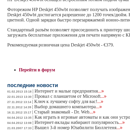
Фоторежим HP Deskjet 450wbt позволяет получать изображе
Deskjet 450wbt достигается разрешение до 1200 точек/дюйм. 
цветной. Одной зарядки быстро перезаряжаемой ионно-литие
Стандартный разъём позволяет присоединить к принтеру шну
загружать бесплатные приложения для печати напрямую с К
Рекомендуемая розничная цена Deskjet 450wbt - €379.
Перейти в форум
последние новости
|
Интернет и малые предприятия
...»
01.02.2013 15:18
|
Провал с планшетом от Microsoft
...»
22.01.2013 13:30
|
Ключ к лучшему софту для вас!
...»
27.11.2012 13:14
|
Выбор домашнего компьютера
...»
22.11.2012 14:39
|
Старый знакомый - Dr. Web
...»
16.11.2012 15:17
|
Как играть в игровые автоматы и как они устр
04.04.2012 13:35
|
Интернет-вклады набирают популярность
...»
04.04.2012 13:08
|
Вышел 3-й номер Юзабилити Бюллетеня
...»
21.03.2007 17:33