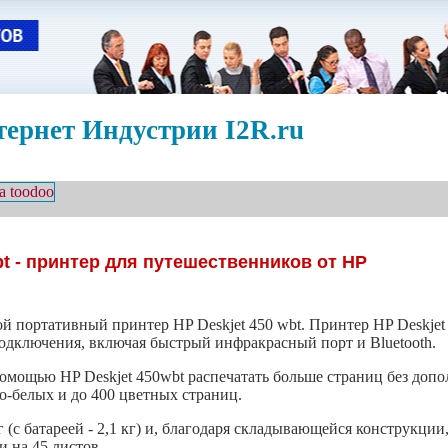
ернет Индустрии I2R.ru
bt - принтер для путешественников от HP
й портативный принтер HP Deskjet 450 wbt. Принтер HP Deskje
дключения, включая быстрый инфракрасный порт и Bluetooth.
мощью HP Deskjet 450wbt распечатать больше страниц без допо
о-белых и до 400 цветных страниц.
 (с батареей - 2,1 кг) и, благодаря складывающейся конструкции
 на 45 листов.