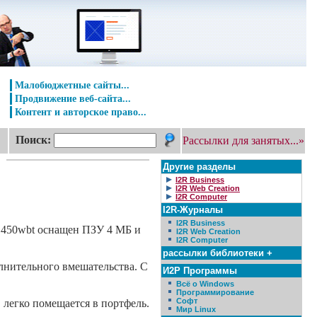
Малобюджетные сайты...
Продвижение веб-сайта...
Контент и авторское право...
Поиск:
Рассылки для занятых...»
Другие разделы
I2R Business
I2R Web Creation
I2R Computer
I2R-Журналы
I2R Business
t 450wbt оснащен ПЗУ 4 MБ и
I2R Web Creation
I2R Computer
рассылки библиотеки +
лнительного вмешательства. С
И2Р Программы
Всё о Windows
Программирование
Софт
, легко помещается в портфель.
Мир Linux